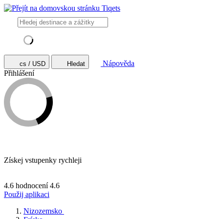
Nápověda
cs / USD
Hledat
Přihlášení
Získej vstupenky rychleji
4.6 hodnocení
4.6
Použij aplikaci
Nizozemsko