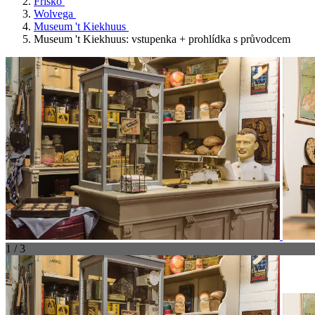
Frísko
Wolvega
Museum 't Kiekhuus
Museum 't Kiekhuus: vstupenka + prohlídka s průvodcem
1 / 3