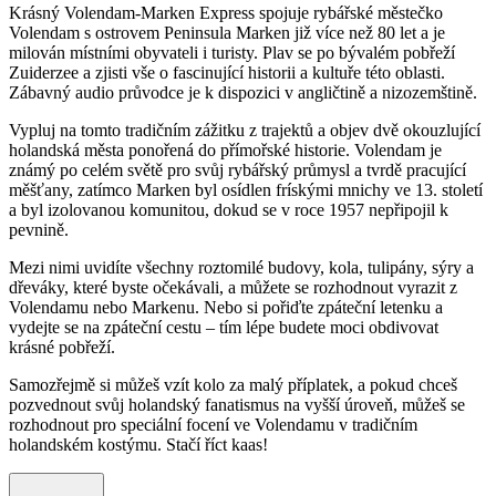
Krásný Volendam-Marken Express spojuje rybářské městečko
Volendam s ostrovem Peninsula Marken již více než 80 let a je
milován místními obyvateli i turisty. Plav se po bývalém pobřeží
Zuiderzee a zjisti vše o fascinující historii a kultuře této oblasti.
Zábavný audio průvodce je k dispozici v angličtině a nizozemštině.
Vypluj na tomto tradičním zážitku z trajektů a objev dvě okouzlující
holandská města ponořená do přímořské historie. Volendam je
známý po celém světě pro svůj rybářský průmysl a tvrdě pracující
měšťany, zatímco Marken byl osídlen frískými mnichy ve 13. století
a byl izolovanou komunitou, dokud se v roce 1957 nepřipojil k
pevnině.
Mezi nimi uvidíte všechny roztomilé budovy, kola, tulipány, sýry a
dřeváky, které byste očekávali, a můžete se rozhodnout vyrazit z
Volendamu nebo Markenu. Nebo si pořiďte zpáteční letenku a
vydejte se na zpáteční cestu – tím lépe budete moci obdivovat
krásné pobřeží.
Samozřejmě si můžeš vzít kolo za malý příplatek, a pokud chceš
pozvednout svůj holandský fanatismus na vyšší úroveň, můžeš se
rozhodnout pro speciální focení ve Volendamu v tradičním
holandském kostýmu. Stačí říct kaas!