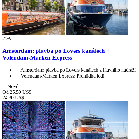
-5%
Amsterdam: plavba po Lovers kanálech +
Volendam-Marken Express
Amsterdam: plavba po Lovers kanálech z hlavního nádraží
Volendam-Marken Express: Prohlídka lodí
Nové
Od
25,59 US$
24,30 US$