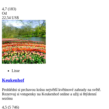
4,7
(183)
Od
22,54 US$
Lisse
Keukenhof
Prohlédni si prchavou krásu největší květinové zahrady na světě.
Rezervuj si vstupenky na Keukenhof online a užij si 8týdenní
sezónu
4,5
(5 746)