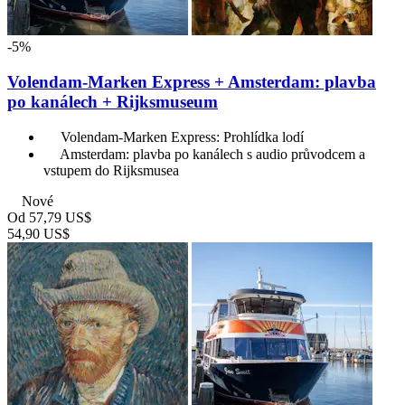
-5%
Volendam-Marken Express + Amsterdam: plavba
po kanálech + Rijksmuseum
Volendam-Marken Express: Prohlídka lodí
Amsterdam: plavba po kanálech s audio průvodcem a
vstupem do Rijksmusea
Nové
Od
57,79 US$
54,90 US$