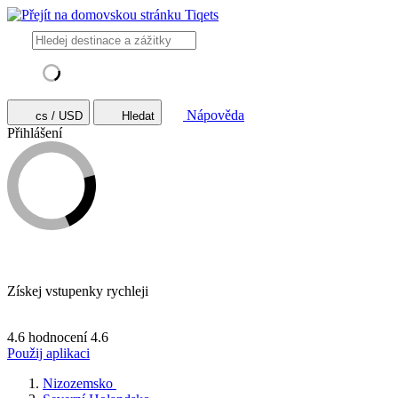
Nápověda
cs / USD
Hledat
Přihlášení
Získej vstupenky rychleji
4.6 hodnocení
4.6
Použij aplikaci
Nizozemsko