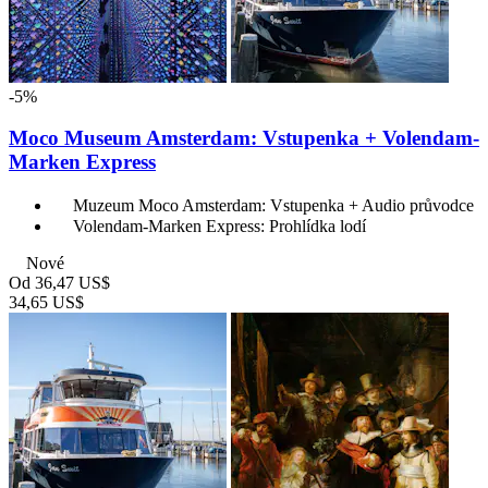
-5%
Moco Museum Amsterdam: Vstupenka + Volendam-
Marken Express
Muzeum Moco Amsterdam: Vstupenka + Audio průvodce
Volendam-Marken Express: Prohlídka lodí
Nové
Od
36,47 US$
34,65 US$