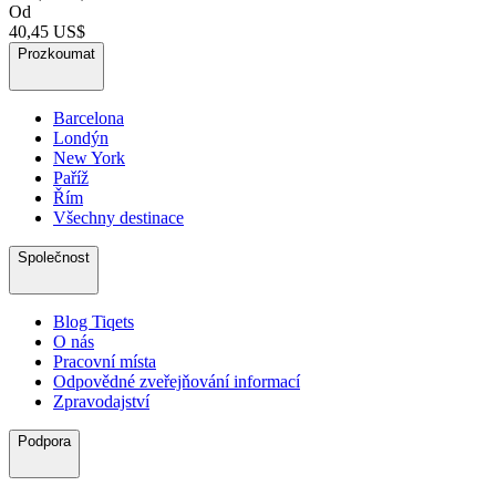
Od
40,45 US$
Prozkoumat
Barcelona
Londýn
New York
Paříž
Řím
Všechny destinace
Společnost
Blog Tiqets
O nás
Pracovní místa
Odpovědné zveřejňování informací
Zpravodajství
Podpora