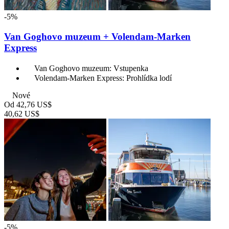
-5%
Van Goghovo muzeum + Volendam-Marken
Express
Van Goghovo muzeum: Vstupenka
Volendam-Marken Express: Prohlídka lodí
Nové
Od
42,76 US$
40,62 US$
-5%