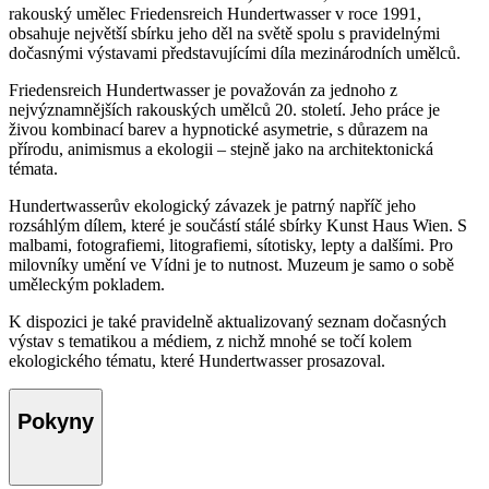
rakouský umělec Friedensreich Hundertwasser v roce 1991,
obsahuje největší sbírku jeho děl na světě spolu s pravidelnými
dočasnými výstavami představujícími díla mezinárodních umělců.
Friedensreich Hundertwasser je považován za jednoho z
nejvýznamnějších rakouských umělců 20. století. Jeho práce je
živou kombinací barev a hypnotické asymetrie, s důrazem na
přírodu, animismus a ekologii – stejně jako na architektonická
témata.
Hundertwasserův ekologický závazek je patrný napříč jeho
rozsáhlým dílem, které je součástí stálé sbírky Kunst Haus Wien. S
malbami, fotografiemi, litografiemi, sítotisky, lepty a dalšími. Pro
milovníky umění ve Vídni je to nutnost. Muzeum je samo o sobě
uměleckým pokladem.
K dispozici je také pravidelně aktualizovaný seznam dočasných
výstav s tematikou a médiem, z nichž mnohé se točí kolem
ekologického tématu, které Hundertwasser prosazoval.
Pokyny