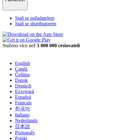
Staň se pořadatelem
Staň se distributorem
Staženo více než
5 000 000 cestovateli
English
Català
Čeština
Dansk
Deutsch
Ελληνικά
Español
Français
한국어
Italiano
Nederlands
日本語
Português
Polski