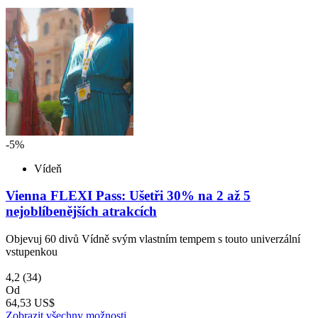
-5%
Vídeň
Vienna FLEXI Pass: Ušetři 30% na 2 až 5
nejoblíbenějších atrakcích
Objevuj 60 divů Vídně svým vlastním tempem s touto univerzální
vstupenkou
4,2
(34)
Od
64,53 US$
Zobrazit všechny možnosti