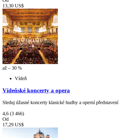
Od
13,30 US$
až – 30 %
Vídeň
Vídeňské koncerty a opera
Sleduj úžasné koncerty klasické hudby a operní představení
4,6
(3 466)
Od
17,29 US$