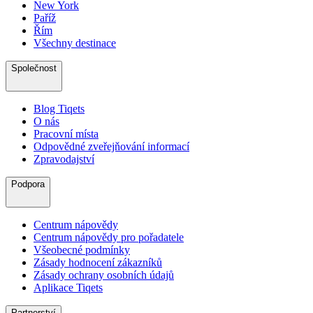
New York
Paříž
Řím
Všechny destinace
Společnost
Blog Tiqets
O nás
Pracovní místa
Odpovědné zveřejňování informací
Zpravodajství
Podpora
Centrum nápovědy
Centrum nápovědy pro pořadatele
Všeobecné podmínky
Zásady hodnocení zákazníků
Zásady ochrany osobních údajů
Aplikace Tiqets
Partnerství