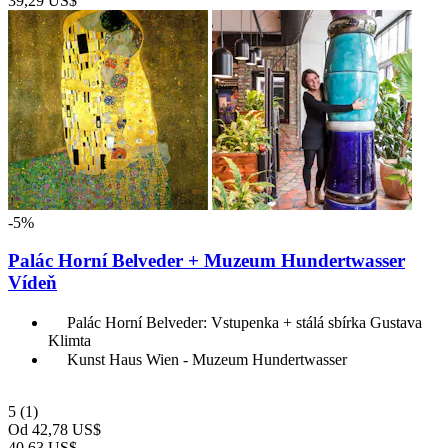
39,29 US$
-5%
Palác Horní Belveder + Muzeum Hundertwasser
Vídeň
Palác Horní Belveder: Vstupenka + stálá sbírka Gustava
Klimta
Kunst Haus Wien - Muzeum Hundertwasser
5
(1)
Od
42,78 US$
40,63 US$