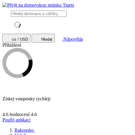
Nápověda
cs / USD
Hledat
Přihlášení
Získej vstupenky rychleji
4.6 hodnocení
4.6
Použij aplikaci
Rakousko