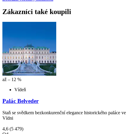
Zákazníci také koupili
až – 12 %
Vídeň
Palác Belveder
Staň se svědkem bezkonkurenční elegance historického paláce ve
Vídni
4,6
(5 479)