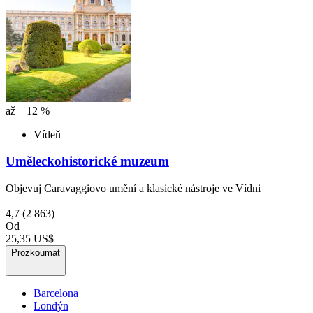
až – 12 %
Vídeň
Uměleckohistorické muzeum
Objevuj Caravaggiovo umění a klasické nástroje ve Vídni
4,7
(2 863)
Od
25,35 US$
Prozkoumat
Barcelona
Londýn