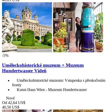
-5%
Uměleckohistorické muzeum + Muzeum
Hundertwasser Vídeň
Uměleckohistorické muzeum: Vstupenka s přeskočením
fronty
Kunst Haus Wien - Muzeum Hundertwasser
Nové
Od
42,64 US$
40,50 US$