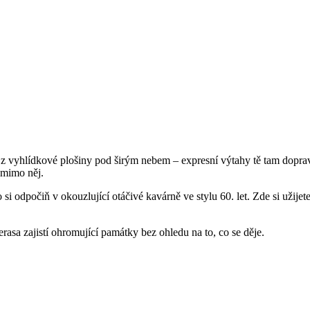
deň z vyhlídkové plošiny pod širým nebem – expresní výtahy tě tam dop
 mimo něj.
 si odpočiň v okouzlující otáčivé kavárně ve stylu 60. let. Zde si užij
asa zajistí ohromující památky bez ohledu na to, co se děje.