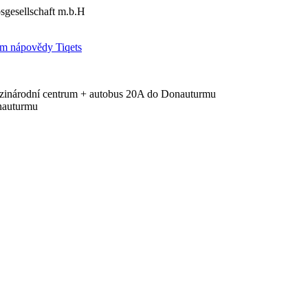
sgesellschaft m.b.H
um nápovědy Tiqets
ezinárodní centrum + autobus 20A do Donauturmu
nauturmu