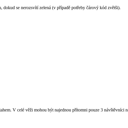
 dokud se nerozsvítí zelená (v případě potřeby čárový kód zvětši).
ýtahem. V celé věži mohou být najednou přítomni pouze 3 návštěvníci n