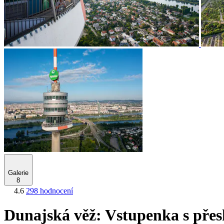
Galerie
8
4.6
298 hodnocení
Dunajská věž: Vstupenka s přes