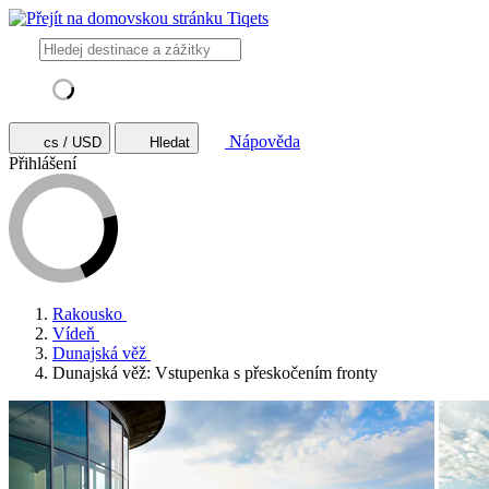
Nápověda
cs / USD
Hledat
Přihlášení
Rakousko
Vídeň
Dunajská věž
Dunajská věž: Vstupenka s přeskočením fronty