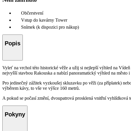
Občerstvení
Vstup do kavárny Tower
Snímek (k dispozici pro nákup)
Popis
Vyleť na vrchol této historické věže a užij si nejlepší výhled na Ví
nejvyšší stavbou Rakouska a nabízí panoramatický výhled na město i
Pro jedinečný zážitek vyzkoušej skluzavku po věži (za příplatek) nebo
výběrem kávy, to vše ve výšce 160 metrů.
A pokud se počasí změní, dvoupatrová prosklená vnitřní vyhlídková ter
Pokyny