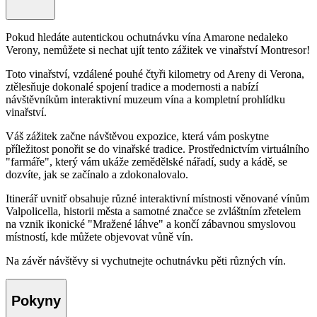
Pokud hledáte autentickou ochutnávku vína Amarone nedaleko
Verony, nemůžete si nechat ujít tento zážitek ve vinařství Montresor!
Toto vinařství, vzdálené pouhé čtyři kilometry od Areny di Verona,
ztělesňuje dokonalé spojení tradice a modernosti a nabízí
návštěvníkům interaktivní muzeum vína a kompletní prohlídku
vinařství.
Váš zážitek začne návštěvou expozice, která vám poskytne
příležitost ponořit se do vinařské tradice. Prostřednictvím virtuálního
"farmáře", který vám ukáže zemědělské nářadí, sudy a kádě, se
dozvíte, jak se začínalo a zdokonalovalo.
Itinerář uvnitř obsahuje různé interaktivní místnosti věnované vínům
Valpolicella, historii města a samotné značce se zvláštním zřetelem
na vznik ikonické "Mražené láhve" a končí zábavnou smyslovou
místností, kde můžete objevovat vůně vín.
Na závěr návštěvy si vychutnejte ochutnávku pěti různých vín.
Pokyny