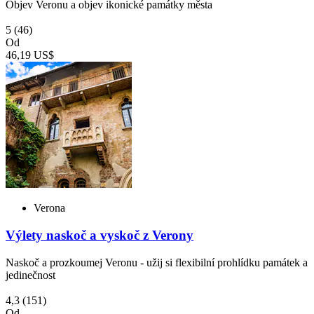
Objev Veronu a objev ikonické památky města
5
(46)
Od
46,19 US$
Verona
Výlety naskoč a vyskoč z Verony
Naskoč a prozkoumej Veronu - užij si flexibilní prohlídku památek a
jedinečnost
4,3
(151)
Od