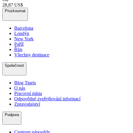
28,87 US$
Prozkoumat
Barcelona
Londýn
New York
Paříž
Řím
Všechny destinace
Společnost
Blog Tiqets
O nás
Pracovní místa
Odpovědné zveřejňování informací
Zpravodajství
Podpora
Centrum nápovědy