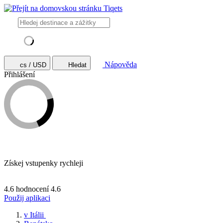
Nápověda
cs / USD
Hledat
Přihlášení
Získej vstupenky rychleji
4.6 hodnocení
4.6
Použij aplikaci
v Itálii