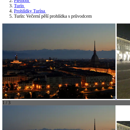
Piemont
Turín
Prohlídky Turína
Turín: Večerní pěší prohlídka s průvodcem
1 / 3