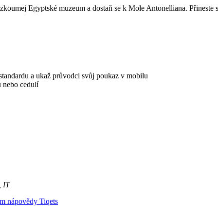
ozkoumej Egyptské muzeum a dostaň se k Mole Antonelliana. Přineste si
o standardu a ukaž průvodci svůj poukaz v mobilu
nebo cedulí
, IT
um nápovědy Tiqets