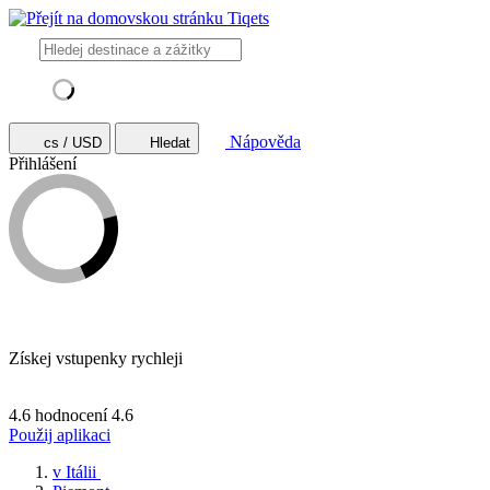
Nápověda
cs / USD
Hledat
Přihlášení
Získej vstupenky rychleji
4.6 hodnocení
4.6
Použij aplikaci
v Itálii