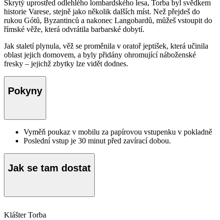
Skrytý uprostřed odlehlého lombardského lesa, Torba byl svědkem
historie Varese, stejně jako několik dalších míst. Než přejdeš do
rukou Gótů, Byzantinců a nakonec Langobardů, můžeš vstoupit do
římské věže, která odvrátila barbarské dobytí.
Jak staletí plynula, věž se proměnila v oratoř jeptišek, která učinila
oblast jejich domovem, a byly přidány ohromující náboženské
fresky – jejichž zbytky lze vidět dodnes.
Pokyny
Vyměň poukaz v mobilu za papírovou vstupenku v pokladně
Poslední vstup je 30 minut před zavírací dobou.
Jak se tam dostat
Klášter Torba