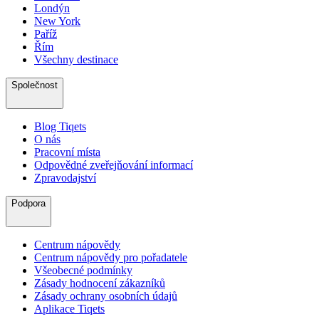
Londýn
New York
Paříž
Řím
Všechny destinace
Společnost
Blog Tiqets
O nás
Pracovní místa
Odpovědné zveřejňování informací
Zpravodajství
Podpora
Centrum nápovědy
Centrum nápovědy pro pořadatele
Všeobecné podmínky
Zásady hodnocení zákazníků
Zásady ochrany osobních údajů
Aplikace Tiqets