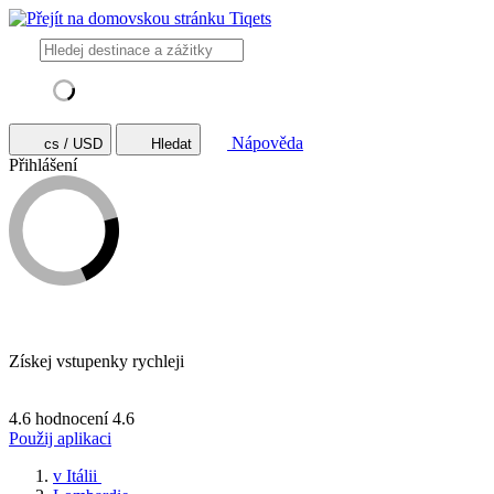
Nápověda
cs / USD
Hledat
Přihlášení
Získej vstupenky rychleji
4.6 hodnocení
4.6
Použij aplikaci
v Itálii