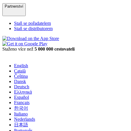
Partnerství
Staň se pořadatelem
Staň se distributorem
Staženo více než
5 000 000 cestovateli
English
Català
Čeština
Dansk
Deutsch
Ελληνικά
Español
Français
한국어
Italiano
Nederlands
日本語
Português