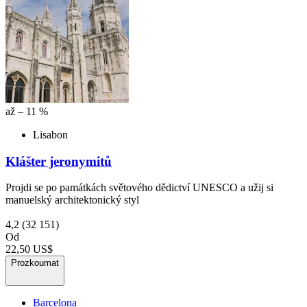
až – 11 %
Lisabon
Klášter jeronymitů
Projdi se po památkách světového dědictví UNESCO a užij si
manuelský architektonický styl
4,2
(32 151)
Od
22,50 US$
Prozkoumat
Barcelona