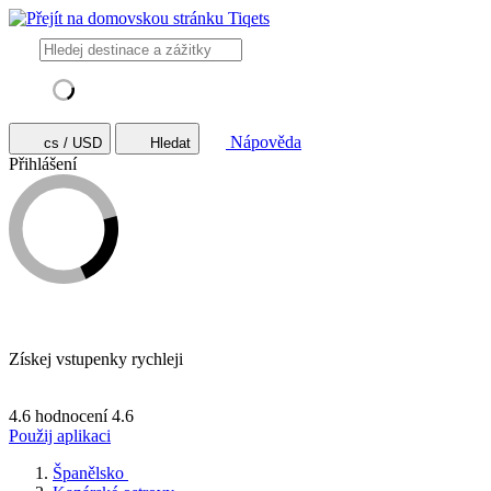
Nápověda
cs / USD
Hledat
Přihlášení
Získej vstupenky rychleji
4.6 hodnocení
4.6
Použij aplikaci
Španělsko