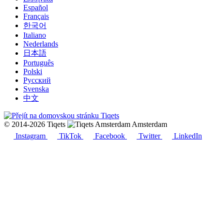
Español
Français
한국어
Italiano
Nederlands
日本語
Português
Polski
Русский
Svenska
中文
© 2014-2026 Tiqets
Amsterdam
Instagram
TikTok
Facebook
Twitter
LinkedIn