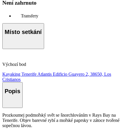
Není zahrnuto
Transfery
Místo setkání
Výchozí bod
Kayaking Tenerife Atlantis Edificio Guayero 2, 38650, Los
Cristianos
Popis
Prozkoumej podmořský svět se šnorchlováním v Rays Bay na
Tenerife. Objev barevné rybí a mořské paprsky v zátoce tvořené
sopečnou lávou.