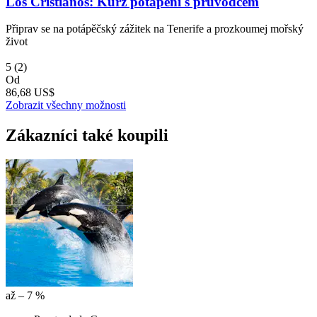
Los Cristianos: Kurz potápění s průvodcem
Připrav se na potápěčský zážitek na Tenerife a prozkoumej mořský
život
5
(2)
Od
86,68 US$
Zobrazit všechny možnosti
Zákazníci také koupili
až – 7 %