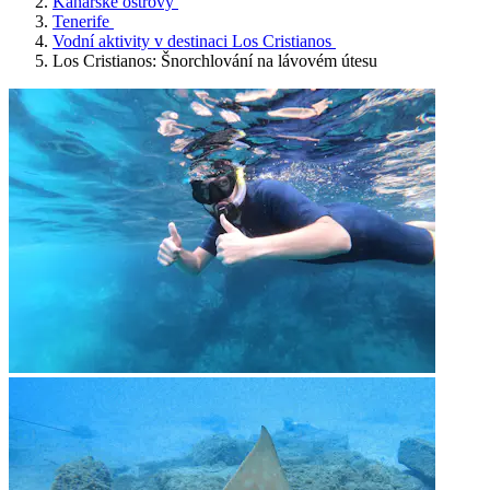
Kanárské ostrovy
Tenerife
Vodní aktivity v destinaci Los Cristianos
Los Cristianos: Šnorchlování na lávovém útesu