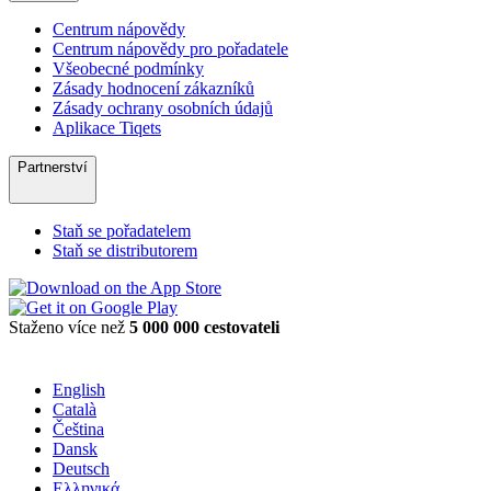
Centrum nápovědy
Centrum nápovědy pro pořadatele
Všeobecné podmínky
Zásady hodnocení zákazníků
Zásady ochrany osobních údajů
Aplikace Tiqets
Partnerství
Staň se pořadatelem
Staň se distributorem
Staženo více než
5 000 000 cestovateli
English
Català
Čeština
Dansk
Deutsch
Ελληνικά