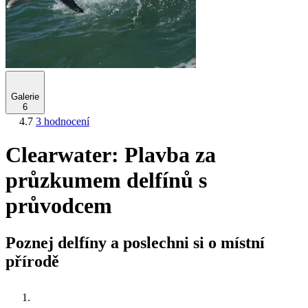
Galerie
6
4.7
3 hodnocení
Clearwater: Plavba za
průzkumem delfínů s
průvodcem
Poznej delfíny a poslechni si o místní
přírodě