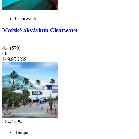
Clearwater
Mořské akvárium Clearwater
4,4
(579)
Od
149,95 US$
až – 14 %
Tampa