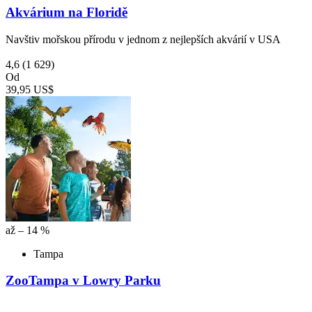
Akvárium na Floridě
Navštiv mořskou přírodu v jednom z nejlepších akvárií v USA
4,6
(1 629)
Od
39,95 US$
až – 14 %
Tampa
ZooTampa v Lowry Parku