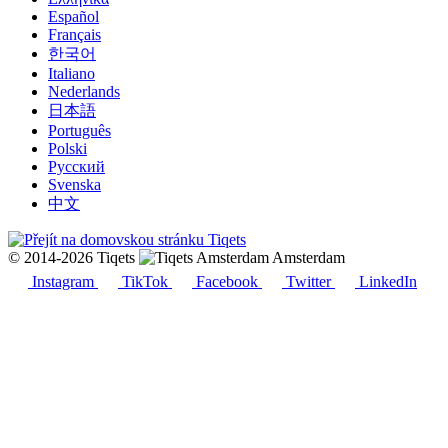
Español
Français
한국어
Italiano
Nederlands
日本語
Português
Polski
Русский
Svenska
中文
© 2014-2026 Tiqets
Amsterdam
Instagram
TikTok
Facebook
Twitter
LinkedIn