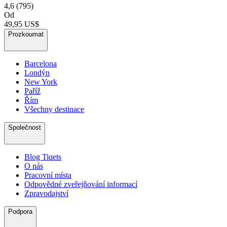
4,6
(795)
Od
49,95 US$
Prozkoumat
Barcelona
Londýn
New York
Paříž
Řím
Všechny destinace
Společnost
Blog Tiqets
O nás
Pracovní místa
Odpovědné zveřejňování informací
Zpravodajství
Podpora