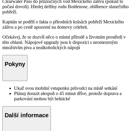
Clearwater Pass do průzračných vod Mexického zálivu (pokud to
počasí dovolí). Hledej delfíny rodu Bottlenose, oblíbence slunečního
pobřeží.
Kapitán se podělí o fakta o přírodních krásách pobřeží Mexického
zálivu a po cestě upozorní na domovy celebrit.
Očekávej, že se dozvíš něco o místní přírodě a životním prostředí v
této oblasti. Nápojové upgrady jsou k dispozici s neomezeným
množstvím piva a nealkoholických nápojů
Pokyny
Ukaž svou mobilní vstupenku průvodci na místě setkání
Plánuj dorazit alespoň o 45 minut dříve, protože doprava a
parkování mohou být hektické
Další informace