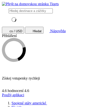
Nápověda
cs / USD
Hledat
Přihlášení
Získej vstupenky rychleji
4.6 hodnocení
4.6
Použij aplikaci
Spojené státy americké