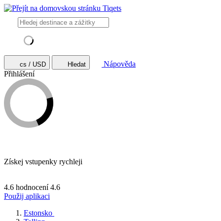
Nápověda
cs / USD
Hledat
Přihlášení
Získej vstupenky rychleji
4.6 hodnocení
4.6
Použij aplikaci
Estonsko