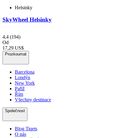
Helsinky
SkyWheel Helsinky
4,4
(194)
Od
17,29 US$
Prozkoumat
Barcelona
Londýn
New York
Paříž
Řím
Všechny destinace
Společnost
Blog Tiqets
O nás