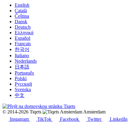
English
Català
Čeština
Dansk
Deutsch
Ελληνικά
Español
Français
한국어
Italiano
Nederlands
日本語
Português
Polski
Русский
Svenska
中文
© 2014-2026 Tiqets
Amsterdam
Instagram
TikTok
Facebook
Twitter
LinkedIn