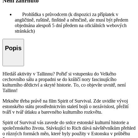
Není zahrnuto
Prohlídka s průvodcem (k dispozici za příplatek v
angličtině, ruštině, finštině a němčině, ale musí být předem
objednána alespoň 5 dní předem na oficiálních webových
stránkách)
Popis
Hledáš aktivity v Tallinnu? Pořiď si vstupenku do Velkého
cechovního sálu a propadni se do králičí nory fascinujícího
kulturního dědictví a skryté historie. To, co objevíte uvnitř, není
Tallinn!
Mrkněte třeba právě na film Spirit of Survival. Zde uvidíte vývoj
estonského státu prostřednictvím staletí bojů o nezávislost, přežití
tváří v tvář útlaku a barevného kulturního rozkvětu.
Spirit of Survival vás zavede do srdce estonské kulturní historie a
společenského života. Stávkující to Rich dává návštěvníkům přehled
o různých formách měn, které byly použity v Estonsku v průběhu