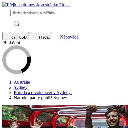
Nápověda
cs / USD
Hledat
Přihlášení
Austrálie
Sydney
Příroda a divoká zvěř v Sydney
Národní parky poblíž Sydney