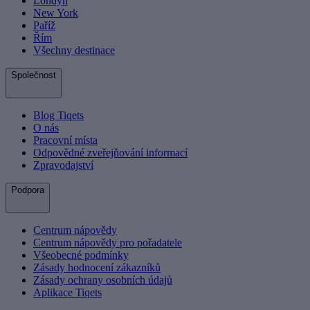
Londýn
New York
Paříž
Řím
Všechny destinace
Společnost
Blog Tiqets
O nás
Pracovní místa
Odpovědné zveřejňování informací
Zpravodajství
Podpora
Centrum nápovědy
Centrum nápovědy pro pořadatele
Všeobecné podmínky
Zásady hodnocení zákazníků
Zásady ochrany osobních údajů
Aplikace Tiqets