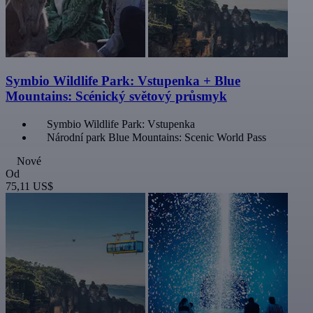
Symbio Wildlife Park: Vstupenka + Blue
Mountains: Scénický světový průsmyk
Symbio Wildlife Park: Vstupenka
Národní park Blue Mountains: Scenic World Pass
Nové
Od
75,11 US$