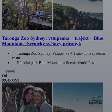
Taronga Zoo Sydney: vstupenka + trajekt + Blue
Mountains: Scénický světový průsmyk
Taronga Zoo Sydney: Vstupenka + Trajekt pro zpáteční
cestu
Národní park Blue Mountains: Scenic World Pass
Nové
Od
99,45 US$