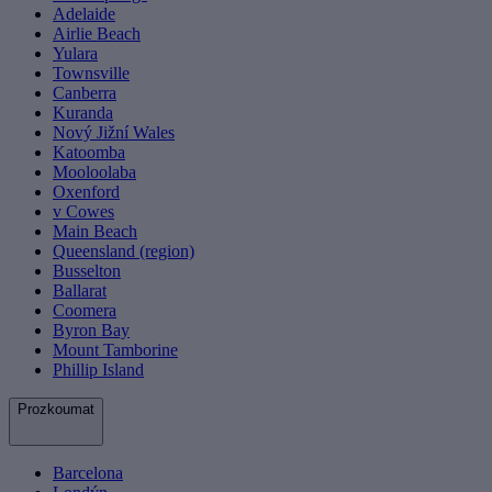
Adelaide
Airlie Beach
Yulara
Townsville
Canberra
Kuranda
Nový Jižní Wales
Katoomba
Mooloolaba
Oxenford
v Cowes
Main Beach
Queensland (region)
Busselton
Ballarat
Coomera
Byron Bay
Mount Tamborine
Phillip Island
Prozkoumat
Barcelona