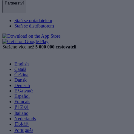
Partnerství
Staň se pořadatelem
Staň se distributorem
Staženo více než
5 000 000 cestovateli
English
Català
Čeština
Dansk
Deutsch
Ελληνικά
Español
Français
한국어
Italiano
Nederlands
日本語
Português