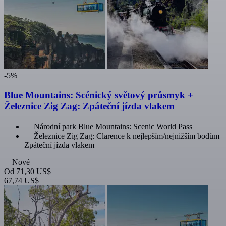
-5%
Blue Mountains: Scénický světový průsmyk +
Železnice Zig Zag: Zpáteční jízda vlakem
Národní park Blue Mountains: Scenic World Pass
Železnice Zig Zag: Clarence k nejlepším/nejnižším bodům
Zpáteční jízda vlakem
Nové
Od
71,30 US$
67,74 US$