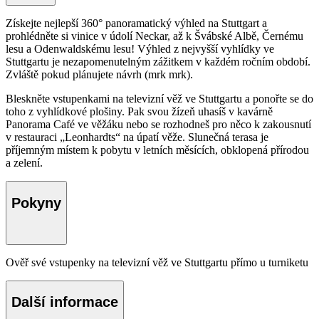
Získejte nejlepší 360° panoramatický výhled na Stuttgart a
prohlédněte si vinice v údolí Neckar, až k Švábské Albě, Černému
lesu a Odenwaldskému lesu! Výhled z nejvyšší vyhlídky ve
Stuttgartu je nezapomenutelným zážitkem v každém ročním období.
Zvláště pokud plánujete návrh (mrk mrk).
Bleskněte vstupenkami na televizní věž ve Stuttgartu a ponořte se do
toho z vyhlídkové plošiny. Pak svou žízeň uhasíš v kavárně
Panorama Café ve věžáku nebo se rozhodneš pro něco k zakousnutí
v restauraci „Leonhardts“ na úpatí věže. Slunečná terasa je
příjemným místem k pobytu v letních měsících, obklopená přírodou
a zelení.
Pokyny
Ověř své vstupenky na televizní věž ve Stuttgartu přímo u turniketu
Další informace