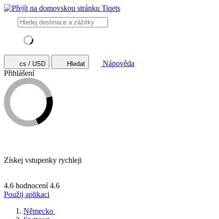
Nápověda
cs / USD
Hledat
Přihlášení
Získej vstupenky rychleji
4.6 hodnocení
4.6
Použij aplikaci
Německo