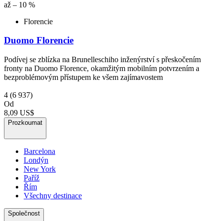
až – 10 %
Florencie
Duomo Florencie
Podívej se zblízka na Brunelleschiho inženýrství s přeskočením
fronty na Duomo Florence, okamžitým mobilním potvrzením a
bezproblémovým přístupem ke všem zajímavostem
4
(6 937)
Od
8,09 US$
Prozkoumat
Barcelona
Londýn
New York
Paříž
Řím
Všechny destinace
Společnost