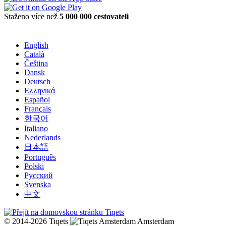
Staženo více než
5 000 000 cestovateli
English
Català
Čeština
Dansk
Deutsch
Ελληνικά
Español
Français
한국어
Italiano
Nederlands
日本語
Português
Polski
Русский
Svenska
中文
© 2014-2026 Tiqets
Amsterdam