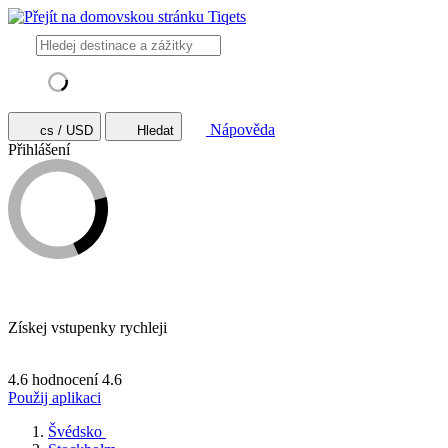
Nápověda
cs / USD
Hledat
Přihlášení
Získej vstupenky rychleji
4.6 hodnocení
4.6
Použij aplikaci
Švédsko