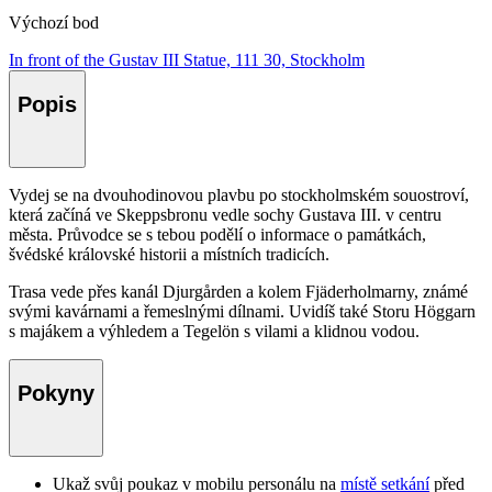
Výchozí bod
In front of the Gustav III Statue, 111 30, Stockholm
Popis
Vydej se na dvouhodinovou plavbu po stockholmském souostroví,
která začíná ve Skeppsbronu vedle sochy Gustava III. v centru
města. Průvodce se s tebou podělí o informace o památkách,
švédské královské historii a místních tradicích.
Trasa vede přes kanál Djurgården a kolem Fjäderholmarny, známé
svými kavárnami a řemeslnými dílnami. Uvidíš také Storu Höggarn
s majákem a výhledem a Tegelön s vilami a klidnou vodou.
Pokyny
Ukaž svůj poukaz v mobilu personálu na
místě setkání
před