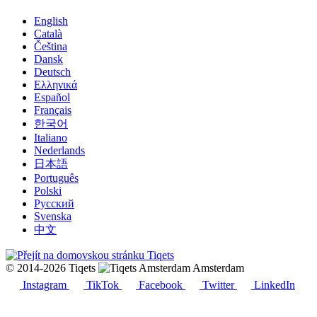
English
Català
Čeština
Dansk
Deutsch
Ελληνικά
Español
Français
한국어
Italiano
Nederlands
日本語
Português
Polski
Русский
Svenska
中文
© 2014-2026 Tiqets
Amsterdam
Instagram
TikTok
Facebook
Twitter
LinkedIn