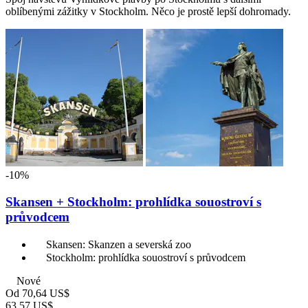
oblíbenými zážitky v Stockholm. Něco je prostě lepší dohromady.
-10%
Skansen + Stockholm: prohlídka souostroví s
průvodcem
Skansen: Skanzen a severská zoo
Stockholm: prohlídka souostroví s průvodcem
Nové
Od
70,64 US$
63,57 US$