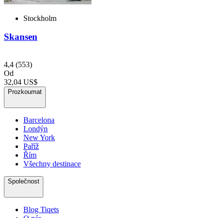
Stockholm
Skansen
4,4
(553)
Od
32,04 US$
Prozkoumat
Barcelona
Londýn
New York
Paříž
Řím
Všechny destinace
Společnost
Blog Tiqets