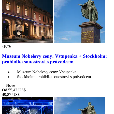
-10%
Muzeum Nobelovy ceny: Vstupenka + Stockholm:
prohlídka souostroví s průvodcem
Muzeum Nobelovy ceny: Vstupenka
Stockholm: prohlídka souostroví s průvodcem
Nové
Od
55,42 US$
49,87 US$