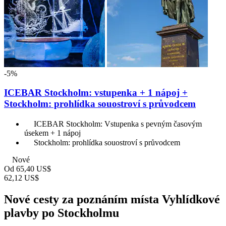
-5%
ICEBAR Stockholm: vstupenka + 1 nápoj +
Stockholm: prohlídka souostroví s průvodcem
ICEBAR Stockholm: Vstupenka s pevným časovým
úsekem + 1 nápoj
Stockholm: prohlídka souostroví s průvodcem
Nové
Od
65,40 US$
62,12 US$
Nové cesty za poznáním místa Vyhlídkové
plavby po Stockholmu