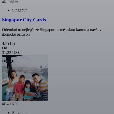
až – 33 %
Singapur
Singapur City Cards
Odemkni to nejlepší ze Singapuru s městskou kartou a navštiv
ikonické památky
4,7
(15)
Od
31,22 US$
až – 16 %
Singapur