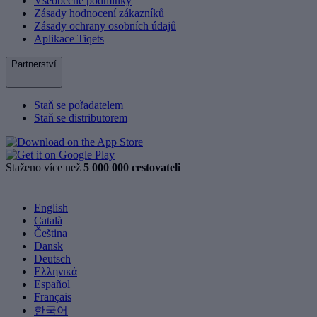
Všeobecné podmínky
Zásady hodnocení zákazníků
Zásady ochrany osobních údajů
Aplikace Tiqets
Partnerství
Staň se pořadatelem
Staň se distributorem
Staženo více než
5 000 000 cestovateli
English
Català
Čeština
Dansk
Deutsch
Ελληνικά
Español
Français
한국어