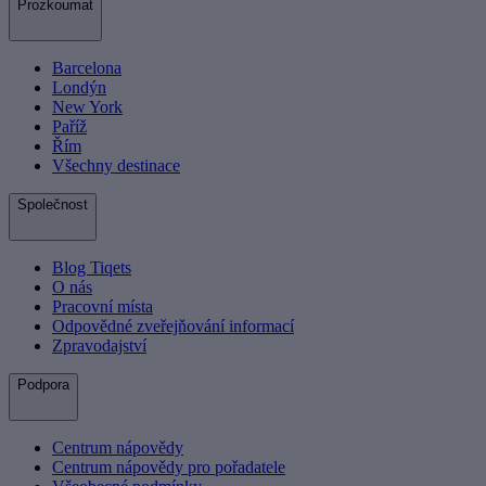
Prozkoumat
Barcelona
Londýn
New York
Paříž
Řím
Všechny destinace
Společnost
Blog Tiqets
O nás
Pracovní místa
Odpovědné zveřejňování informací
Zpravodajství
Podpora
Centrum nápovědy
Centrum nápovědy pro pořadatele