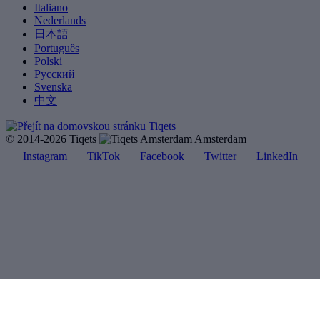
Italiano
Nederlands
日本語
Português
Polski
Русский
Svenska
中文
© 2014-2026 Tiqets
Amsterdam
Instagram
TikTok
Facebook
Twitter
LinkedIn