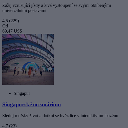
Zažij vzrušující jízdy a živá vystoupení se svými oblíbenými
univerzálními postavami
4,5
(229)
Od
69,47 US$
Singapur
Singapurské oceanárium
Sleduj mořský život a dotkni se hvězdice v interaktivním bazénu
4,7
(23)