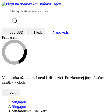
Nápověda
cs / USD
Hledat
Přihlášení
Vstupenka už bohužel není k dispozici. Prozkoumej jiné báječné
zážitky v okolí!
Zavřít
Singapur
Singapur
Singapurské SIM karty