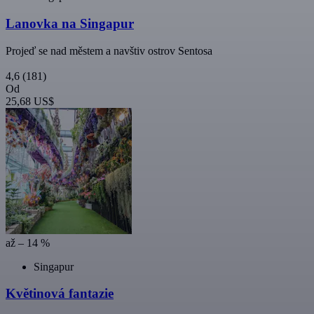
Lanovka na Singapur
Projeď se nad městem a navštiv ostrov Sentosa
4,6
(181)
Od
25,68 US$
až – 14 %
Singapur
Květinová fantazie