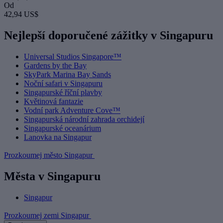
Od
42,94 US$
Nejlepší doporučené zážitky v Singapuru
Universal Studios Singapore™
Gardens by the Bay
SkyPark Marina Bay Sands
Noční safari v Singapuru
Singapurské říční plavby
Květinová fantazie
Vodní park Adventure Cove™
Singapurská národní zahrada orchidejí
Singapurské oceanárium
Lanovka na Singapur
Prozkoumej město Singapur
Města v Singapuru
Singapur
Prozkoumej zemi Singapur