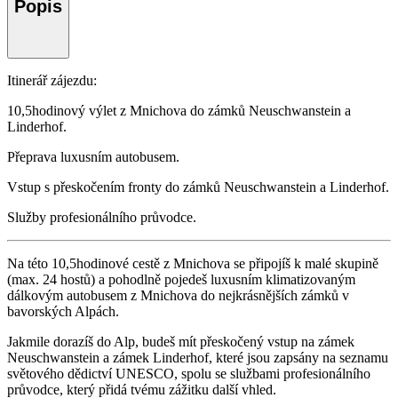
Popis
Itinerář zájezdu:
10,5hodinový výlet z Mnichova do zámků Neuschwanstein a
Linderhof.
Přeprava luxusním autobusem.
Vstup s přeskočením fronty do zámků Neuschwanstein a Linderhof.
Služby profesionálního průvodce.
Na této 10,5hodinové cestě z Mnichova se připojíš k malé skupině
(max. 24 hostů) a pohodlně pojedeš luxusním klimatizovaným
dálkovým autobusem z Mnichova do nejkrásnějších zámků v
bavorských Alpách.
Jakmile dorazíš do Alp, budeš mít přeskočený vstup na zámek
Neuschwanstein a zámek Linderhof, které jsou zapsány na seznamu
světového dědictví UNESCO, spolu se službami profesionálního
průvodce, který přidá tvému zážitku další vhled.