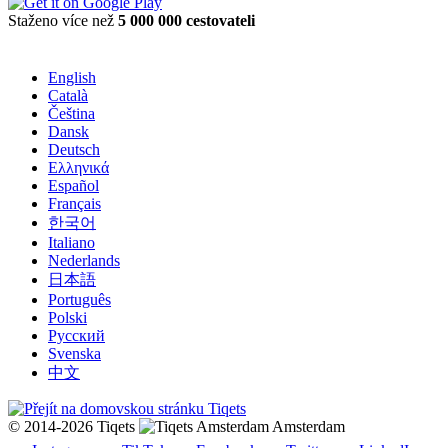
Staženo více než
5 000 000 cestovateli
English
Català
Čeština
Dansk
Deutsch
Ελληνικά
Español
Français
한국어
Italiano
Nederlands
日本語
Português
Polski
Русский
Svenska
中文
© 2014-2026 Tiqets
Amsterdam