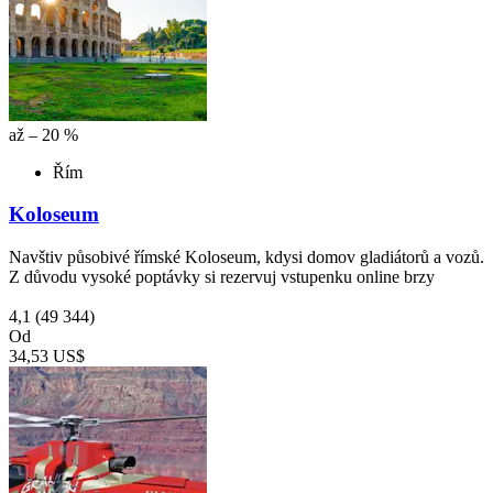
až – 20 %
Řím
Koloseum
Navštiv působivé římské Koloseum, kdysi domov gladiátorů a vozů.
Z důvodu vysoké poptávky si rezervuj vstupenku online brzy
4,1
(49 344)
Od
34,53 US$