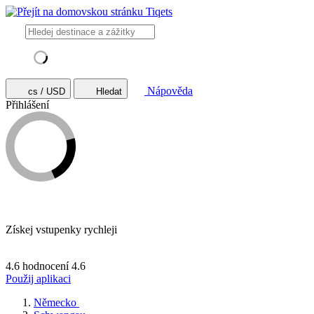
Nápověda
cs / USD
Hledat
Přihlášení
Získej vstupenky rychleji
4.6 hodnocení
4.6
Použij aplikaci
Německo