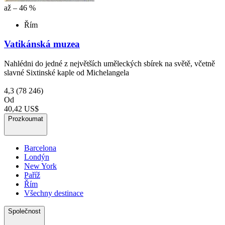
až – 46 %
Řím
Vatikánská muzea
Nahlédni do jedné z největších uměleckých sbírek na světě, včetně
slavné Sixtinské kaple od Michelangela
4,3
(78 246)
Od
40,42 US$
Prozkoumat
Barcelona
Londýn
New York
Paříž
Řím
Všechny destinace
Společnost