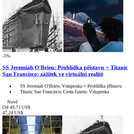
-5%
SS Jeremiah O'Brien: Prohlídka přístavu + Titanic
San Francisco: zážitek ve virtuální realitě
SS Jeremiah O'Brien: Vstupenka + Prohlídka přístavu
Titanic San Francisco: Cesta časem: Vstupenka
Nové
Od
49,73 US$
47,24 US$