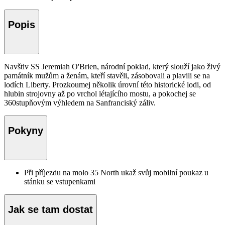
Popis
Navštiv SS Jeremiah O'Brien, národní poklad, který slouží jako živý
památník mužům a ženám, kteří stavěli, zásobovali a plavili se na
lodích Liberty. Prozkoumej několik úrovní této historické lodi, od
hlubin strojovny až po vrchol létajícího mostu, a pokochej se
360stupňovým výhledem na Sanfranciský záliv.
Pokyny
Při příjezdu na molo 35 North ukaž svůj mobilní poukaz u
stánku se vstupenkami
Jak se tam dostat