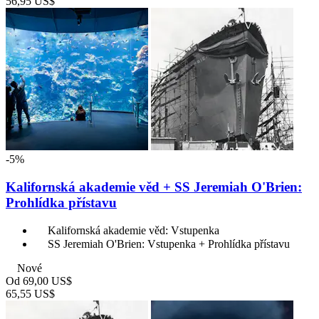
56,95 US$
-5%
Kalifornská akademie věd + SS Jeremiah O'Brien:
Prohlídka přístavu
Kalifornská akademie věd: Vstupenka
SS Jeremiah O'Brien: Vstupenka + Prohlídka přístavu
Nové
Od
69,00 US$
65,55 US$