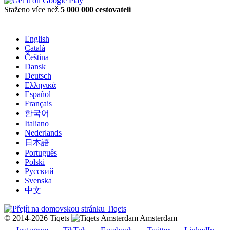
Staženo více než
5 000 000 cestovateli
English
Català
Čeština
Dansk
Deutsch
Ελληνικά
Español
Français
한국어
Italiano
Nederlands
日本語
Português
Polski
Русский
Svenska
中文
© 2014-2026 Tiqets
Amsterdam