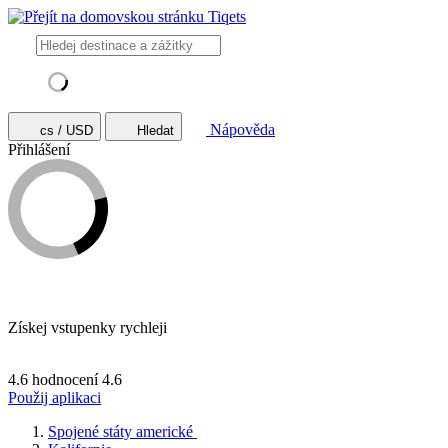
Nápověda
cs / USD
Hledat
Přihlášení
Získej vstupenky rychleji
4.6 hodnocení
4.6
Použij aplikaci
Spojené státy americké