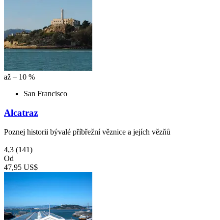
až – 10 %
San Francisco
Alcatraz
Poznej historii bývalé příbřežní věznice a jejích vězňů
4,3
(141)
Od
47,95 US$