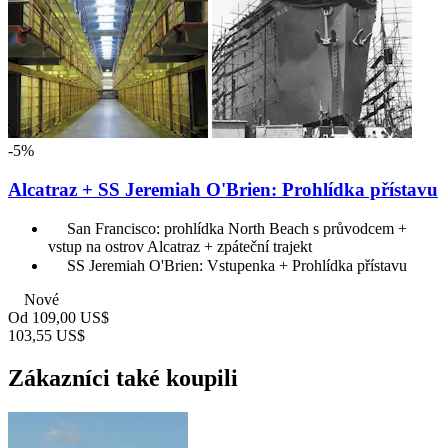
-5%
Alcatraz + SS Jeremiah O'Brien: Prohlídka přístavu
San Francisco: prohlídka North Beach s průvodcem +
vstup na ostrov Alcatraz + zpáteční trajekt
SS Jeremiah O'Brien: Vstupenka + Prohlídka přístavu
Nové
Od
109,00 US$
103,55 US$
Zákazníci také koupili