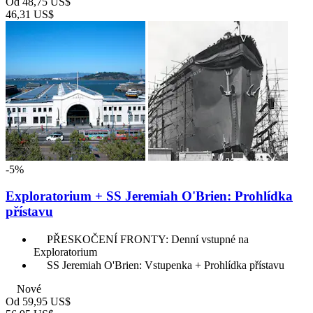
Od
48,75 US$
46,31 US$
-5%
Exploratorium + SS Jeremiah O'Brien: Prohlídka
přístavu
PŘESKOČENÍ FRONTY: Denní vstupné na
Exploratorium
SS Jeremiah O'Brien: Vstupenka + Prohlídka přístavu
Nové
Od
59,95 US$