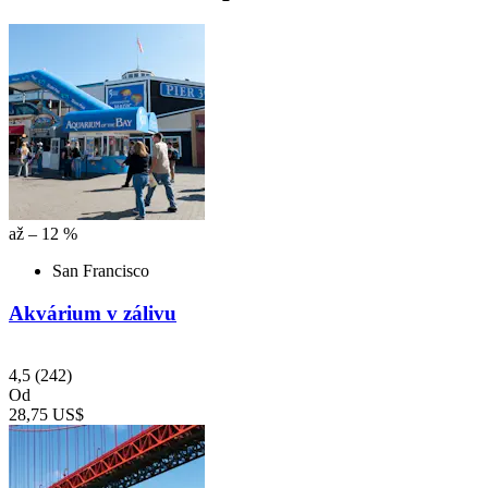
až – 12 %
San Francisco
Akvárium v zálivu
4,5
(242)
Od
28,75 US$