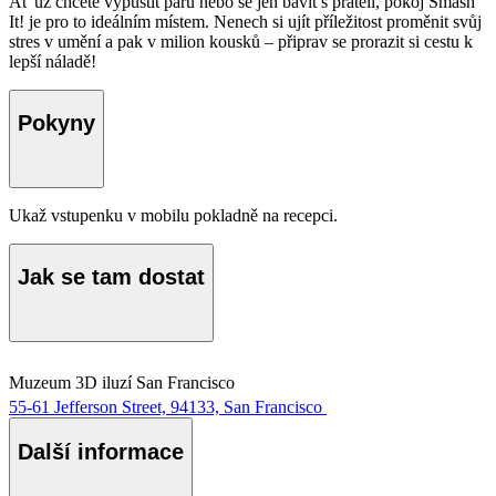
Ať už chcete vypustit páru nebo se jen bavit s přáteli, pokoj Smash
It! je pro to ideálním místem. Nenech si ujít příležitost proměnit svůj
stres v umění a pak v milion kousků – připrav se prorazit si cestu k
lepší náladě!
Pokyny
Ukaž vstupenku v mobilu pokladně na recepci.
Jak se tam dostat
Muzeum 3D iluzí San Francisco
55-61 Jefferson Street, 94133, San Francisco
Další informace