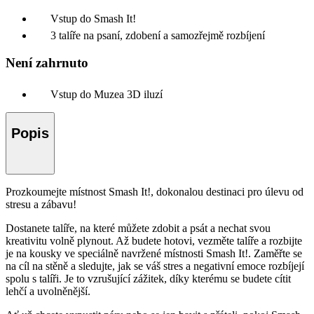
Vstup do Smash It!
3 talíře na psaní, zdobení a samozřejmě rozbíjení
Není zahrnuto
Vstup do Muzea 3D iluzí
Popis
Prozkoumejte místnost Smash It!, dokonalou destinaci pro úlevu od
stresu a zábavu!
Dostanete talíře, na které můžete zdobit a psát a nechat svou
kreativitu volně plynout. Až budete hotovi, vezměte talíře a rozbijte
je na kousky ve speciálně navržené místnosti Smash It!. Zaměřte se
na cíl na stěně a sledujte, jak se váš stres a negativní emoce rozbíjejí
spolu s talíři. Je to vzrušující zážitek, díky kterému se budete cítit
lehčí a uvolněnější.