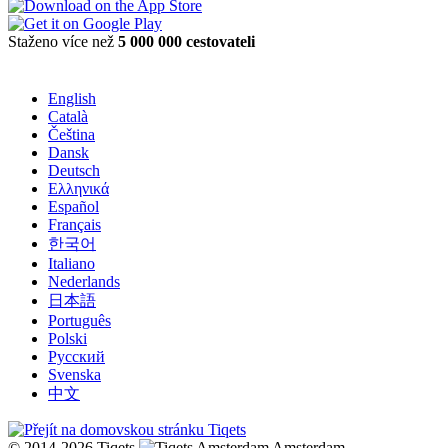
Staženo více než
5 000 000 cestovateli
English
Català
Čeština
Dansk
Deutsch
Ελληνικά
Español
Français
한국어
Italiano
Nederlands
日本語
Português
Polski
Русский
Svenska
中文
© 2014-2026 Tiqets
Amsterdam