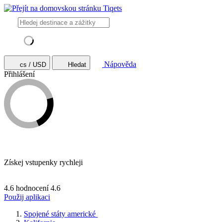
Nápověda
cs / USD
Hledat
Přihlášení
Získej vstupenky rychleji
4.6 hodnocení
4.6
Použij aplikaci
Spojené státy americké