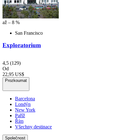
až – 8 %
San Francisco
Exploratorium
4,5
(129)
Od
22,95 US$
Prozkoumat
Barcelona
Londýn
New York
Paříž
Řím
Všechny destinace
Společnost