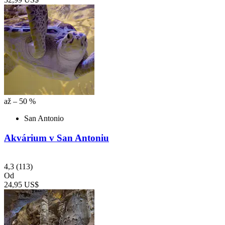
až – 50 %
San Antonio
Akvárium v San Antoniu
4,3
(113)
Od
24,95 US$