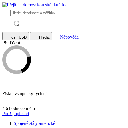
Nápověda
cs / USD
Hledat
Přihlášení
Získej vstupenky rychleji
4.6 hodnocení
4.6
Použij aplikaci
Spojené státy americké