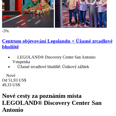
-5%
Centrum objevování Legolandu + Úžasné zrcadlové
bludiště
LEGOLAND® Discovery Center San Antonio:
Vstupenka
Úžasné zrcadlové bludiště: Únikový zážitek
Nové
Od
51,93 US$
49,33 US$
Nové cesty za poznáním místa
LEGOLAND® Discovery Center San
Antonio