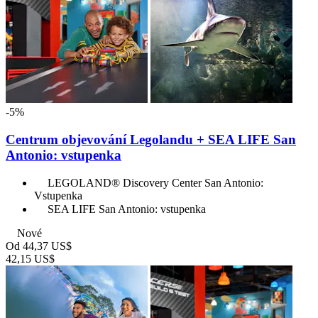
-5%
Centrum objevování Legolandu + SEA LIFE San
Antonio: vstupenka
LEGOLAND® Discovery Center San Antonio:
Vstupenka
SEA LIFE San Antonio: vstupenka
Nové
Od
44,37 US$
42,15 US$