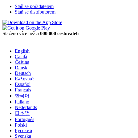
Staň se pořadatelem
Staň se distributorem
Staženo více než
5 000 000 cestovateli
English
Català
Čeština
Dansk
Deutsch
Ελληνικά
Español
Français
한국어
Italiano
Nederlands
日本語
Português
Polski
Русский
Svenska