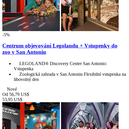
-5%
Centrum objevování Legolandu + Vstupenky do
zoo v San Antoniu
LEGOLAND® Discovery Center San Antonio:
Vstupenka
Zoologická zahrada v San Antoniu Flexibilní vstupenka na
libovolný den
Nové
Od
56,79 US$
53,95 US$