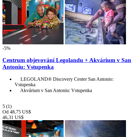
-5%
Centrum objevování Legolandu + Akvárium v San
Antoniu: Vstupenka
LEGOLAND® Discovery Center San Antonio:
Vstupenka
Akvárium v San Antoniu: Vstupenka
5
(1)
Od
48,75 US$
46,31 US$