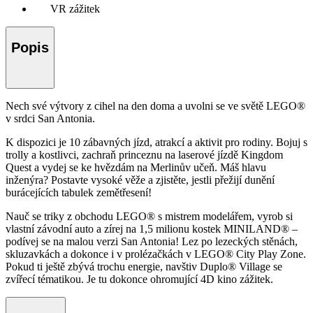
VR zážitek
Popis
Nech své výtvory z cihel na den doma a uvolni se ve světě LEGO®
v srdci San Antonia.
K dispozici je 10 zábavných jízd, atrakcí a aktivit pro rodiny. Bojuj s
trolly a kostlivci, zachraň princeznu na laserové jízdě Kingdom
Quest a vydej se ke hvězdám na Merlinův učeň. Máš hlavu
inženýra? Postavte vysoké věže a zjistěte, jestli přežijí dunění
burácejících tabulek zemětřesení!
Nauč se triky z obchodu LEGO® s mistrem modelářem, vyrob si
vlastní závodní auto a zírej na 1,5 milionu kostek MINILAND® –
podívej se na malou verzi San Antonia! Lez po lezeckých stěnách,
skluzavkách a dokonce i v prolézačkách v LEGO® City Play Zone.
Pokud ti ještě zbývá trochu energie, navštiv Duplo® Village se
zvířecí tématikou. Je tu dokonce ohromující 4D kino zážitek.