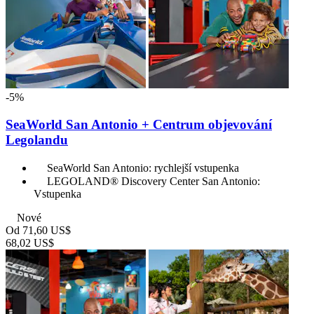
-5%
SeaWorld San Antonio + Centrum objevování
Legolandu
SeaWorld San Antonio: rychlejší vstupenka
LEGOLAND® Discovery Center San Antonio:
Vstupenka
Nové
Od
71,60 US$
68,02 US$