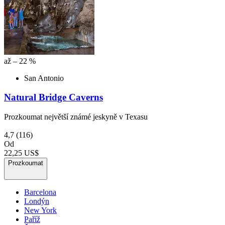
až – 22 %
San Antonio
Natural Bridge Caverns
Prozkoumat největší známé jeskyně v Texasu
4,7
(116)
Od
22,25 US$
Prozkoumat
Barcelona
Londýn
New York
Paříž