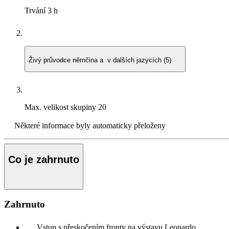
Trvání
3 h
Živý průvodce
němčina a v dalších jazycích (5)
Max. velikost skupiny
20
Některé informace byly automaticky přeloženy
Co je zahrnuto
Zahrnuto
Vstup s přeskočením fronty na výstavu Leonardo