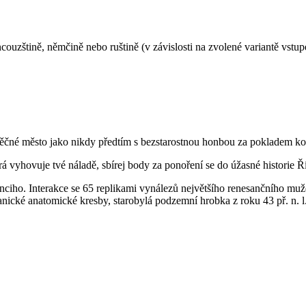
rancouzštině, němčině nebo ruštině (v závislosti na zvolené variantě vstu
ěčné město jako nikdy předtím s bezstarostnou honbou za pokladem ko
erá vyhovuje tvé náladě, sbírej body za ponoření se do úžasné histori
nciho. Interakce se 65 replikami vynálezů největšího renesančního m
ické anatomické kresby, starobylá podzemní hrobka z roku 43 př. n. l. 