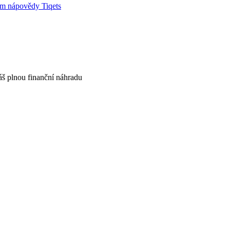
um nápovědy Tiqets
áš plnou finanční náhradu