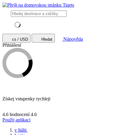
Nápověda
cs / USD
Hledat
Přihlášení
Získej vstupenky rychleji
4.6 hodnocení
4.6
Použij aplikaci
v Itálii