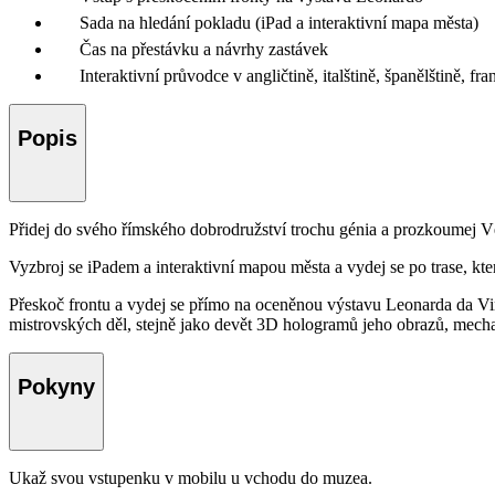
Sada na hledání pokladu (iPad a interaktivní mapa města)
Čas na přestávku a návrhy zastávek
Interaktivní průvodce v angličtině, italštině, španělštině, f
Popis
Přidej do svého římského dobrodružství trochu génia a prozkoumej V
Vyzbroj se iPadem a interaktivní mapou města a vydej se po trase, kt
Přeskoč frontu a vydej se přímo na oceněnou výstavu Leonarda da Vi
mistrovských děl, stejně jako devět 3D hologramů jeho obrazů, mechan
Pokyny
Ukaž svou vstupenku v mobilu u vchodu do muzea.