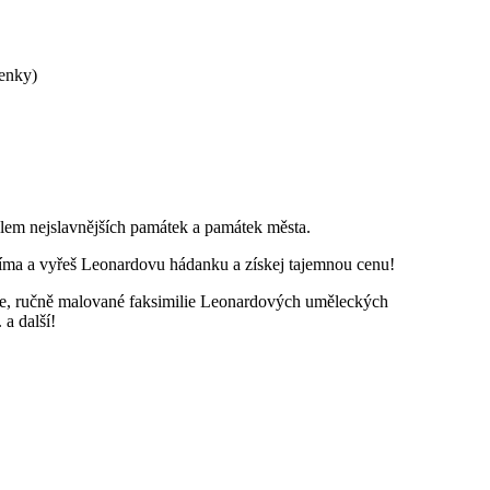
penky)
lem nejslavnějších památek a památek města.
e Říma a vyřeš Leonardovu hádanku a získej tajemnou cenu!
uže, ručně malované faksimilie Leonardových uměleckých
a další!