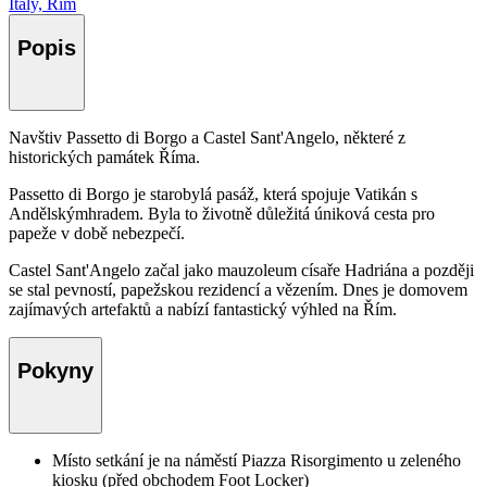
Italy, Řím
Popis
Navštiv Passetto di Borgo a Castel Sant'Angelo, některé z
historických památek Říma.
Passetto di Borgo je starobylá pasáž, která spojuje Vatikán s
Andělskýmhradem. Byla to životně důležitá úniková cesta pro
papeže v době nebezpečí.
Castel Sant'Angelo začal jako mauzoleum císaře Hadriána a později
se stal pevností, papežskou rezidencí a vězením. Dnes je domovem
zajímavých artefaktů a nabízí fantastický výhled na Řím.
Pokyny
Místo setkání je na náměstí Piazza Risorgimento u zeleného
kiosku (před obchodem Foot Locker)