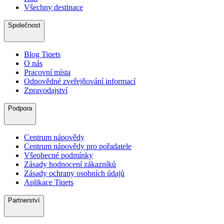
Všechny destinace
Společnost
Blog Tiqets
O nás
Pracovní místa
Odpovědné zveřejňování informací
Zpravodajství
Podpora
Centrum nápovědy
Centrum nápovědy pro pořadatele
Všeobecné podmínky
Zásady hodnocení zákazníků
Zásady ochrany osobních údajů
Aplikace Tiqets
Partnerství