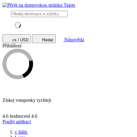
Nápověda
cs / USD
Hledat
Přihlášení
Získej vstupenky rychleji
4.6 hodnocení
4.6
Použij aplikaci
v Itálii