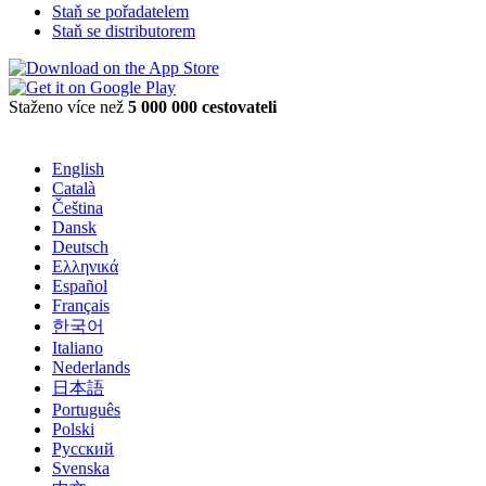
Staň se pořadatelem
Staň se distributorem
Staženo více než
5 000 000 cestovateli
English
Català
Čeština
Dansk
Deutsch
Ελληνικά
Español
Français
한국어
Italiano
Nederlands
日本語
Português
Polski
Русский
Svenska