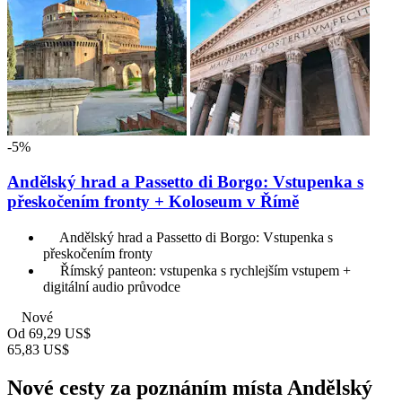
-5%
Andělský hrad a Passetto di Borgo: Vstupenka s
přeskočením fronty + Koloseum v Římě
Andělský hrad a Passetto di Borgo: Vstupenka s
přeskočením fronty
Římský panteon: vstupenka s rychlejším vstupem +
digitální audio průvodce
Nové
Od
69,29 US$
65,83 US$
Nové cesty za poznáním místa Andělský