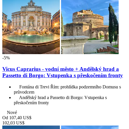
-5%
Vicus Caprarius - vodní město + Andělský hrad a
Passetto di Borgo: Vstupenka s přeskočením fronty
Fontána di Trevi Řím: prohlídka podzemního Domusu s
průvodcem
Andělský hrad a Passetto di Borgo: Vstupenka s
přeskočením fronty
Nové
Od
107,40 US$
102,03 US$