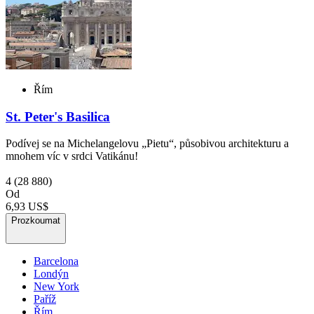
Řím
St. Peter's Basilica
Podívej se na Michelangelovu „Pietu“, působivou architekturu a
mnohem víc v srdci Vatikánu!
4
(28 880)
Od
6,93 US$
Prozkoumat
Barcelona
Londýn
New York
Paříž
Řím