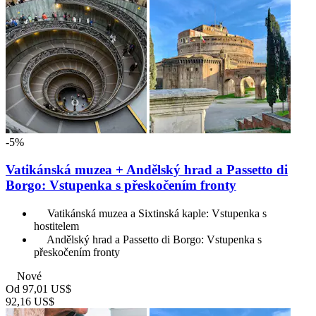
-5%
Vatikánská muzea + Andělský hrad a Passetto di
Borgo: Vstupenka s přeskočením fronty
Vatikánská muzea a Sixtinská kaple: Vstupenka s
hostitelem
Andělský hrad a Passetto di Borgo: Vstupenka s
přeskočením fronty
Nové
Od
97,01 US$
92,16 US$