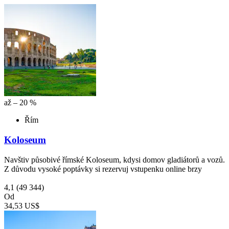
až – 20 %
Řím
Koloseum
Navštiv působivé římské Koloseum, kdysi domov gladiátorů a vozů.
Z důvodu vysoké poptávky si rezervuj vstupenku online brzy
4,1
(49 344)
Od
34,53 US$