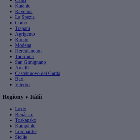
Capri
Katánie
Ravenna
La Spezia
Como
Trapani
Agrigento
Rimini
Modena
Herculaneum
Taormina
San Gimignano
Amalfi
Castelnuovo del Garda
Bari
Viterbo
Regiony v Itálii
Lazio
Benátsko
Toskánsko
Kampánie
Lombardie
Sicílie