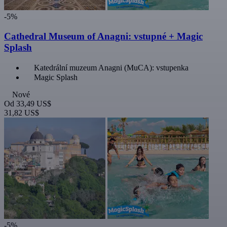
-5%
Cathedral Museum of Anagni: vstupné + Magic
Splash
Katedrální muzeum Anagni (MuCA): vstupenka
Magic Splash
Nové
Od
33,49 US$
31,82 US$
-5%