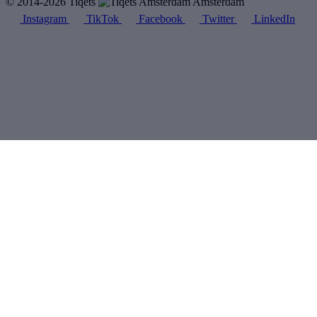
© 2014-2026 Tiqets
Amsterdam
Instagram
TikTok
Facebook
Twitter
LinkedIn