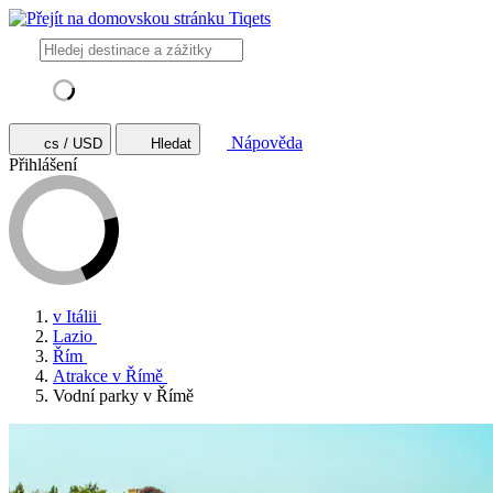
Nápověda
cs / USD
Hledat
Přihlášení
v Itálii
Lazio
Řím
Atrakce v Římě
Vodní parky v Římě