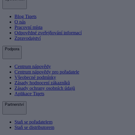
Blog Tiqets
O nás
Pracovní místa
Odpovědné zveřejňování informací
Zpravodajství
Podpora
Centrum nápovědy
Centrum nápovědy pro pořadatele
Všeobecné podmínky
Zásady hodnocení zákazníků
Zásady ochrany osobních údajů
Aplikace Tiqets
Partnerství
Staň se pořadatelem
Staň se distributorem