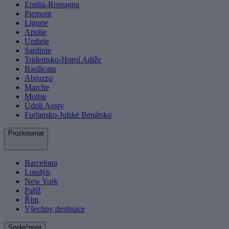
Emilia-Romagna
Piemont
Ligurie
Apulie
Umbrie
Sardinie
Tridentsko-Horní Adiže
Basilicata
Abruzzo
Marche
Molise
Údolí Aosty
Furlansko-Julské Benátsko
Prozkoumat
Barcelona
Londýn
New York
Paříž
Řím
Všechny destinace
Společnost