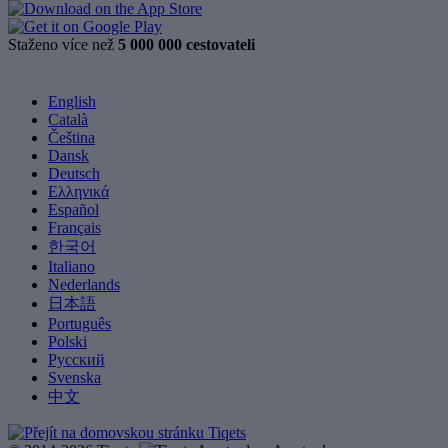
Staženo více než
5 000 000 cestovateli
English
Català
Čeština
Dansk
Deutsch
Ελληνικά
Español
Français
한국어
Italiano
Nederlands
日本語
Português
Polski
Русский
Svenska
中文