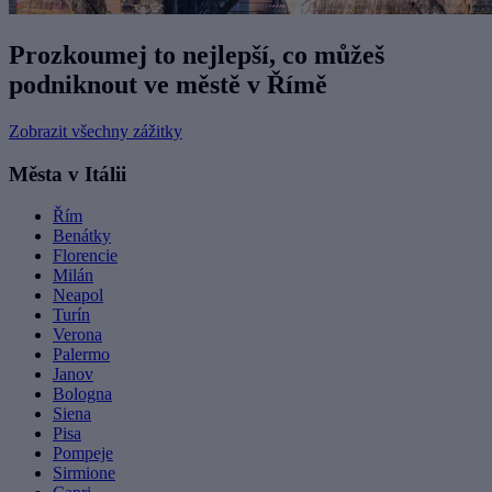
Prozkoumej to nejlepší, co můžeš
podniknout ve městě v Římě
Zobrazit všechny zážitky
Města v Itálii
Řím
Benátky
Florencie
Milán
Neapol
Turín
Verona
Palermo
Janov
Bologna
Siena
Pisa
Pompeje
Sirmione