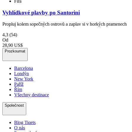
Firá
Vyhlídkové plavby po Santorini
Propluj kolem sopečných ostrovů a zaplav si v horkých pramenech
4,3
(54)
Od
28,90 US$
Prozkoumat
Barcelona
Londýn
New York
Paříž
Řím
Všechny destinace
Společnost
Blog Tiqets
O nás