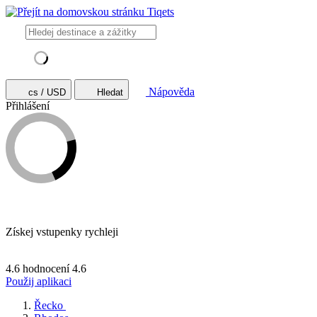
Nápověda
cs / USD
Hledat
Přihlášení
Získej vstupenky rychleji
4.6 hodnocení
4.6
Použij aplikaci
Řecko