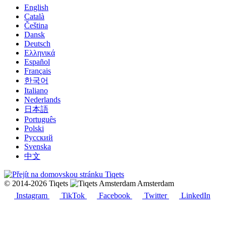
English
Català
Čeština
Dansk
Deutsch
Ελληνικά
Español
Français
한국어
Italiano
Nederlands
日本語
Português
Polski
Русский
Svenska
中文
© 2014-2026 Tiqets
Amsterdam
Instagram
TikTok
Facebook
Twitter
LinkedIn