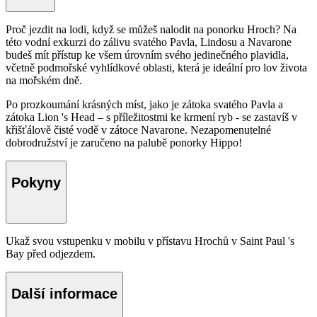
Proč jezdit na lodi, když se můžeš nalodit na ponorku Hroch? Na
této vodní exkurzi do zálivu svatého Pavla, Lindosu a Navarone
budeš mít přístup ke všem úrovním svého jedinečného plavidla,
včetně podmořské vyhlídkové oblasti, která je ideální pro lov života
na mořském dně.
Po prozkoumání krásných míst, jako je zátoka svatého Pavla a
zátoka Lion 's Head – s příležitostmi ke krmení ryb - se zastavíš v
křišťálově čisté vodě v zátoce Navarone. Nezapomenutelné
dobrodružství je zaručeno na palubě ponorky Hippo!
Pokyny
Ukaž svou vstupenku v mobilu v přístavu Hrochů v Saint Paul 's
Bay před odjezdem.
Další informace