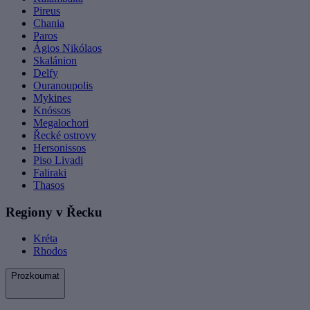
Pireus
Chania
Paros
Ágios Nikólaos
Skalánion
Delfy
Ouranoupolis
Mykines
Knóssos
Megalochori
Řecké ostrovy
Hersonissos
Piso Livadi
Faliraki
Thasos
Regiony v Řecku
Kréta
Rhodos
Prozkoumat