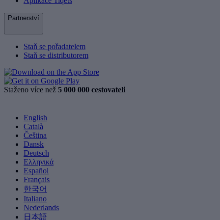
Aplikace Tiqets
Partnerství
Staň se pořadatelem
Staň se distributorem
Staženo více než
5 000 000 cestovateli
English
Català
Čeština
Dansk
Deutsch
Ελληνικά
Español
Français
한국어
Italiano
Nederlands
日本語