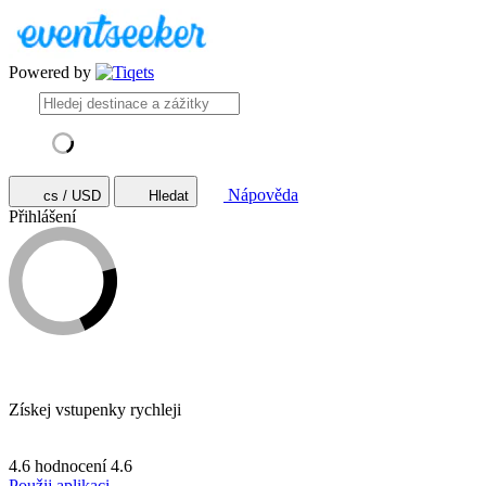
Powered by
Nápověda
cs / USD
Hledat
Přihlášení
Získej vstupenky rychleji
4.6 hodnocení
4.6
Použij aplikaci