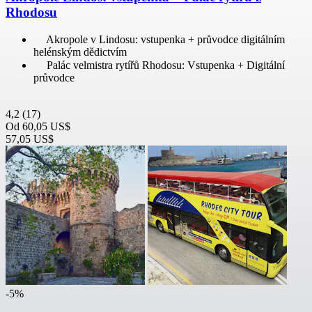
Rhodosu
Akropole v Lindosu: vstupenka + průvodce digitálním
helénským dědictvím
Palác velmistra rytířů Rhodosu: Vstupenka + Digitální
průvodce
4,2
(17)
Od
60,05 US$
57,05 US$
-5%