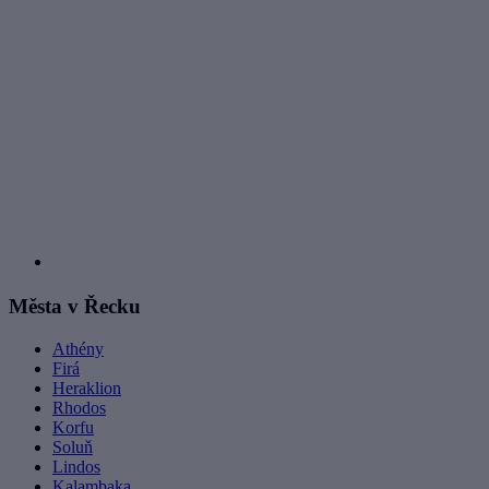
Města v Řecku
Athény
Firá
Heraklion
Rhodos
Korfu
Soluň
Lindos
Kalambaka