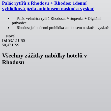
Palác rytířů z Rhodosu + Rhodos: 1denní
vyhlídková jízda autobusem naskoč a vyskoč
Palác velmistra rytířů Rhodosu: Vstupenka + Digitální
průvodce
Rhodos: jednodenní prohlídka autobusem naskoč a vyskoč
Nové
Od
53,12 US$
50,47 US$
Všechny zážitky nabídky hotelů v
Rhodosu