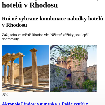
hotelů v Rhodosu
Ručně vybrané kombinace nabídky hotelů
v Rhodosu
Zažij toho ve městě Rhodos víc. Některé zážitky jsou lepší
dohromady.
-5%
Akropole Lindos: vstupenka + Palác rytířů z