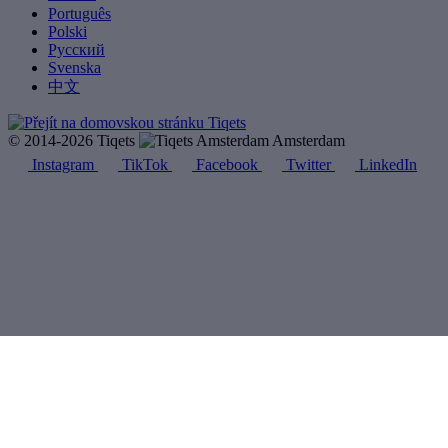
Português
Polski
Русский
Svenska
中文
© 2014-2026 Tiqets
Amsterdam
Instagram
TikTok
Facebook
Twitter
LinkedIn