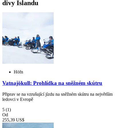
divy Islandu
Höfn
Vatnajökull: Prohlídka na sněžném skútru
Připrav se na vzrušující jízdu na sněžném skútru na největším
ledovci v Evropě
5
(1)
Od
255,39 US$