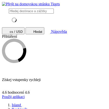
Nápověda
cs / USD
Hledat
Přihlášení
Získej vstupenky rychleji
4.6 hodnocení
4.6
Použij aplikaci
Island