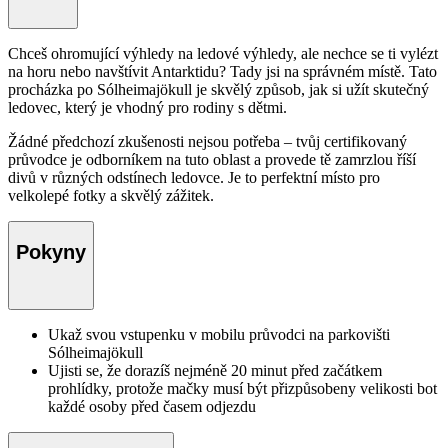
Chceš ohromující výhledy na ledové výhledy, ale nechce se ti vylézt
na horu nebo navštívit Antarktidu? Tady jsi na správném místě. Tato
procházka po Sólheimajökull je skvělý způsob, jak si užít skutečný
ledovec, který je vhodný pro rodiny s dětmi.
Žádné předchozí zkušenosti nejsou potřeba – tvůj certifikovaný
průvodce je odborníkem na tuto oblast a provede tě zamrzlou říší
divů v různých odstínech ledovce. Je to perfektní místo pro
velkolepé fotky a skvělý zážitek.
Pokyny
Ukaž svou vstupenku v mobilu průvodci na parkovišti
Sólheimajökull
Ujisti se, že dorazíš nejméně 20 minut před začátkem
prohlídky, protože mačky musí být přizpůsobeny velikosti bot
každé osoby před časem odjezdu