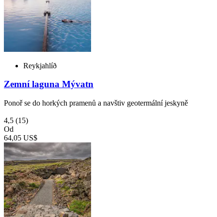
Reykjahlíð
Zemní laguna Mývatn
Ponoř se do horkých pramenů a navštiv geotermální jeskyně
4,5
(15)
Od
64,05 US$