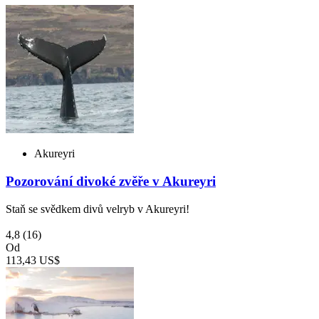
Akureyri
Pozorování divoké zvěře v Akureyri
Staň se svědkem divů velryb v Akureyri!
4,8
(16)
Od
113,43 US$