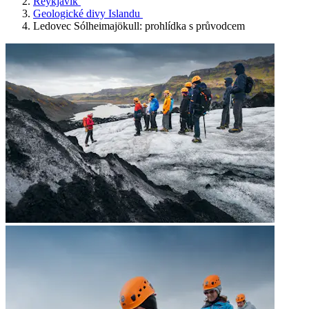
Reykjavík
Geologické divy Islandu
Ledovec Sólheimajökull: prohlídka s průvodcem