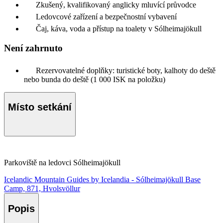
Zkušený, kvalifikovaný anglicky mluvící průvodce
Ledovcové zařízení a bezpečnostní vybavení
Čaj, káva, voda a přístup na toalety v Sólheimajökull
Není zahrnuto
Rezervovatelné doplňky: turistické boty, kalhoty do deště
nebo bunda do deště (1 000 ISK na položku)
Místo setkání
Parkoviště na ledovci Sólheimajökull
Icelandic Mountain Guides by Icelandia - Sólheimajökull Base
Camp, 871, Hvolsvöllur
Popis