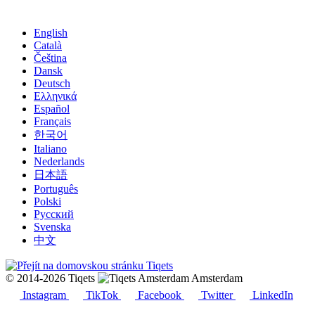
English
Català
Čeština
Dansk
Deutsch
Ελληνικά
Español
Français
한국어
Italiano
Nederlands
日本語
Português
Polski
Русский
Svenska
中文
© 2014-2026 Tiqets
Amsterdam
Instagram
TikTok
Facebook
Twitter
LinkedIn