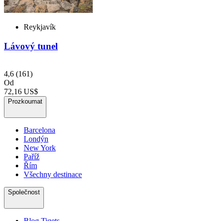
Reykjavík
Lávový tunel
4,6
(161)
Od
72,16 US$
Prozkoumat
Barcelona
Londýn
New York
Paříž
Řím
Všechny destinace
Společnost
Blog Tiqets