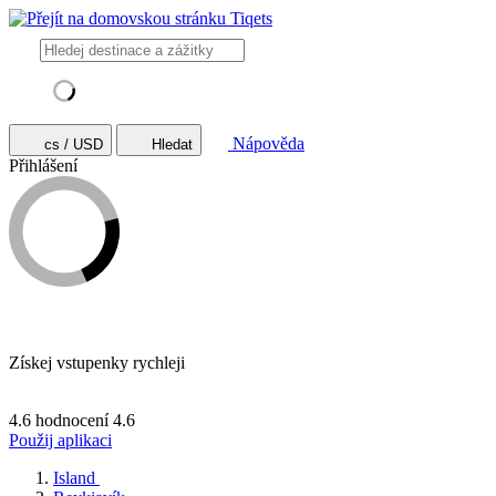
Nápověda
cs / USD
Hledat
Přihlášení
Získej vstupenky rychleji
4.6 hodnocení
4.6
Použij aplikaci
Island