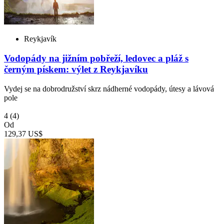
Reykjavík
Vodopády na jižním pobřeží, ledovec a pláž s
černým pískem: výlet z Reykjavíku
Vydej se na dobrodružství skrz nádherné vodopády, útesy a lávová
pole
4
(4)
Od
129,37 US$