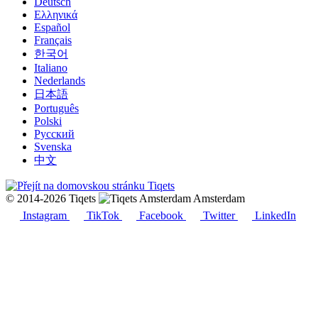
Deutsch
Ελληνικά
Español
Français
한국어
Italiano
Nederlands
日本語
Português
Polski
Русский
Svenska
中文
© 2014-2026 Tiqets
Amsterdam
Instagram
TikTok
Facebook
Twitter
LinkedIn