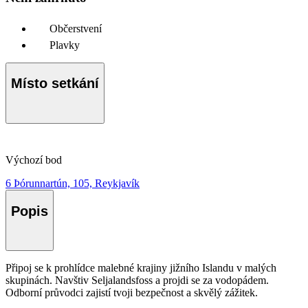
Občerstvení
Plavky
Místo setkání
Výchozí bod
6 Þórunnartún, 105, Reykjavík
Popis
Připoj se k prohlídce malebné krajiny jižního Islandu v malých
skupinách. Navštiv Seljalandsfoss a projdi se za vodopádem.
Odborní průvodci zajistí tvoji bezpečnost a skvělý zážitek.