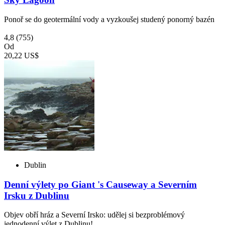
Ponoř se do geotermální vody a vyzkoušej studený ponorný bazén
4,8
(755)
Od
20,22 US$
Dublin
Denní výlety po Giant 's Causeway a Severním
Irsku z Dublinu
Objev obří hráz a Severní Irsko: udělej si bezproblémový
jednodenní výlet z Dublinu!