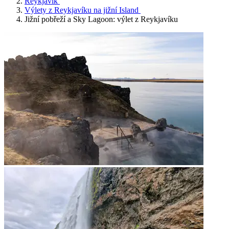
Reykjavík
Výlety z Reykjavíku na jižní Island
Jižní pobřeží a Sky Lagoon: výlet z Reykjavíku