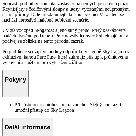
Součástí prohlídky jsou také zastávky na černých písečných plážích
Reynisfjary s čedičovými sloupy a útesy, vytesanými neúprosnými
silami přírody. Dále prozkoumejte krásnou vesnici Vík, která se
nachází uprostřed malebné pobřežní scenérie.
Uvidíš vodopád Skógafoss a jeho silný proud, který kaskádovitě
padá do bazénu pod tebou. Poté navštiv ledovec Sólheimajökull a
podívej se zblízka na tento přírodní zázrak.
Po prohlídce si užij dvě hodiny odpočinku v laguně Sky Lagoon s
exkluzivní kartou Pure Pass, která zahrnuje přístup k prémiovému
vybavení a službám pro vylepšení zážitku.
Pokyny
Při nástupu do autobusu ukaž voucher. Stejný poukaz ti
umožní přístup do Sky Lagoon
Další informace