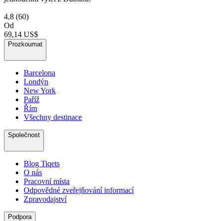
4,8
(60)
Od
69,14 US$
Prozkoumat
Barcelona
Londýn
New York
Paříž
Řím
Všechny destinace
Společnost
Blog Tiqets
O nás
Pracovní místa
Odpovědné zveřejňování informací
Zpravodajství
Podpora