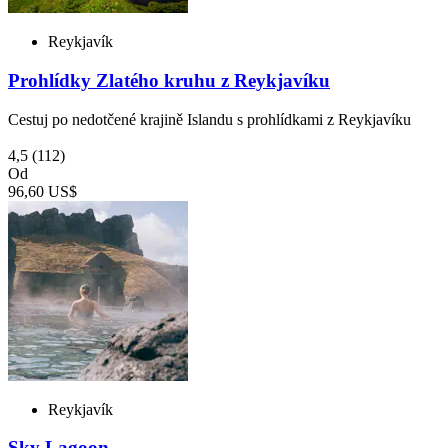
Reykjavík
Prohlídky Zlatého kruhu z Reykjavíku
Cestuj po nedotčené krajině Islandu s prohlídkami z Reykjavíku
4,5
(112)
Od
96,60 US$
Reykjavík
Sky Lagoon