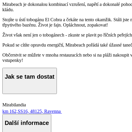
Mirabeach je dokonalou kombinací vzrušení, napětí a dokonalé pohody 
kládu.
Stojíte u ústí tobogánu El Cobra a čekáte na tento okamžik. Stáli jste
třpytivého bazénu. Život je fajn. Opláchnout, zopakovat!
Život však není jen o tobogánech - zkuste se plavit po říčních peřejí
Pokud se cítíte opravdu energičtí, Mirabeach pořádá také úžasné tanečn
Občerstvit se můžete v mnoha restauracích nebo si na pláži nakoupit 
vstupenky!
Jak se tam dostat
Mirabilandia
km 162,SS16, 48125, Ravenna
Další informace