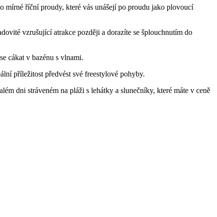
o mírné říční proudy, které vás unášejí po proudu jako plovoucí
adovité vzrušující atrakce později a dorazíte se šplouchnutím do
 se cákat v bazénu s vlnami.
lní příležitost předvést své freestylové pohyby.
lém dni stráveném na pláži s lehátky a slunečníky, které máte v ceně