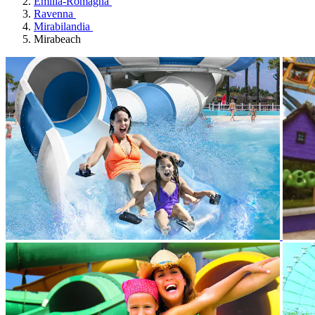
Emilia-Romagna
Ravenna
Mirabilandia
Mirabeach