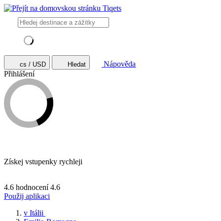
Nápověda
cs / USD
Hledat
Přihlášení
Získej vstupenky rychleji
4.6 hodnocení
4.6
Použij aplikaci
v Itálii