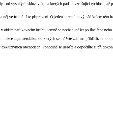
- od vysokých skluzavek, na kterých padáte vzrušující rychlostí, až p
 na něj ve frontě. Jste připraveni. O jeden adrenalinový pád kolem této h
ch v obřím nafukovacím kruhu, jemně se nechat unášet po líné řece nebo
í lekce aqua aerobiku, do kterých se můžete zdarma přihlásit. Je to ideá
v exkluzivních obchodech. Pohodlně se usaďte a odpočiňte si při dokona