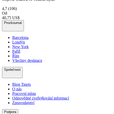
4,7
(106)
Od
40,75 US$
Prozkoumat
Barcelona
Londýn
New York
Paříž
Řím
Všechny destinace
Společnost
Blog Tiqets
O nás
Pracovní místa
Odpovědné zveřejňování informací
Zpravodajství
Podpora