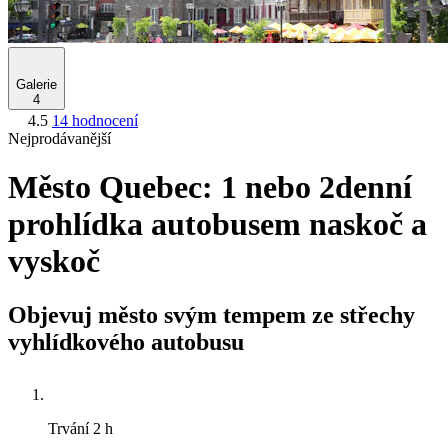
Galerie
4
4.5
14 hodnocení
Nejprodávanější
Město Quebec: 1 nebo 2denní
prohlídka autobusem naskoč a
vyskoč
Objevuj město svým tempem ze střechy
vyhlídkového autobusu
Trvání
2 h