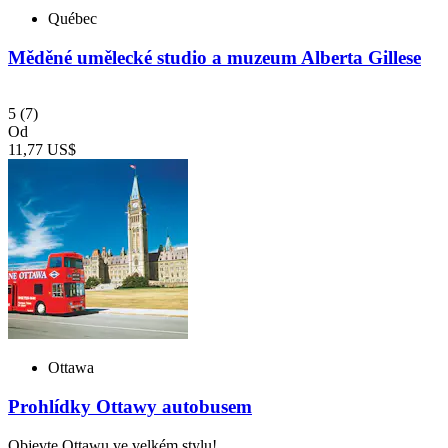
Québec
Měděné umělecké studio a muzeum Alberta Gillese
5
(7)
Od
11,77 US$
Ottawa
Prohlídky Ottawy autobusem
Objevte Ottawu ve velkém stylu!