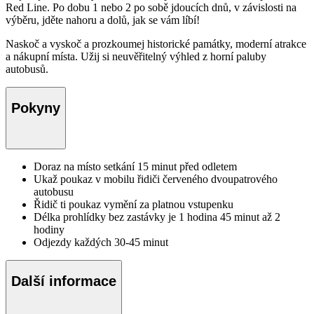
Red Line. Po dobu 1 nebo 2 po sobě jdoucích dnů, v závislosti na
výběru, jděte nahoru a dolů, jak se vám líbí!
Naskoč a vyskoč a prozkoumej historické památky, moderní atrakce
a nákupní místa. Užij si neuvěřitelný výhled z horní paluby
autobusů.
Pokyny
Doraz na místo setkání 15 minut před odletem
Ukaž poukaz v mobilu řidiči červeného dvoupatrového
autobusu
Řidič ti poukaz vymění za platnou vstupenku
Délka prohlídky bez zastávky je 1 hodina 45 minut až 2
hodiny
Odjezdy každých 30-45 minut
Další informace