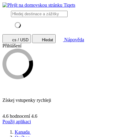
Nápověda
cs / USD
Hledat
Přihlášení
Získej vstupenky rychleji
4.6 hodnocení
4.6
Použij aplikaci
Kanada