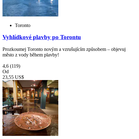
Toronto
Vyhlídkové plavby po Torontu
Prozkoumej Toronto novým a vzrušujícím způsobem – objevuj
město z vody během plavby!
4,6
(119)
Od
23,55 US$