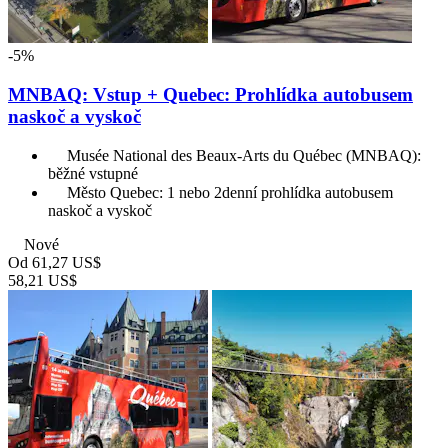
-5%
MNBAQ: Vstup + Quebec: Prohlídka autobusem
naskoč a vyskoč
Musée National des Beaux-Arts du Québec (MNBAQ):
běžné vstupné
Město Quebec: 1 nebo 2denní prohlídka autobusem
naskoč a vyskoč
Nové
Od
61,27 US$
58,21 US$