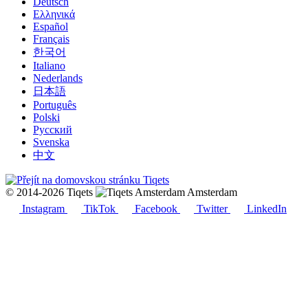
Deutsch
Ελληνικά
Español
Français
한국어
Italiano
Nederlands
日本語
Português
Polski
Русский
Svenska
中文
© 2014-2026 Tiqets
Amsterdam
Instagram
TikTok
Facebook
Twitter
LinkedIn