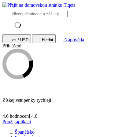
Nápověda
cs / USD
Hledat
Přihlášení
Získej vstupenky rychleji
4.6 hodnocení
4.6
Použij aplikaci
Španělsko