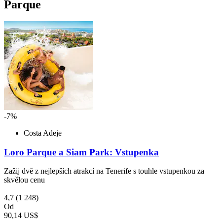
Parque
-7%
Costa Adeje
Loro Parque a Siam Park: Vstupenka
Zažij dvě z nejlepších atrakcí na Tenerife s touhle vstupenkou za
skvělou cenu
4,7
(1 248)
Od
90,14 US$