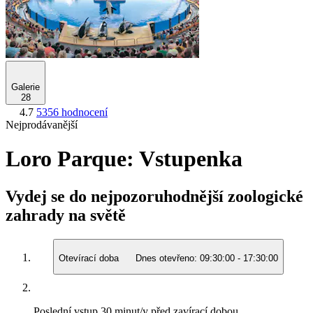
Galerie
28
4.7
5356 hodnocení
Nejprodávanější
Loro Parque: Vstupenka
Vydej se do nejpozoruhodnější zoologické
zahrady na světě
Otevírací doba
Dnes otevřeno:
09:30:00
-
17:30:00
Poslední vstup
30 minut/y před zavírací dobou