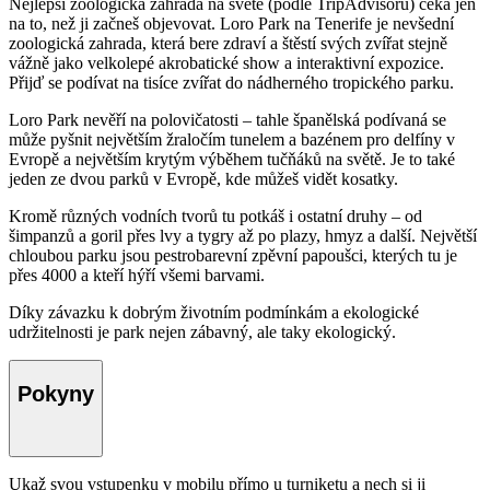
Nejlepší zoologická zahrada na světě (podle TripAdvisoru) čeká jen
na to, než ji začneš objevovat. Loro Park na Tenerife je nevšední
zoologická zahrada, která bere zdraví a štěstí svých zvířat stejně
vážně jako velkolepé akrobatické show a interaktivní expozice.
Přijď se podívat na tisíce zvířat do nádherného tropického parku.
Loro Park nevěří na polovičatosti – tahle španělská podívaná se
může pyšnit největším žraločím tunelem a bazénem pro delfíny v
Evropě a největším krytým výběhem tučňáků na světě. Je to také
jeden ze dvou parků v Evropě, kde můžeš vidět kosatky.
Kromě různých vodních tvorů tu potkáš i ostatní druhy – od
šimpanzů a goril přes lvy a tygry až po plazy, hmyz a další. Největší
chloubou parku jsou pestrobarevní zpěvní papoušci, kterých tu je
přes 4000 a kteří hýří všemi barvami.
Díky závazku k dobrým životním podmínkám a ekologické
udržitelnosti je park nejen zábavný, ale taky ekologický.
Pokyny
Ukaž svou vstupenku v mobilu přímo u turniketu a nech si ji