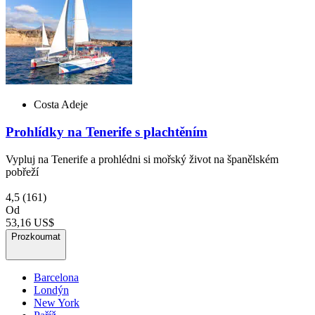
Costa Adeje
Prohlídky na Tenerife s plachtěním
Vypluj na Tenerife a prohlédni si mořský život na španělském
pobřeží
4,5
(161)
Od
53,16 US$
Prozkoumat
Barcelona
Londýn
New York