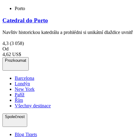
Porto
Catedral do Porto
Navštiv historickou katedrálu a prohlédni si unikátní dlaždice uvnitř
4,3
(3 058)
Od
4,62 US$
Prozkoumat
Barcelona
Londýn
New York
Paříž
Řím
Všechny destinace
Společnost
Blog Tiqets