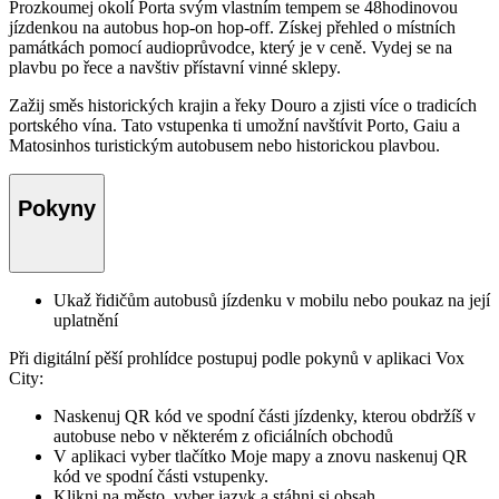
Prozkoumej okolí Porta svým vlastním tempem se 48hodinovou
jízdenkou na autobus hop-on hop-off. Získej přehled o místních
památkách pomocí audioprůvodce, který je v ceně. Vydej se na
plavbu po řece a navštiv přístavní vinné sklepy.
Zažij směs historických krajin a řeky Douro a zjisti více o tradicích
portského vína. Tato vstupenka ti umožní navštívit Porto, Gaiu a
Matosinhos turistickým autobusem nebo historickou plavbou.
Pokyny
Ukaž řidičům autobusů jízdenku v mobilu nebo poukaz na její
uplatnění
Při digitální pěší prohlídce postupuj podle pokynů v aplikaci Vox
City:
Naskenuj QR kód ve spodní části jízdenky, kterou obdržíš v
autobuse nebo v některém z oficiálních obchodů
V aplikaci vyber tlačítko Moje mapy a znovu naskenuj QR
kód ve spodní části vstupenky.
Klikni na město, vyber jazyk a stáhni si obsah