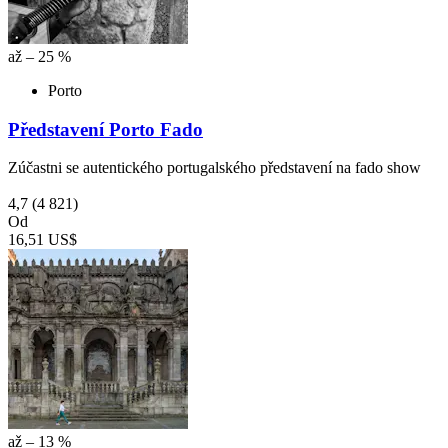
až – 25 %
Porto
Představení Porto Fado
Zúčastni se autentického portugalského představení na fado show
4,7
(4 821)
Od
16,51 US$
až – 13 %