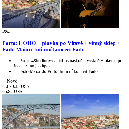
-5%
Porto: HOHO + plavba po Vltavě + vinný sklep +
Fado Maior: Intimní koncert Fado
Porto: 48hodinový autobus naskoč a vyskoč + plavba po
řece + vinný sklípek
Fado Maior do Porto: Intimní koncert Fado
Nové
Od
70,33 US$
66,82 US$