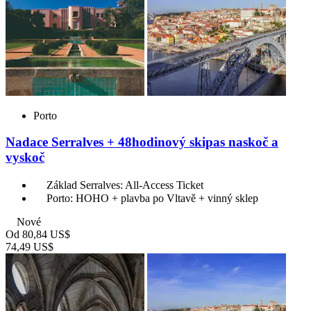
Porto
Nadace Serralves + 48hodinový skipas naskoč a
vyskoč
Základ Serralves: All-Access Ticket
Porto: HOHO + plavba po Vltavě + vinný sklep
Nové
Od
80,84 US$
74,49 US$