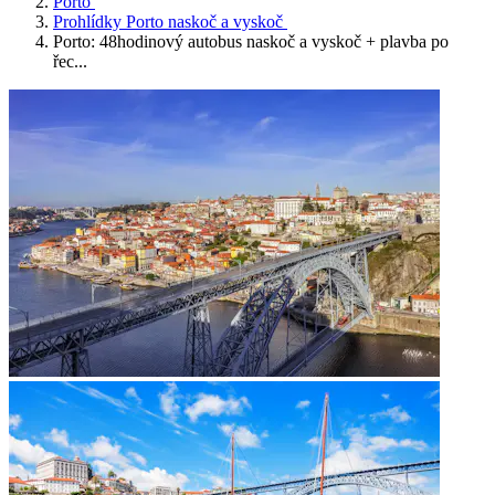
Porto
Prohlídky Porto naskoč a vyskoč
Porto: 48hodinový autobus naskoč a vyskoč + plavba po
řec...