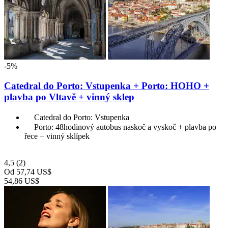
-5%
Catedral do Porto: Vstupenka + Porto: HOHO +
plavba po Vltavě + vinný sklep
Catedral do Porto: Vstupenka
Porto: 48hodinový autobus naskoč a vyskoč + plavba po
řece + vinný sklípek
4,5
(2)
Od
57,74 US$
54,86 US$