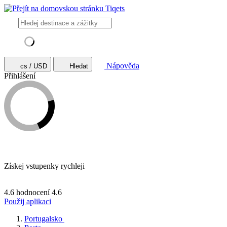
Nápověda
cs / USD
Hledat
Přihlášení
Získej vstupenky rychleji
4.6 hodnocení
4.6
Použij aplikaci
Portugalsko