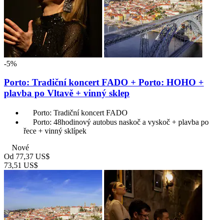
-5%
Porto: Tradiční koncert FADO + Porto: HOHO +
plavba po Vltavě + vinný sklep
Porto: Tradiční koncert FADO
Porto: 48hodinový autobus naskoč a vyskoč + plavba po
řece + vinný sklípek
Nové
Od
77,37 US$
73,51 US$