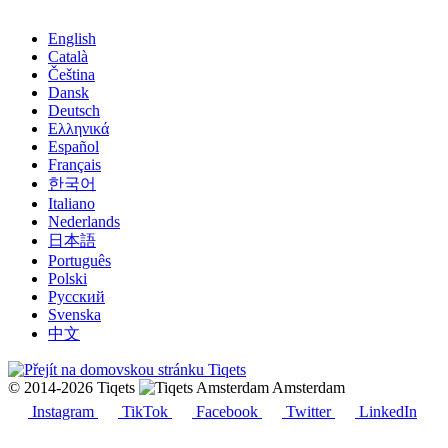
English
Català
Čeština
Dansk
Deutsch
Ελληνικά
Español
Français
한국어
Italiano
Nederlands
日本語
Português
Polski
Русский
Svenska
中文
© 2014-2026 Tiqets
Amsterdam
Instagram
TikTok
Facebook
Twitter
LinkedIn