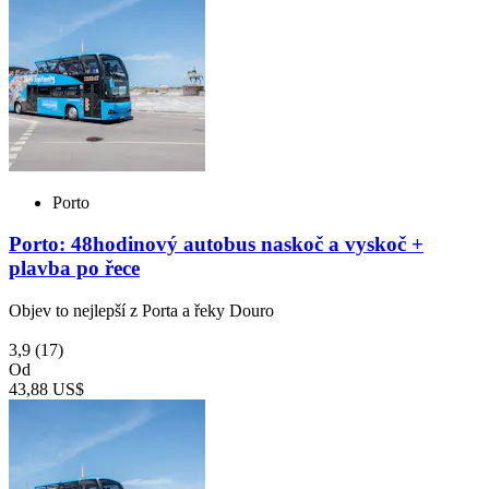
Porto
Porto: 48hodinový autobus naskoč a vyskoč +
plavba po řece
Objev to nejlepší z Porta a řeky Douro
3,9
(17)
Od
43,88 US$