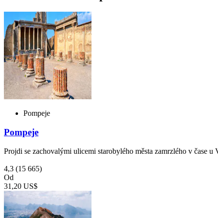
Pompeje
Pompeje
Projdi se zachovalými ulicemi starobylého města zamrzlého v čase u
4,3
(15 665)
Od
31,20 US$