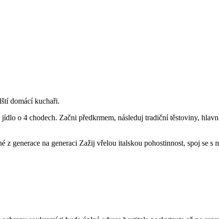
lští domácí kuchaři.
e jídlo o 4 chodech. Začni předkrmem, následuj tradiční těstoviny, hlav
ávané z generace na generaci Zažij vřelou italskou pohostinnost, spoj se