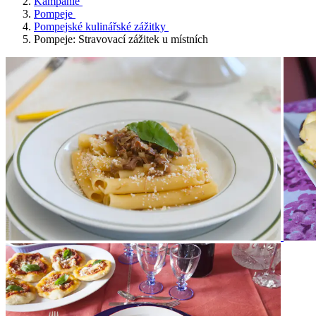
Kampánie
Pompeje
Pompejské kulinářské zážitky
Pompeje: Stravovací zážitek u místních