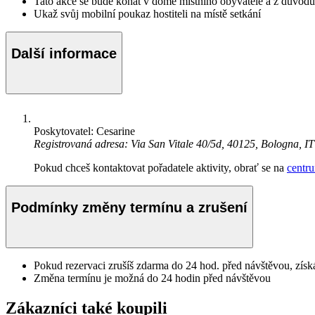
Tato akce se bude konat v domě místního obyvatele a z důvodů 
Ukaž svůj mobilní poukaz hostiteli na místě setkání
Další informace
Poskytovatel: Cesarine
Registrovaná adresa: Via San Vitale 40/5d, 40125, Bologna, IT
Pokud chceš kontaktovat pořadatele aktivity, obrať se na
centr
Podmínky změny termínu a zrušení
Pokud rezervaci zrušíš zdarma do 24 hod. před návštěvou, získ
Změna termínu je možná do 24 hodin před návštěvou
Zákazníci také koupili