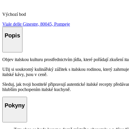
Výchozí bod
Viale delle Ginestre, 80045, Pompeje
Popis
Objev italskou kulturu prostřednictvím jídla, které pořádají zkušení ita
Užij si soukromý kulinářský zážitek s italskou rodinou, který zahrnuj
italské kávy, jsou v ceně.
Sleduj, jak tvoji hostitelé připravují autentické italské recepty před
hlubším pochopením italské kuchyně.
Pokyny