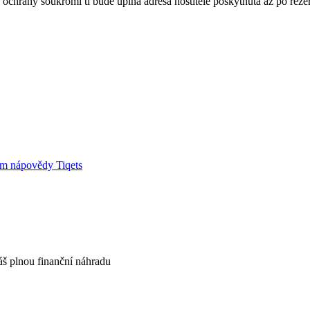
ochrany soukromí ti bude úplná adresa hostitele poskytnuta až po reze
um nápovědy Tiqets
áš plnou finanční náhradu