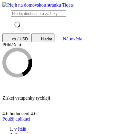
Nápověda
cs / USD
Hledat
Přihlášení
Získej vstupenky rychleji
4.6 hodnocení
4.6
Použij aplikaci
v Itálii