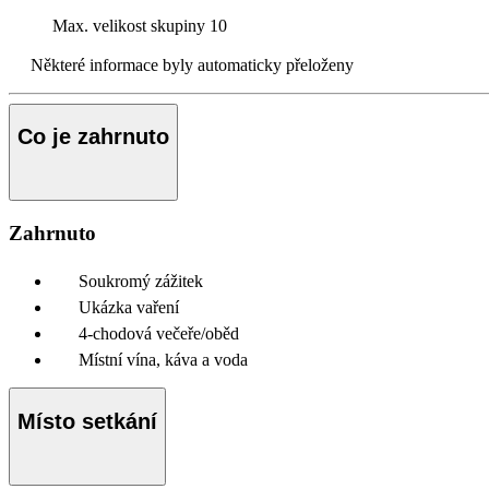
Max. velikost skupiny
10
Některé informace byly automaticky přeloženy
Co je zahrnuto
Zahrnuto
Soukromý zážitek
Ukázka vaření
4-chodová večeře/oběd
Místní vína, káva a voda
Místo setkání