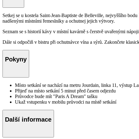
Setkej se u kostela Saint-Jean-Baptiste de Belleville, nejvyššího bo
nadšenými místními řemeslníky a ochutnej jejich výtvory.
Seznam se s historií kávy v místní kavárně s čerstvě uvařenými nápoji
Dále si odpočiň v bistru při ochutnávce vína a sýrů. Zakončete klas
Pokyny
Místo setkání se nachází na metru Jourdain, linka 11, výstup L
Přijeď na místo setkání 5 minut před časem odjezdu
Průvodce bude mít "Paris A Dream" tašku
Ukaž vstupenku v mobilu průvodci na místě setkání
Další informace