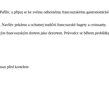
du Paříže, a připoj se ke svému odbornému francouzskému gastronomické
. Navštiv pekárnu a ochutnej tradiční francouzské bagety a croissanty.
ickým francouzským dortem jako dezertem. Průvodce se během prohlídky 
assus před kostelem