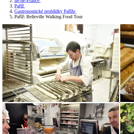
Île-de-France
Paříž
Gastronomické prohlídky Paříže
Paříž: Belleville Walking Food Tour