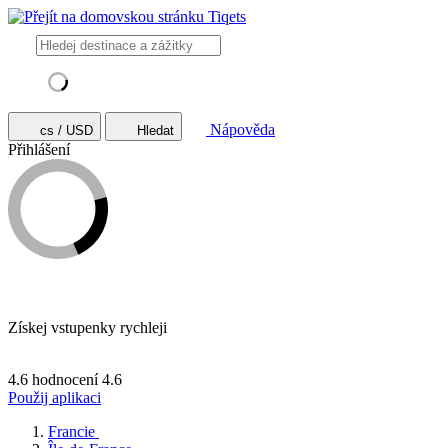
Nápověda
cs / USD
Hledat
Přihlášení
Získej vstupenky rychleji
4.6 hodnocení
4.6
Použij aplikaci
Francie