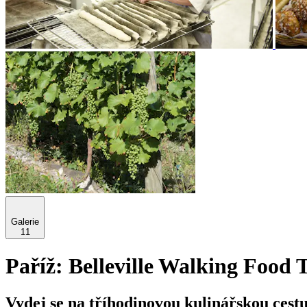
Galerie
11
Paříž: Belleville Walking Food 
Vydej se na tříhodinovou kulinářskou cestu 