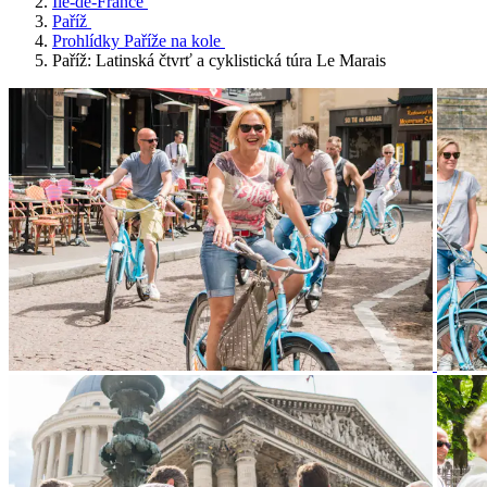
Île-de-France
Paříž
Prohlídky Paříže na kole
Paříž: Latinská čtvrť a cyklistická túra Le Marais