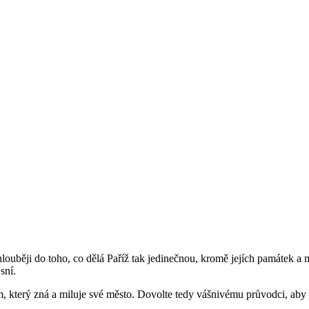
 hlouběji do toho, co dělá Paříž tak jedinečnou, kromě jejích památek a
sní.
ím, který zná a miluje své město. Dovolte tedy vášnivému průvodci, a