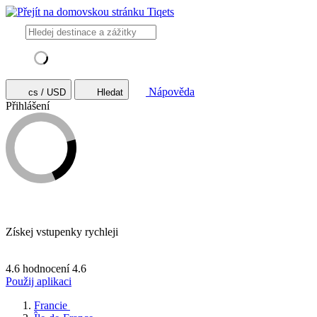
Nápověda
cs / USD
Hledat
Přihlášení
Získej vstupenky rychleji
4.6 hodnocení
4.6
Použij aplikaci
Francie