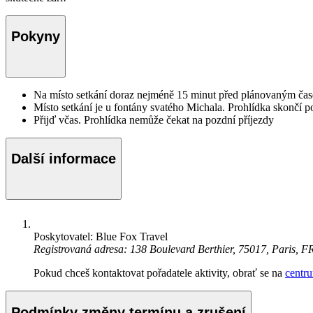
Pokyny
Na místo setkání doraz nejméně 15 minut před plánovaným ča
Místo setkání je u fontány svatého Michala. Prohlídka skončí p
Přijď včas. Prohlídka nemůže čekat na pozdní příjezdy
Další informace
Poskytovatel: Blue Fox Travel
Registrovaná adresa: 138 Boulevard Berthier, 75017, Paris, F
Pokud chceš kontaktovat pořadatele aktivity, obrať se na
centr
Podmínky změny termínu a zrušení