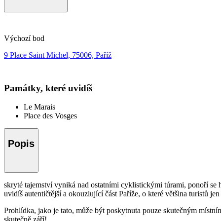
Výchozí bod
9 Place Saint Michel, 75006, Paříž
Památky, které uvidíš
Le Marais
Place des Vosges
Popis
skryté tajemství vyniká nad ostatními cyklistickými túrami, ponoří se
uvidíš autentičtější a okouzlující část Paříže, o které většina turistů jen 
Prohlídka, jako je tato, může být poskytnuta pouze skutečným místn
skutečně září!