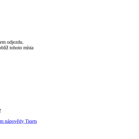
sem odjezdu.
oblíž tohoto místa
R
um nápovědy Tiqets