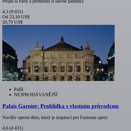
Projdi si Paříž a prohlédni si slavné památky
4,3
(9 651)
Od
23,10 US$
20,79 US$
Paříž
NEJPRODÁVANĚJŠÍ
Palais Garnier: Prohlídka s vlastním průvodcem
Navštiv operní dům, který je inspirací pro Fantoma opery
4,6
(4 431)