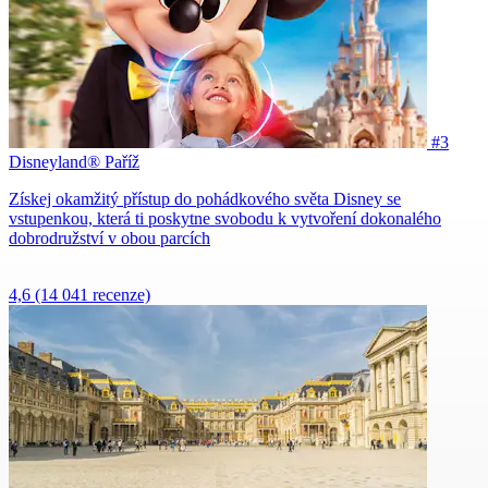
#3
Disneyland® Paříž
Získej okamžitý přístup do pohádkového světa Disney se
vstupenkou, která ti poskytne svobodu k vytvoření dokonalého
dobrodružství v obou parcích
4,6
(14 041 recenze)