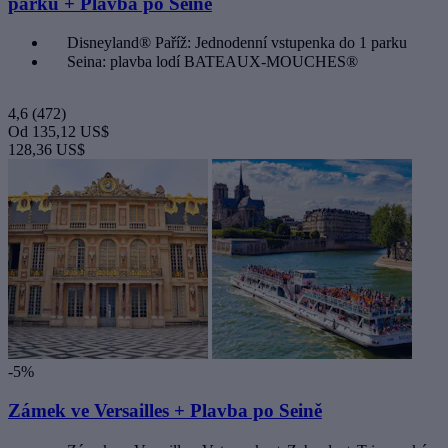
parku + Plavba po Seině
Disneyland® Paříž: Jednodenní vstupenka do 1 parku
Seina: plavba lodí BATEAUX-MOUCHES®
4,6
(472)
Od
135,12 US$
128,36 US$
-5%
Zámek ve Versailles + Plavba po Seině