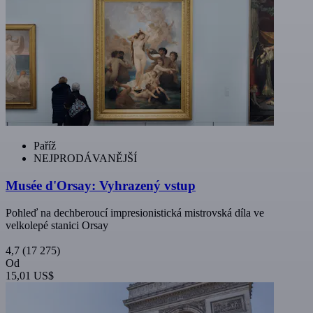
Paříž
NEJPRODÁVANĚJŠÍ
Musée d'Orsay: Vyhrazený vstup
Pohleď na dechberoucí impresionistická mistrovská díla ve
velkolepé stanici Orsay
4,7
(17 275)
Od
15,01 US$