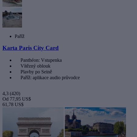
Paříž
Karta Paris City Card
Panthéon: Vstupenka
Vítězný oblouk
Plavby po Seině
Paříž: aplikace audio průvodce
4,3
(420)
Od
77,95 US$
61,78 US$