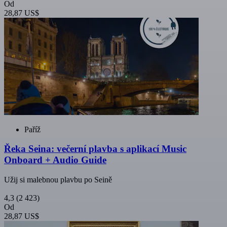
Od
28,87 US$
Paříž
Řeka Seina: večerní plavba s aplikací Music
Onboard + Audio Guide
Užij si malebnou plavbu po Seině
4,3
(2 423)
Od
28,87 US$