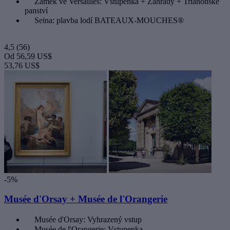
Zámek ve Versailles: Vstupenka + Zahrady + Trianonské
panství
Seina: plavba lodí BATEAUX-MOUCHES®
4,5
(56)
Od
56,59 US$
53,76 US$
-5%
Musée d'Orsay + Musée de l'Orangerie
Musée d'Orsay: Vyhrazený vstup
Musée de l'Orangerie: Vstupenka