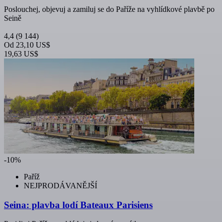
Poslouchej, objevuj a zamiluj se do Paříže na vyhlídkové plavbě po
Seině
4,4
(9 144)
Od
23,10 US$
19,63 US$
-10%
Paříž
NEJPRODÁVANĚJŠÍ
Seina: plavba lodí Bateaux Parisiens