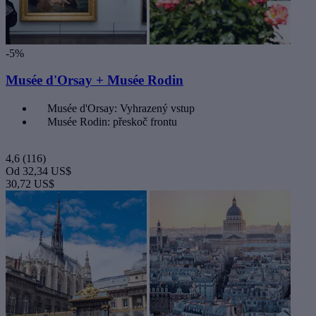
-5%
Musée d'Orsay + Musée Rodin
Musée d'Orsay: Vyhrazený vstup
Musée Rodin: přeskoč frontu
4,6
(116)
Od
32,34 US$
30,72 US$