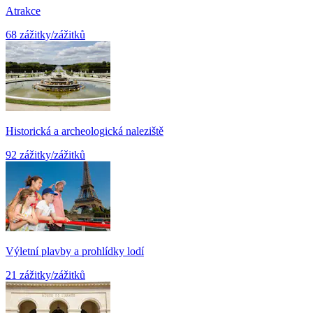
Atrakce
68 zážitky/zážitků
Historická a archeologická naleziště
92 zážitky/zážitků
Výletní plavby a prohlídky lodí
21 zážitky/zážitků