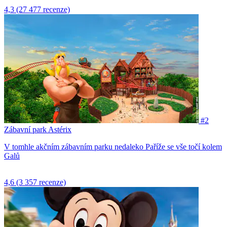
4,3
(27 477 recenze)
#2
Zábavní park Astérix
V tomhle akčním zábavním parku nedaleko Paříže se vše točí kolem
Galů
4,6
(3 357 recenze)