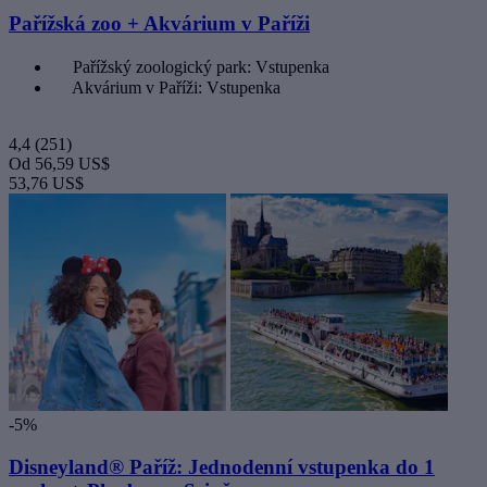
Pařížská zoo + Akvárium v Paříži
Pařížský zoologický park: Vstupenka
Akvárium v Paříži: Vstupenka
4,4
(251)
Od
56,59 US$
53,76 US$
-5%
Disneyland® Paříž: Jednodenní vstupenka do 1