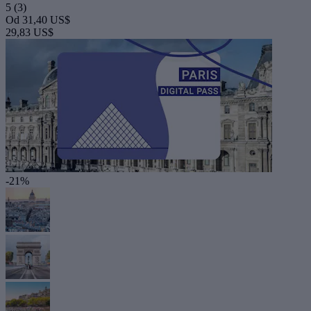
5
(3)
Od
31,40 US$
29,83 US$
-21%