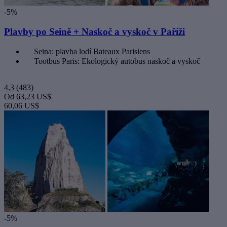
-5%
Plavby po Seině + Naskoč a vyskoč v Paříži
Seina: plavba lodí Bateaux Parisiens
Tootbus Paris: Ekologický autobus naskoč a vyskoč
4,3
(483)
Od
63,23 US$
60,06 US$
-5%