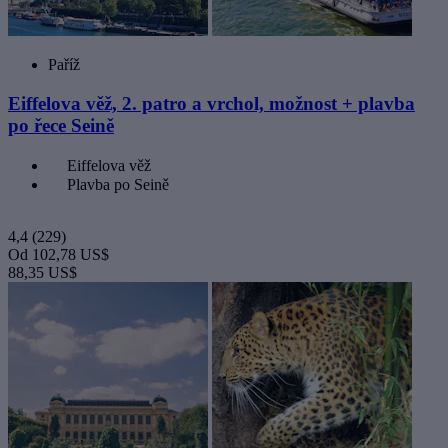
Paříž
Eiffelova věž, 2. patro a vrchol, možnost + plavba
po řece Seině
Eiffelova věž
Plavba po Seině
4,4
(229)
Od
102,78 US$
88,35 US$