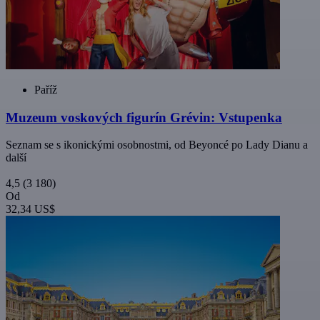
Paříž
Muzeum voskových figurín Grévin: Vstupenka
Seznam se s ikonickými osobnostmi, od Beyoncé po Lady Dianu a
další
4,5
(3 180)
Od
32,34 US$