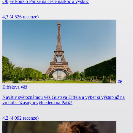
Objev kouzlo Paříže na cestě naskoč a vyskoč
4,3
(4 526 recenze)
#6
Eiffelova věž
Navštiv světoznámou věž Gustava Eiffela a vyber si výstup až na
vrchol s úžasným výhledem na Paříž!
4,2
(4 092 recenze)