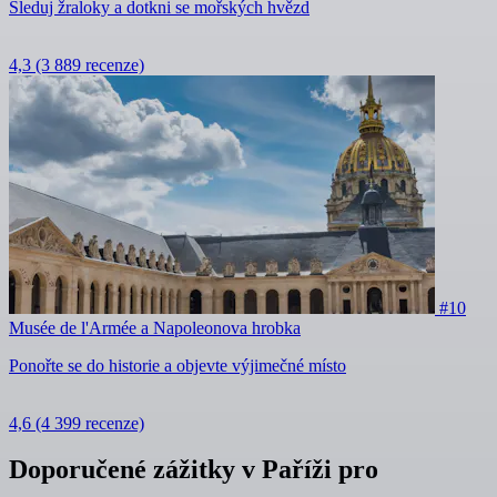
Sleduj žraloky a dotkni se mořských hvězd
4,3
(3 889 recenze)
#10
Musée de l'Armée a Napoleonova hrobka
Ponořte se do historie a objevte výjimečné místo
4,6
(4 399 recenze)
Doporučené zážitky v Paříži pro