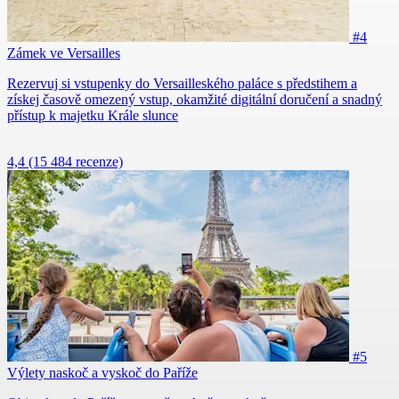
#4
Zámek ve Versailles
Rezervuj si vstupenky do Versailleského paláce s předstihem a
získej časově omezený vstup, okamžité digitální doručení a snadný
přístup k majetku Krále slunce
4,4
(15 484 recenze)
#5
Výlety naskoč a vyskoč do Paříže