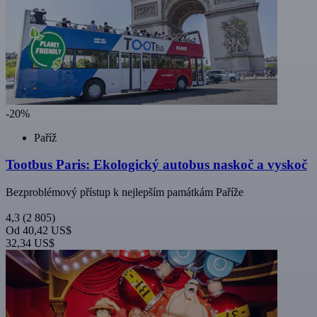
-20%
Paříž
Tootbus Paris: Ekologický autobus naskoč a vyskoč
Bezproblémový přístup k nejlepším památkám Paříže
4,3
(2 805)
Od
40,42 US$
32,34 US$