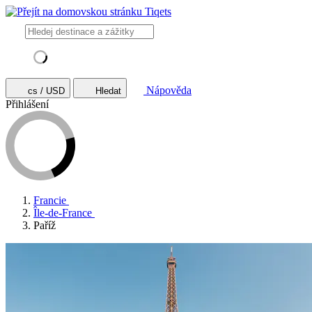
Nápověda
cs / USD
Hledat
Přihlášení
Francie
Île-de-France
Paříž