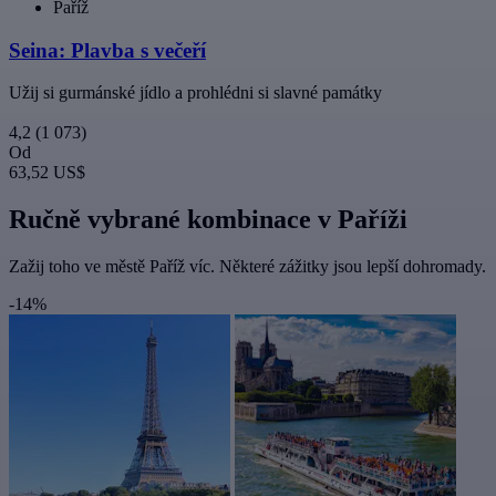
Paříž
Seina: Plavba s večeří
Užij si gurmánské jídlo a prohlédni si slavné památky
4,2
(1 073)
Od
63,52 US$
Ručně vybrané kombinace v Paříži
Zažij toho ve městě Paříž víc. Některé zážitky jsou lepší dohromady.
-14%