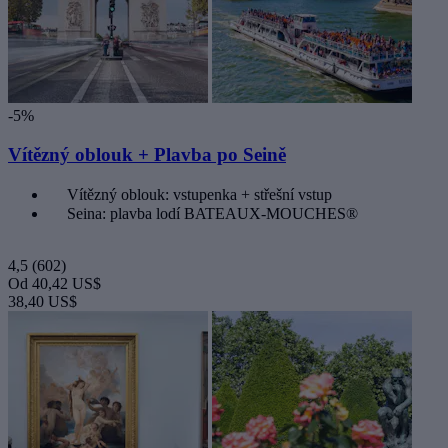
-5%
Vítězný oblouk + Plavba po Seině
Vítězný oblouk: vstupenka + střešní vstup
Seina: plavba lodí BATEAUX-MOUCHES®
4,5
(602)
Od
40,42 US$
38,40 US$