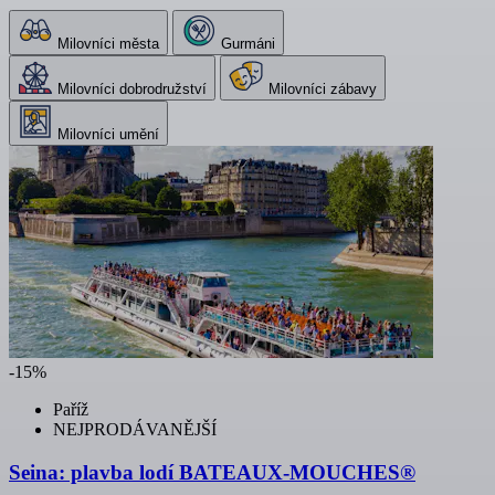
Milovníci města
Gurmáni
Milovníci dobrodružství
Milovníci zábavy
Milovníci umění
-15%
Paříž
NEJPRODÁVANĚJŠÍ
Seina: plavba lodí BATEAUX-MOUCHES®