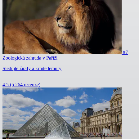
#7
Zoologická zahrada v Paříži
Sledujte žirafy a krmte lemury
4,5
(5 264 recenze)