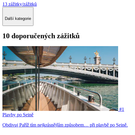
13 zážitky/zážitků
Další kategorie
10 doporučených zážitků
#1
Plavby po Seině
Obdivuj Paříž tím nejkrásnějším způsobem… při plavbě po Seině.