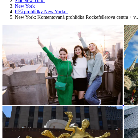
Stát New York
New York
Pěší prohlídky New Yorku
New York: Komentovaná prohlídka Rockefellerova centra + v..