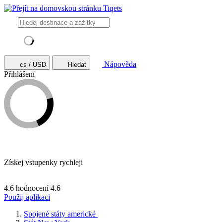
Nápověda
cs / USD
Hledat
Přihlášení
Získej vstupenky rychleji
4.6 hodnocení
4.6
Použij aplikaci
Spojené státy americké