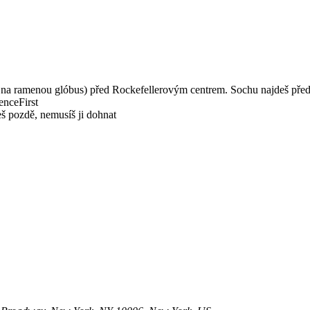
í na ramenou glóbus) před Rockefellerovým centrem. Sochu najdeš př
enceFirst
eš pozdě, nemusíš ji dohnat