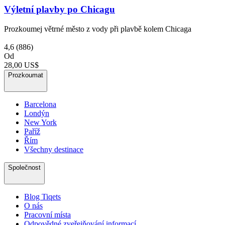
Výletní plavby po Chicagu
Prozkoumej větrné město z vody při plavbě kolem Chicaga
4,6
(886)
Od
28,00 US$
Prozkoumat
Barcelona
Londýn
New York
Paříž
Řím
Všechny destinace
Společnost
Blog Tiqets
O nás
Pracovní místa
Odpovědné zveřejňování informací