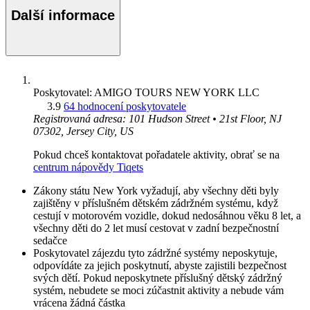
Další informace
Poskytovatel: AMIGO TOURS NEW YORK LLC
3.9
64 hodnocení poskytovatele
Registrovaná adresa: 101 Hudson Street • 21st Floor, NJ
07302, Jersey City, US
Pokud chceš kontaktovat pořadatele aktivity, obrať se na
centrum nápovědy Tiqets
Zákony státu New York vyžadují, aby všechny děti byly
zajištěny v příslušném dětském zádržném systému, když
cestují v motorovém vozidle, dokud nedosáhnou věku 8 let, a
všechny děti do 2 let musí cestovat v zadní bezpečnostní
sedačce
Poskytovatel zájezdu tyto zádržné systémy neposkytuje,
odpovídáte za jejich poskytnutí, abyste zajistili bezpečnost
svých dětí. Pokud neposkytnete příslušný dětský zádržný
systém, nebudete se moci zúčastnit aktivity a nebude vám
vrácena žádná částka