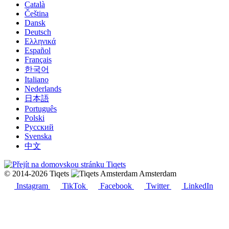
Català
Čeština
Dansk
Deutsch
Ελληνικά
Español
Français
한국어
Italiano
Nederlands
日本語
Português
Polski
Русский
Svenska
中文
© 2014-2026 Tiqets
Amsterdam
Instagram
TikTok
Facebook
Twitter
LinkedIn