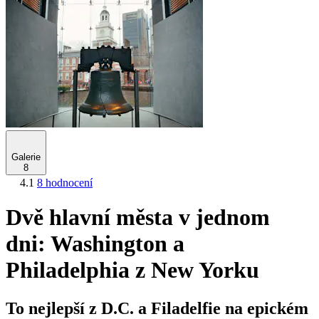
Galerie
8
4.1
8 hodnocení
Dvě hlavní města v jednom
dni: Washington a
Philadelphia z New Yorku
To nejlepší z D.C. a Filadelfie na epickém