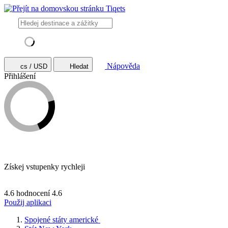
Nápověda
cs / USD
Hledat
Přihlášení
Získej vstupenky rychleji
4.6 hodnocení
4.6
Použij aplikaci
Spojené státy americké