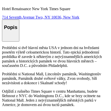
Hotel Renaissance New York Times Square
714 Seventh Avenue Two, NY 10036, New York
Popis
Prohlédni si dvě hlavní města USA v jednom dni na hvězdami
posetém výletě celoamerickou historií. Tato epická jednodenní
prohlídka tě zavede k některým z nejvýznamnějších amerických
památek a historických památek ve dvou hlavních městech –
současném D.C. a původním Philadelphii.
Prohlédni si National Mall, Lincolnův památník, Washingtonův
památník, Památník druhé světové války, Zvon svobody, Síň
nezávislosti a dokonce i Skalnaté schody!
Odjíždí z rušného Times Square v centru Manhattanu, budete
šlehnout z NYC do Washingtonu D.C., kde se brzy ocitnete na
National Mall. Jeden z nejvýznamnějších městských parků v
Americe, je domovem asi dvou tuctů památek.