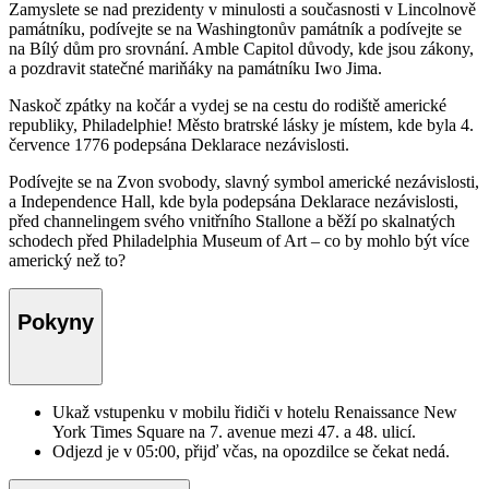
Zamyslete se nad prezidenty v minulosti a současnosti v Lincolnově
památníku, podívejte se na Washingtonův památník a podívejte se
na Bílý dům pro srovnání. Amble Capitol důvody, kde jsou zákony,
a pozdravit statečné mariňáky na památníku Iwo Jima.
Naskoč zpátky na kočár a vydej se na cestu do rodiště americké
republiky, Philadelphie! Město bratrské lásky je místem, kde byla 4.
července 1776 podepsána Deklarace nezávislosti.
Podívejte se na Zvon svobody, slavný symbol americké nezávislosti,
a Independence Hall, kde byla podepsána Deklarace nezávislosti,
před channelingem svého vnitřního Stallone a běží po skalnatých
schodech před Philadelphia Museum of Art – co by mohlo být více
americký než to?
Pokyny
Ukaž vstupenku v mobilu řidiči v hotelu Renaissance New
York Times Square na 7. avenue mezi 47. a 48. ulicí.
Odjezd je v 05:00, přijď včas, na opozdilce se čekat nedá.