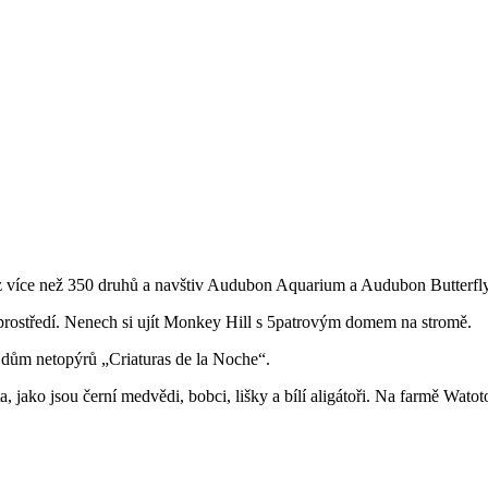
 z více než 350 druhů a navštiv Audubon Aquarium a Audubon Butterfl
 prostředí. Nenech si ujít Monkey Hill s 5patrovým domem na stromě.
a dům netopýrů „Criaturas de la Noche“.
ta, jako jsou černí medvědi, bobci, lišky a bílí aligátoři. Na farmě Wa