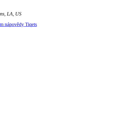
ans, LA, US
um nápovědy Tiqets