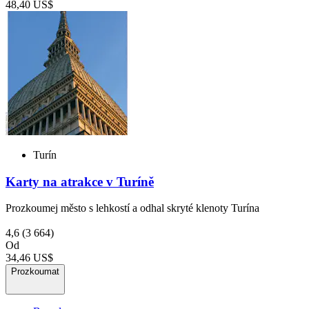
48,40 US$
Turín
Karty na atrakce v Turíně
Prozkoumej město s lehkostí a odhal skryté klenoty Turína
4,6
(3 664)
Od
34,46 US$
Prozkoumat