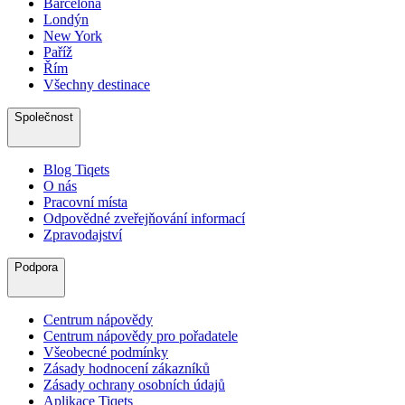
Barcelona
Londýn
New York
Paříž
Řím
Všechny destinace
Společnost
Blog Tiqets
O nás
Pracovní místa
Odpovědné zveřejňování informací
Zpravodajství
Podpora
Centrum nápovědy
Centrum nápovědy pro pořadatele
Všeobecné podmínky
Zásady hodnocení zákazníků
Zásady ochrany osobních údajů
Aplikace Tiqets