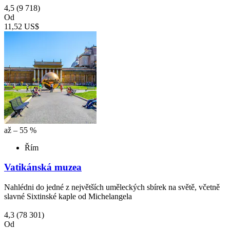
4,5
(9 718)
Od
11,52 US$
až – 55 %
Řím
Vatikánská muzea
Nahlédni do jedné z největších uměleckých sbírek na světě, včetně
slavné Sixtinské kaple od Michelangela
4,3
(78 301)
Od