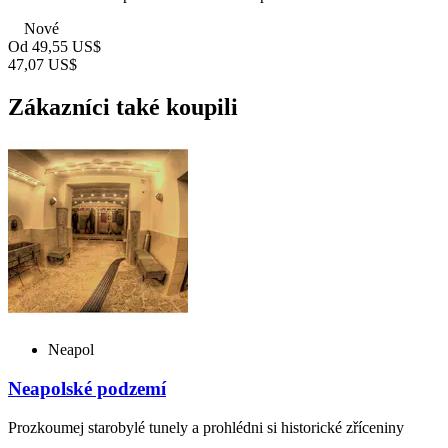
Nové
Od
49,55 US$
47,07 US$
Zákazníci také koupili
Neapol
Neapolské podzemí
Prozkoumej starobylé tunely a prohlédni si historické zříceniny