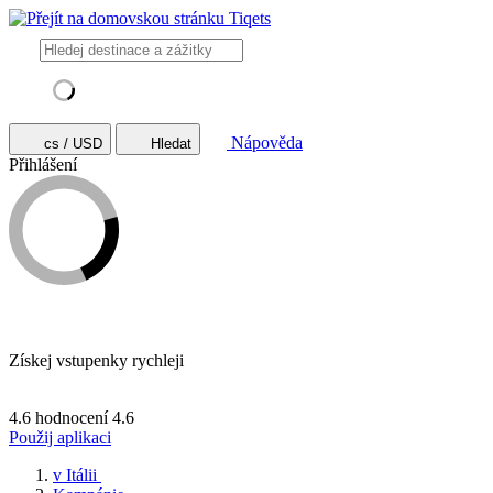
Nápověda
cs / USD
Hledat
Přihlášení
Získej vstupenky rychleji
4.6 hodnocení
4.6
Použij aplikaci
v Itálii