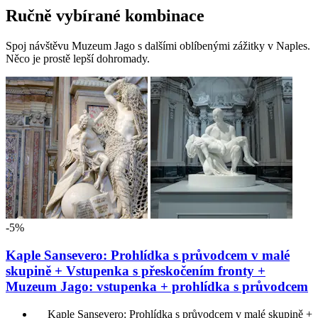
Ručně vybírané kombinace
Spoj návštěvu Muzeum Jago s dalšími oblíbenými zážitky v Naples.
Něco je prostě lepší dohromady.
-5%
Kaple Sansevero: Prohlídka s průvodcem v malé
skupině + Vstupenka s přeskočením fronty +
Muzeum Jago: vstupenka + prohlídka s průvodcem
Kaple Sansevero: Prohlídka s průvodcem v malé skupině +