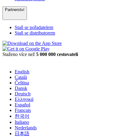
Partnerství
Staň se pořadatelem
Staň se distributorem
Staženo více než
5 000 000 cestovateli
English
Català
Čeština
Dansk
Deutsch
Ελληνικά
Español
Français
한국어
Italiano
Nederlands
日本語