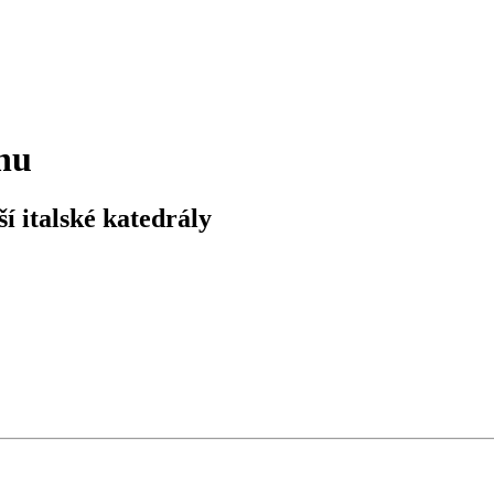
hu
í italské katedrály