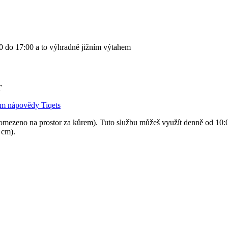
00 do 17:00 a to výhradně jižním výtahem
T
um nápovědy Tiqets
í (omezeno na prostor za kůrem). Tuto službu můžeš využít denně od 10
 cm).