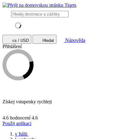
Nápověda
cs / USD
Hledat
Přihlášení
Získej vstupenky rychleji
4.6 hodnocení
4.6
Použij aplikaci
v Itálii