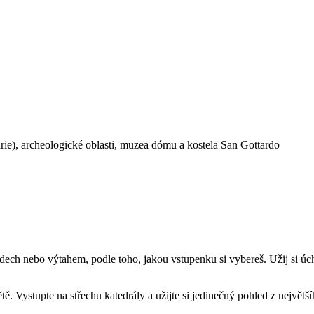
e), archeologické oblasti, muzea dómu a kostela San Gottardo
odech nebo výtahem, podle toho, jakou vstupenku si vybereš. Užij si úch
 Vystupte na střechu katedrály a užijte si jedinečný pohled z největšího