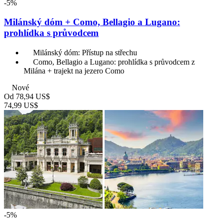
-5%
Milánský dóm + Como, Bellagio a Lugano:
prohlídka s průvodcem
Milánský dóm: Přístup na střechu
Como, Bellagio a Lugano: prohlídka s průvodcem z
Milána + trajekt na jezero Como
Nové
Od
78,94 US$
74,99 US$
-5%