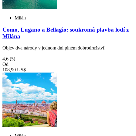
Milán
Como, Lugano a Bellagio: soukromá plavba lodí z
Milána
Objev dva národy v jednom dni plném dobrodružství!
4,6
(5)
Od
108,90 US$
Milán