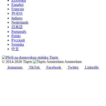
Ελληνικά
Español
Français
한국어
Italiano
Nederlands
日本語
Português
Polski
Русский
Svenska
中文
© 2014-2026 Tiqets
Amsterdam
Instagram
TikTok
Facebook
Twitter
LinkedIn