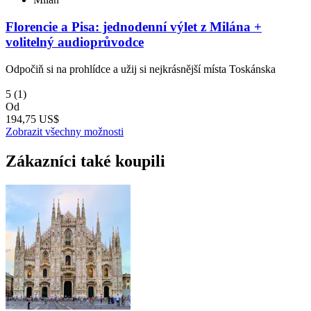
Florencie a Pisa: jednodenní výlet z Milána +
volitelný audioprůvodce
Odpočiň si na prohlídce a užij si nejkrásnější místa Toskánska
5
(1)
Od
194,75 US$
Zobrazit všechny možnosti
Zákazníci také koupili