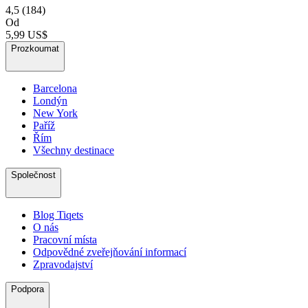
4,5
(184)
Od
5,99 US$
Prozkoumat
Barcelona
Londýn
New York
Paříž
Řím
Všechny destinace
Společnost
Blog Tiqets
O nás
Pracovní místa
Odpovědné zveřejňování informací
Zpravodajství
Podpora