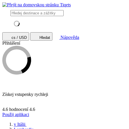
Nápověda
cs / USD
Hledat
Přihlášení
Získej vstupenky rychleji
4.6 hodnocení
4.6
Použij aplikaci
v Itálii