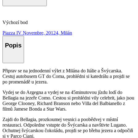
Výchozí bod
Piazza IV Novembre, 20124, Milán
Popis
Připrav se na jednodenní výlet z Milána do Itálie a Švýcarska.
Cestuj autobusem GT do Coma, prohlédni si katedrálu a projdi se
po promenádě u jezera.
Vydej se do Argegna a vydej se na 45minutovou jízdu lodí do
Bellagia na jezeře Como. Cestou si prohlédni vily celebrit, jako jsou
George Clooney, Richard Branson nebo Villa del Balbianello z
filmů Jamese Bonda a Star Wars.
Zajdi do Bellagia, prozkoumej vesnici a poobědvej v místní
restauraci. Odpoledne vstupte do Švýcarska a navštivte Lugano.
Ochutnej švýcarskou čokoládu, projdi se po břehu jezera a odpočiň
si v Parco Ciani.