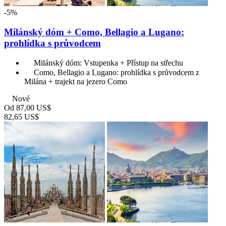
-5%
Milánský dóm + Como, Bellagio a Lugano:
prohlídka s průvodcem
Milánský dóm: Vstupenka + Přístup na střechu
Como, Bellagio a Lugano: prohlídka s průvodcem z
Milána + trajekt na jezero Como
Nové
Od
87,00 US$
82,65 US$