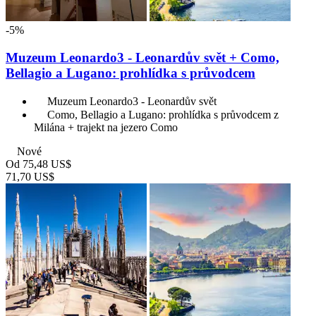
-5%
Muzeum Leonardo3 - Leonardův svět + Como,
Bellagio a Lugano: prohlídka s průvodcem
Muzeum Leonardo3 - Leonardův svět
Como, Bellagio a Lugano: prohlídka s průvodcem z
Milána + trajekt na jezero Como
Nové
Od
75,48 US$
71,70 US$