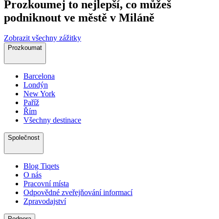
Prozkoumej to nejlepší, co můžeš
podniknout ve městě v Miláně
Zobrazit všechny zážitky
Prozkoumat
Barcelona
Londýn
New York
Paříž
Řím
Všechny destinace
Společnost
Blog Tiqets
O nás
Pracovní místa
Odpovědné zveřejňování informací
Zpravodajství
Podpora