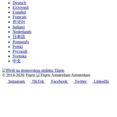
Deutsch
Ελληνικά
Español
Français
한국어
Italiano
Nederlands
日本語
Português
Polski
Русский
Svenska
中文
© 2014-2026 Tiqets
Amsterdam
Instagram
TikTok
Facebook
Twitter
LinkedIn