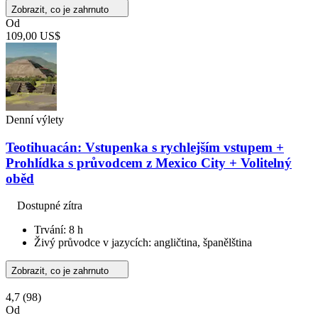
Zobrazit, co je zahrnuto
Od
109,00 US$
Denní výlety
Teotihuacán: Vstupenka s rychlejším vstupem +
Prohlídka s průvodcem z Mexico City + Volitelný
oběd
Dostupné zítra
Trvání: 8 h
Živý průvodce v jazycích: angličtina, španělština
Zobrazit, co je zahrnuto
4,7
(98)
Od