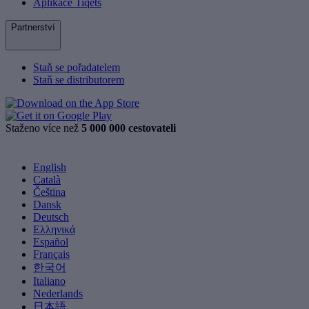
Aplikace Tiqets
Partnerství
Staň se pořadatelem
Staň se distributorem
Staženo více než
5 000 000 cestovateli
English
Català
Čeština
Dansk
Deutsch
Ελληνικά
Español
Français
한국어
Italiano
Nederlands
日本語