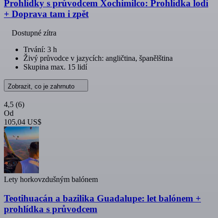
Prohlídky s průvodcem Xochimilco: Prohlídka lodí
+ Doprava tam i zpět
Dostupné zítra
Trvání: 3 h
Živý průvodce v jazycích: angličtina, španělština
Skupina max. 15 lidí
Zobrazit, co je zahrnuto
4,5
(6)
Od
105,04 US$
Lety horkovzdušným balónem
Teotihuacán a bazilika Guadalupe: let balónem +
prohlídka s průvodcem