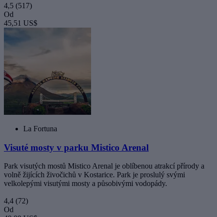
4,5
(517)
Od
45,51 US$
La Fortuna
Visuté mosty v parku Mistico Arenal
Park visutých mostů Mistico Arenal je oblíbenou atrakcí přírody a
volně žijících živočichů v Kostarice. Park je proslulý svými
velkolepými visutými mosty a působivými vodopády.
4,4
(72)
Od