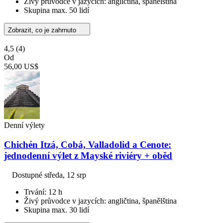
Živý průvodce v jazycích: angličtina, španělština
Skupina max. 50 lidí
Zobrazit, co je zahrnuto
4,5
(4)
Od
56,00 US$
Denní výlety
Chichén Itzá, Cobá, Valladolid a Cenote:
jednodenní výlet z Mayské riviéry + oběd
Dostupné
středa, 12 srp
Trvání: 12 h
Živý průvodce v jazycích: angličtina, španělština
Skupina max. 30 lidí