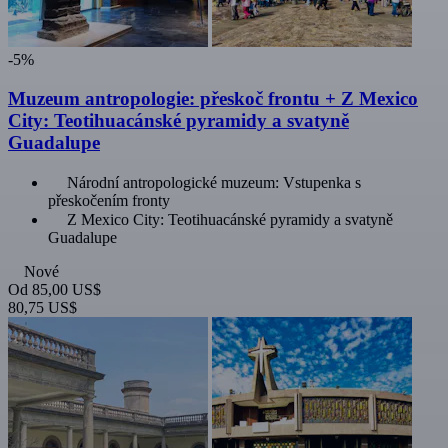
-5%
Muzeum antropologie: přeskoč frontu + Z Mexico
City: Teotihuacánské pyramidy a svatyně
Guadalupe
Národní antropologické muzeum: Vstupenka s
přeskočením fronty
Z Mexico City: Teotihuacánské pyramidy a svatyně
Guadalupe
Nové
Od
85,00 US$
80,75 US$