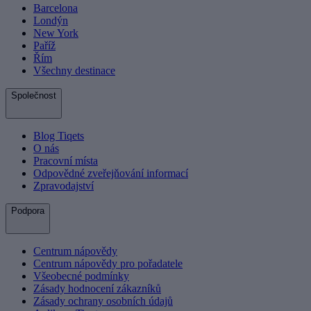
Barcelona
Londýn
New York
Paříž
Řím
Všechny destinace
Společnost
Blog Tiqets
O nás
Pracovní místa
Odpovědné zveřejňování informací
Zpravodajství
Podpora
Centrum nápovědy
Centrum nápovědy pro pořadatele
Všeobecné podmínky
Zásady hodnocení zákazníků
Zásady ochrany osobních údajů