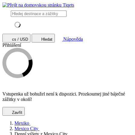
Nápověda
cs / USD
Hledat
Přihlášení
Vstupenka už bohužel není k dispozici. Prozkoumej jiné báječné
zážitky v okolí!
Zavřít
Mexiko
Mexico City
Denní výlety z Mexico City