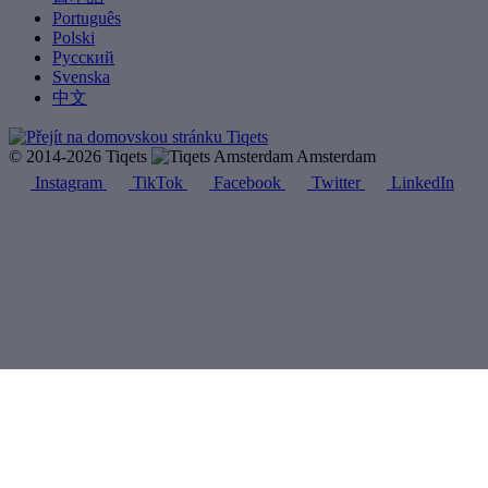
Português
Polski
Русский
Svenska
中文
© 2014-2026 Tiqets
Amsterdam
Instagram
TikTok
Facebook
Twitter
LinkedIn