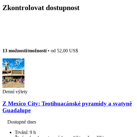
Zkontrolovat dostupnost
13 možnosti/možností
• od
52,00 US$
Denní výlety
Z Mexico City: Teotihuacánské pyramidy a svatyně
Guadalupe
Dostupné dnes
Trvání: 9 h