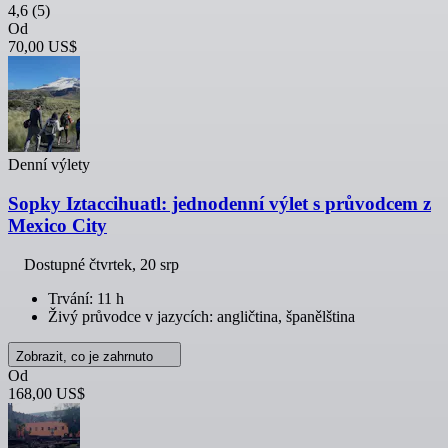
4,6
(5)
Od
70,00 US$
Denní výlety
Sopky Iztaccihuatl: jednodenní výlet s průvodcem z
Mexico City
Dostupné
čtvrtek, 20 srp
Trvání: 11 h
Živý průvodce v jazycích: angličtina, španělština
Zobrazit, co je zahrnuto
Od
168,00 US$