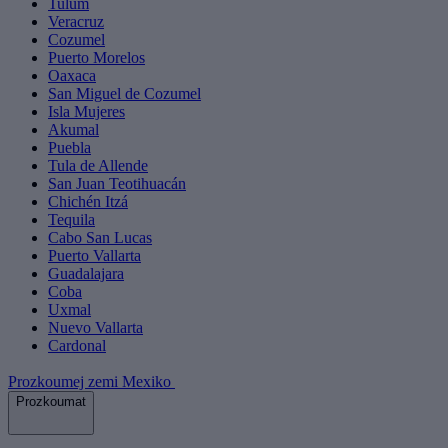
Tulum
Veracruz
Cozumel
Puerto Morelos
Oaxaca
San Miguel de Cozumel
Isla Mujeres
Akumal
Puebla
Tula de Allende
San Juan Teotihuacán
Chichén Itzá
Tequila
Cabo San Lucas
Puerto Vallarta
Guadalajara
Coba
Uxmal
Nuevo Vallarta
Cardonal
Prozkoumej zemi Mexiko
Prozkoumat