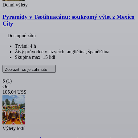
Denní výlety
Pyramidy v Teotihuacánu: soukromý výlet z Mexico
City
Dostupné zítra
Trvání: 4 h
Živý průvodce v jazycích: angličtina, španělština
Skupina max. 15 lidí
Zobrazit, co je zahrnuto
5
(1)
Od
105,04 US$
Výlety lodí