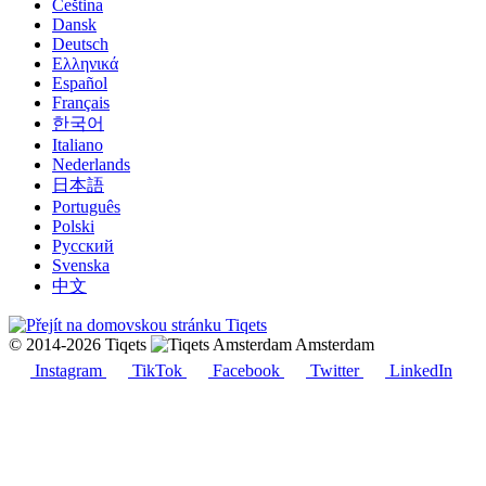
Čeština
Dansk
Deutsch
Ελληνικά
Español
Français
한국어
Italiano
Nederlands
日本語
Português
Polski
Русский
Svenska
中文
© 2014-2026 Tiqets
Amsterdam
Instagram
TikTok
Facebook
Twitter
LinkedIn