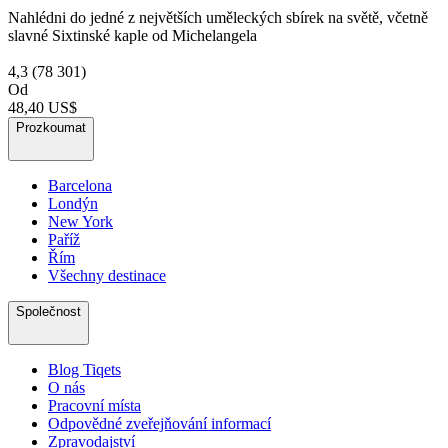
Nahlédni do jedné z největších uměleckých sbírek na světě, včetně
slavné Sixtinské kaple od Michelangela
4,3
(78 301)
Od
48,40 US$
Prozkoumat
Barcelona
Londýn
New York
Paříž
Řím
Všechny destinace
Společnost
Blog Tiqets
O nás
Pracovní místa
Odpovědné zveřejňování informací
Zpravodajství