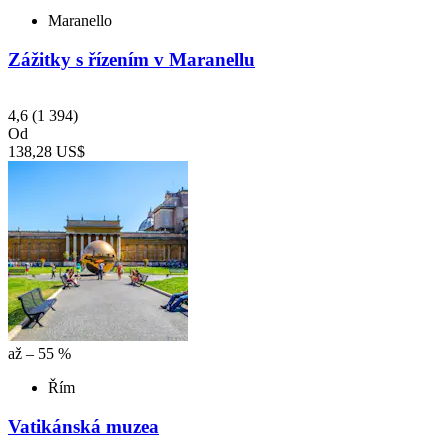
Maranello
Zážitky s řízením v Maranellu
4,6
(1 394)
Od
138,28 US$
až – 55 %
Řím
Vatikánská muzea