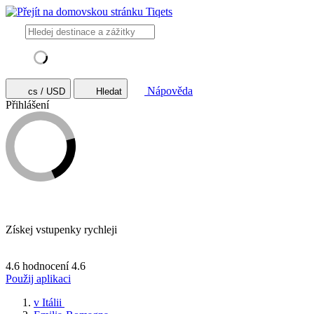
Nápověda
cs / USD
Hledat
Přihlášení
Získej vstupenky rychleji
4.6 hodnocení
4.6
Použij aplikaci
v Itálii