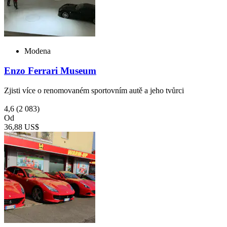
Modena
Enzo Ferrari Museum
Zjisti více o renomovaném sportovním autě a jeho tvůrci
4,6
(2 083)
Od
36,88 US$