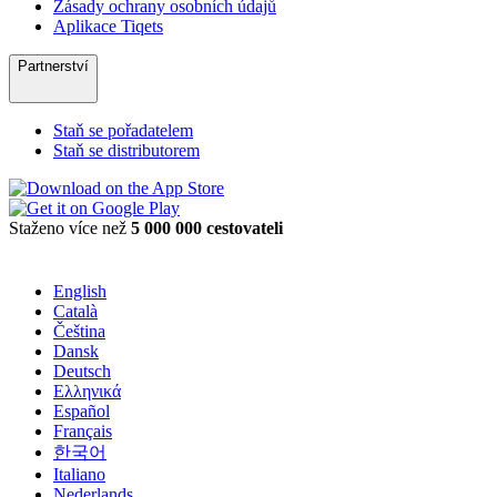
Zásady ochrany osobních údajů
Aplikace Tiqets
Partnerství
Staň se pořadatelem
Staň se distributorem
Staženo více než
5 000 000 cestovateli
English
Català
Čeština
Dansk
Deutsch
Ελληνικά
Español
Français
한국어
Italiano
Nederlands