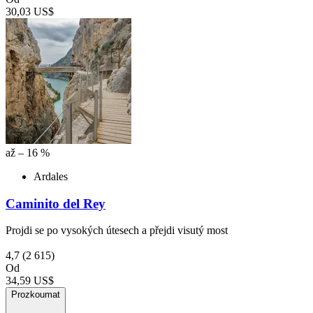
30,03 US$
až – 16 %
Ardales
Caminito del Rey
Projdi se po vysokých útesech a přejdi visutý most
4,7
(2 615)
Od
34,59 US$
Prozkoumat