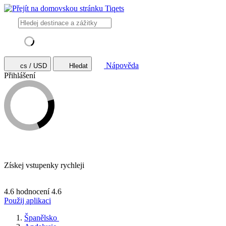
Nápověda
cs / USD
Hledat
Přihlášení
Získej vstupenky rychleji
4.6 hodnocení
4.6
Použij aplikaci
Španělsko