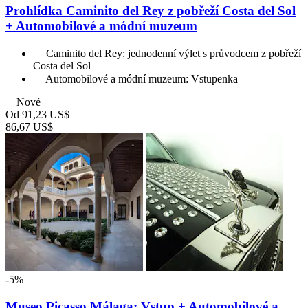
Prohlídka Caminito del Rey z pobřeží Costa del Sol
+ Automobilové a módní muzeum
Caminito del Rey: jednodenní výlet s průvodcem z pobřeží
Costa del Sol
Automobilové a módní muzeum: Vstupenka
Nové
Od
91,23 US$
86,67 US$
-5%
Museo Picasso Málaga: Vstup + Automobilové a