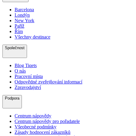
Barcelona
Londýn
New York
Paříž
Řím
Všechny destinace
Společnost
Blog Tiqets
O nás
Pracovní místa
Odpovědné zveřejňování informací
Zpravodajství
Podpora
Centrum nápovědy
Centrum nápovědy pro pořadatele
Všeobecné podmínky
Zásady hodnocení zákazníků