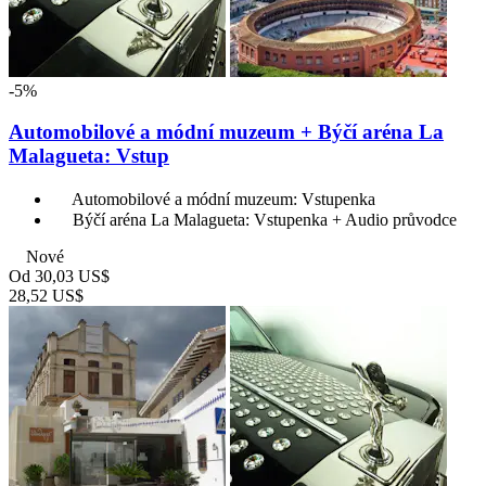
-5%
Automobilové a módní muzeum + Býčí aréna La
Malagueta: Vstup
Automobilové a módní muzeum: Vstupenka
Býčí aréna La Malagueta: Vstupenka + Audio průvodce
Nové
Od
30,03 US$
28,52 US$