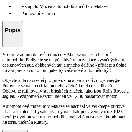
Vstup do Muzea automobilů a módy v Malaze
Parkování zdarma
Popis
Vroom v automobilovém muzeu v Malaze na cestu historií
automobilů. Podívejte se na působivé reprezentace vysněných aut,
designových aut, oblíbených aut a mnoho dalšího - přijdete s úplně
novou představou o tom, jaké by vaše nové auto mělo být!
Objevte auta navržená pro provoz na alternativní zdroje energie.
Podívejte se na americké modely, včetně kolekce Cadillaců.
Obdivujte rafinovaný styl britských značek, jako jsou Rolls Royce a
Jaguar. Nezapomeň každou neděli ve 12:30 nastartovat motor.
Automobilové muzeum v Malaze se nachází ve velkolepé budově
"La Tabacalera", bývalé továrny na tabák postavené v roce 1923,
která je nyní muzeem automobilů, a nabízí fantastickou kombinaci
historie, umění a kultury.