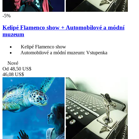
-5%
Kelipé Flamenco show + Automobilové a módní
muzeum
Kelipé Flamenco show
Automobilové a módní muzeum: Vstupenka
Nové
Od
48,50 US$
46,08 US$