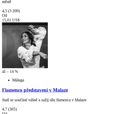
městě
4,5
(3 209)
Od
15,01 US$
až – 14 %
Málaga
Flamenco představení v Malaze
Staň se součástí vášně a zažij sílu flamenca v Malaze
4,7
(365)
Od