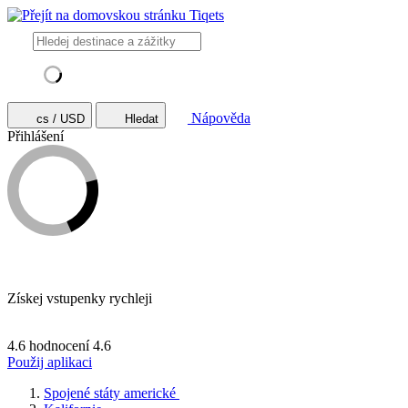
Nápověda
cs / USD
Hledat
Přihlášení
Získej vstupenky rychleji
4.6 hodnocení
4.6
Použij aplikaci
Spojené státy americké