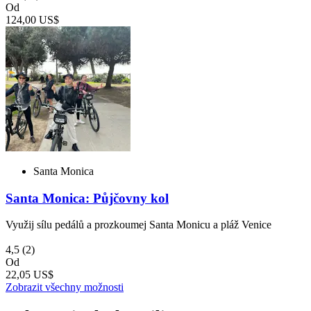
Od
124,00 US$
Santa Monica
Santa Monica: Půjčovny kol
Využij sílu pedálů a prozkoumej Santa Monicu a pláž Venice
4,5
(2)
Od
22,05 US$
Zobrazit všechny možnosti