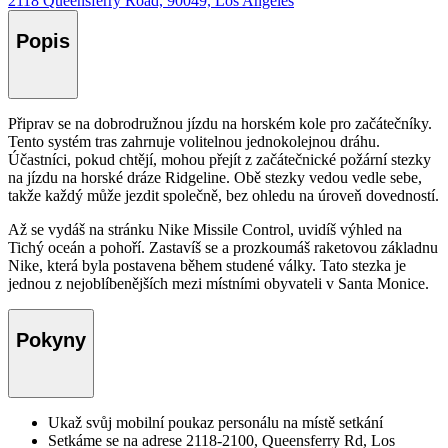
2118 Queensferry Road, 90049, Los Angeles
Popis
Připrav se na dobrodružnou jízdu na horském kole pro začátečníky.
Tento systém tras zahrnuje volitelnou jednokolejnou dráhu.
Účastníci, pokud chtějí, mohou přejít z začátečnické požární stezky
na jízdu na horské dráze Ridgeline. Obě stezky vedou vedle sebe,
takže každý může jezdit společně, bez ohledu na úroveň dovedností.
Až se vydáš na stránku Nike Missile Control, uvidíš výhled na
Tichý oceán a pohoří. Zastavíš se a prozkoumáš raketovou základnu
Nike, která byla postavena během studené války. Tato stezka je
jednou z nejoblíbenějších mezi místními obyvateli v Santa Monice.
Pokyny
Ukaž svůj mobilní poukaz personálu na místě setkání
Setkáme se na adrese 2118-2100, Queensferry Rd, Los