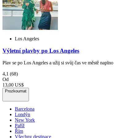
Los Angeles
Výletní plavby po Los Angeles
Plav se po Los Angeles a užij si svůj čas ve městě naplno
4,1
(68)
Od
13,00 US$
Prozkoumat
Barcelona
Londýn
New York
Paříž
Řím
Všechny destinace