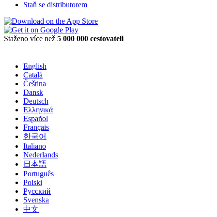
Staň se distributorem
Staženo více než
5 000 000 cestovateli
English
Català
Čeština
Dansk
Deutsch
Ελληνικά
Español
Français
한국어
Italiano
Nederlands
日本語
Português
Polski
Русский
Svenska
中文