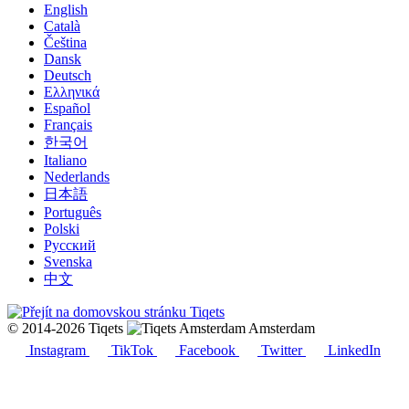
English
Català
Čeština
Dansk
Deutsch
Ελληνικά
Español
Français
한국어
Italiano
Nederlands
日本語
Português
Polski
Русский
Svenska
中文
© 2014-2026 Tiqets
Amsterdam
Instagram
TikTok
Facebook
Twitter
LinkedIn