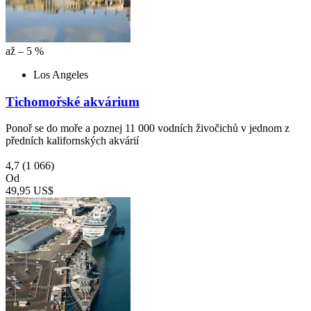
až – 5 %
Los Angeles
Tichomořské akvárium
Ponoř se do moře a poznej 11 000 vodních živočichů v jednom z
předních kalifornských akvárií
4,7
(1 066)
Od
49,95 US$