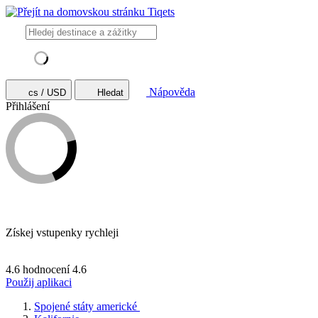
Nápověda
cs / USD
Hledat
Přihlášení
Získej vstupenky rychleji
4.6 hodnocení
4.6
Použij aplikaci
Spojené státy americké