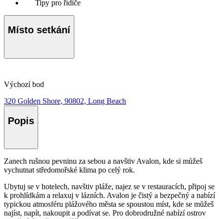
Tipy pro řidiče
Místo setkání
Výchozí bod
320 Golden Shore, 90802, Long Beach
Popis
Zanech rušnou pevninu za sebou a navštiv Avalon, kde si můžeš
vychutnat středomořské klima po celý rok.
Ubytuj se v hotelech, navštiv pláže, najez se v restauracích, připoj se
k prohlídkám a relaxuj v lázních. Avalon je čistý a bezpečný a nabízí
typickou atmosféru plážového města se spoustou míst, kde se můžeš
najíst, napít, nakoupit a podívat se. Pro dobrodružné nabízí ostrov