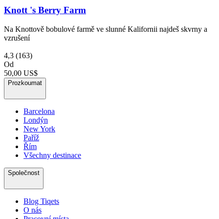
Knott 's Berry Farm
Na Knottově bobulové farmě ve slunné Kalifornii najdeš skvrny a
vzrušení
4,3
(163)
Od
50,00 US$
Prozkoumat
Barcelona
Londýn
New York
Paříž
Řím
Všechny destinace
Společnost
Blog Tiqets
O nás
Pracovní místa