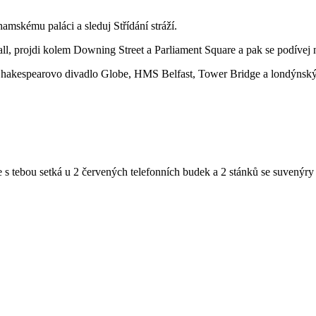
mskému paláci a sleduj Střídání stráží.
ll, projdi kolem Downing Street a Parliament Square a pak se podívej
i Shakespearovo divadlo Globe, HMS Belfast, Tower Bridge a londýnsk
 tebou setká u 2 červených telefonních budek a 2 stánků se suvenýry p