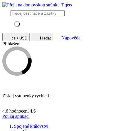
Nápověda
cs / USD
Hledat
Přihlášení
Získej vstupenky rychleji
4.6 hodnocení
4.6
Použij aplikaci
Spojené království