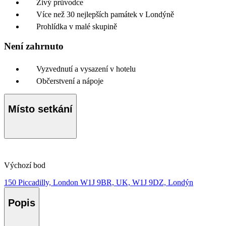
Živý průvodce
Více než 30 nejlepších památek v Londýně
Prohlídka v malé skupině
Není zahrnuto
Vyzvednutí a vysazení v hotelu
Občerstvení a nápoje
Místo setkání
Výchozí bod
150 Piccadilly, London W1J 9BR, UK, W1J 9DZ, Londýn
Popis