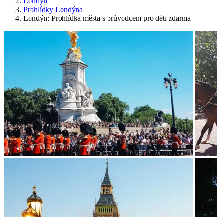
Londýn
Prohlídky Londýna
Londýn: Prohlídka města s průvodcem pro děti zdarma