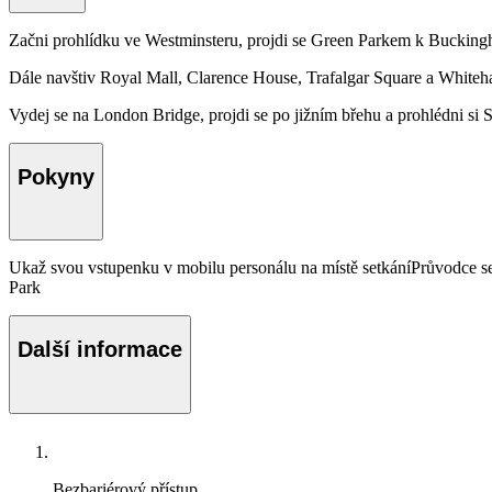
Začni prohlídku ve Westminsteru, projdi se Green Parkem k Buckingha
Dále navštiv Royal Mall, Clarence House, Trafalgar Square a Whiteha
Vydej se na London Bridge, projdi se po jižním břehu a prohlédni s
Pokyny
Ukaž svou vstupenku v mobilu personálu na místě setkáníPrůvodce se s
Park
Další informace
Bezbariérový přístup