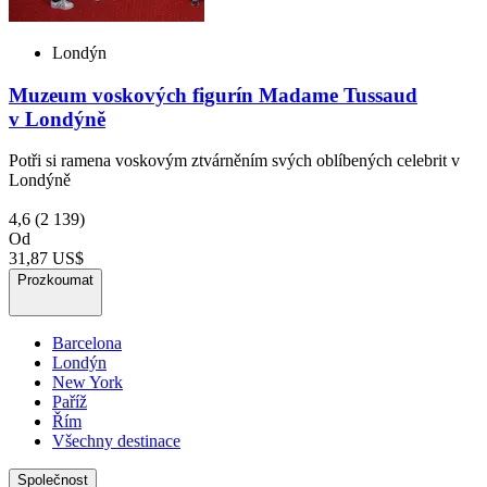
Londýn
Muzeum voskových figurín Madame Tussaud
v Londýně
Potři si ramena voskovým ztvárněním svých oblíbených celebrit v
Londýně
4,6
(2 139)
Od
31,87 US$
Prozkoumat
Barcelona
Londýn
New York
Paříž
Řím
Všechny destinace
Společnost