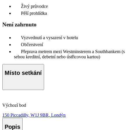
Živý průvodce
Pěší prohlídka
Není zahrnuto
Vyzvednutí a vysazení v hotelu
Občerstvení
Přeprava metrem mezi Westminsterem a Southbankem (s
sebou kreditní, debetní nebo ústřicovou kartou)
Místo setkání
Výchozí bod
150 Piccadilly, W1J 9BR, Londýn
Popis