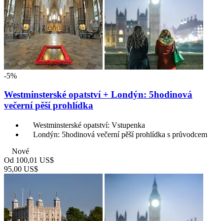
-5%
Westminsterské opatství + Londýn: 5hodinová
večerní pěší prohlídka
Westminsterské opatství: Vstupenka
Londýn: 5hodinová večerní pěší prohlídka s průvodcem
Nové
Od
100,01 US$
95,00 US$