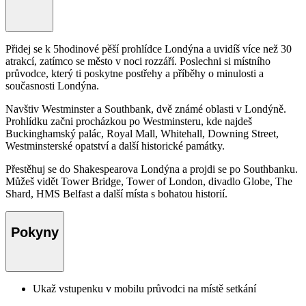
Přidej se k 5hodinové pěší prohlídce Londýna a uvidíš více než 30
atrakcí, zatímco se město v noci rozzáří. Poslechni si místního
průvodce, který ti poskytne postřehy a příběhy o minulosti a
současnosti Londýna.
Navštiv Westminster a Southbank, dvě známé oblasti v Londýně.
Prohlídku začni procházkou po Westminsteru, kde najdeš
Buckinghamský palác, Royal Mall, Whitehall, Downing Street,
Westminsterské opatství a další historické památky.
Přestěhuj se do Shakespearova Londýna a projdi se po Southbanku.
Můžeš vidět Tower Bridge, Tower of London, divadlo Globe, The
Shard, HMS Belfast a další místa s bohatou historií.
Pokyny
Ukaž vstupenku v mobilu průvodci na místě setkání