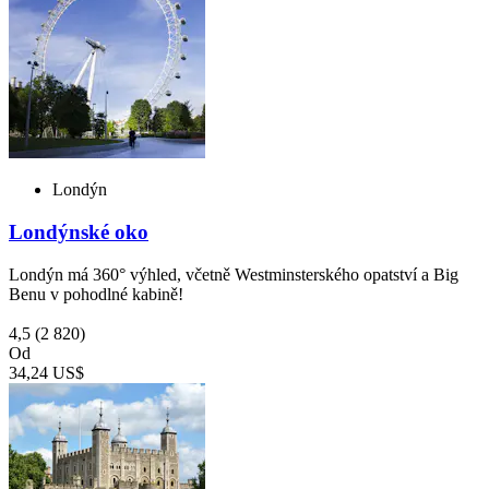
Londýn
Londýnské oko
Londýn má 360° výhled, včetně Westminsterského opatství a Big
Benu v pohodlné kabině!
4,5
(2 820)
Od
34,24 US$