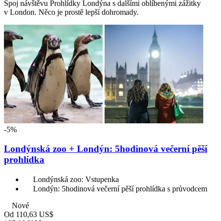
Spoj návštěvu Prohlídky Londýna s dalšími oblíbenými zážitky
v London. Něco je prostě lepší dohromady.
-5%
Londýnská zoo + Londýn: 5hodinová večerní pěší
prohlídka
Londýnská zoo: Vstupenka
Londýn: 5hodinová večerní pěší prohlídka s průvodcem
Nové
Od
110,63 US$