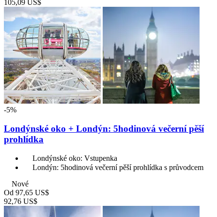
105,09 US$
-5%
Londýnské oko + Londýn: 5hodinová večerní pěší
prohlídka
Londýnské oko: Vstupenka
Londýn: 5hodinová večerní pěší prohlídka s průvodcem
Nové
Od
97,65 US$
92,76 US$