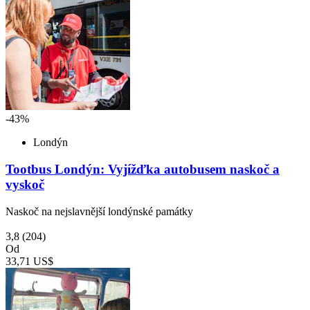
-43%
Londýn
Tootbus Londýn: Vyjížďka autobusem naskoč a
vyskoč
Naskoč na nejslavnější londýnské památky
3,8
(204)
Od
33,71 US$