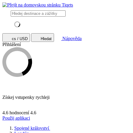
Nápověda
cs / USD
Hledat
Přihlášení
Získej vstupenky rychleji
4.6 hodnocení
4.6
Použij aplikaci
Spojené království