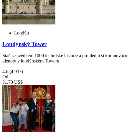
Londýn
Londýnský Tower
Staň se svědkem 1000 let britské historie a prohlédni si korunovační
klenoty v londýnském Toweru
4,6
(4 937)
Od
31,70 US$