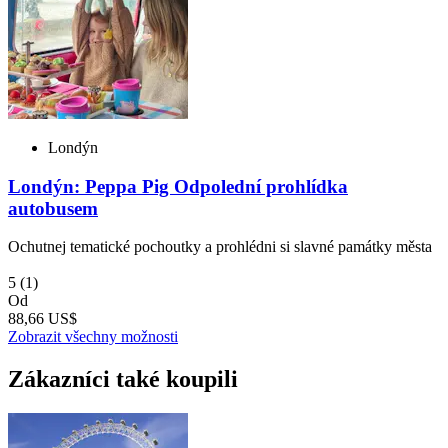
Londýn
Londýn: Peppa Pig Odpolední prohlídka
autobusem
Ochutnej tematické pochoutky a prohlédni si slavné památky města
5
(1)
Od
88,66 US$
Zobrazit všechny možnosti
Zákazníci také koupili