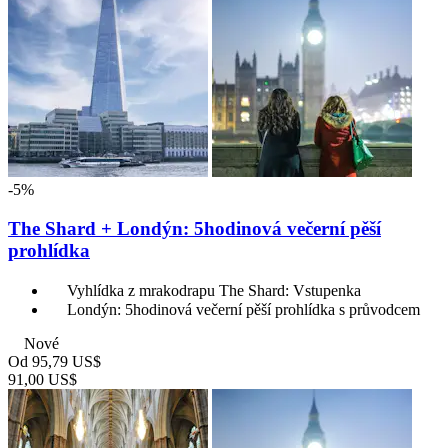
-5%
The Shard + Londýn: 5hodinová večerní pěší
prohlídka
Vyhlídka z mrakodrapu The Shard: Vstupenka
Londýn: 5hodinová večerní pěší prohlídka s průvodcem
Nové
Od
95,79 US$
91,00 US$