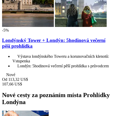
-5%
Londýnský Tower + Londýn: 5hodinová večerní
pěší prohlídka
Výstava londýnského Toweru a korunovačních klenotů:
Vstupenka
Londýn: 5hodinová večerní pěší prohlídka s průvodcem
Nové
Od
113,32 US$
107,66 US$
Nové cesty za poznáním místa Prohlídky
Londýna