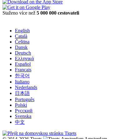
Staženo více než
5 000 000 cestovateli
English
Català
Čeština
Dansk
Deutsch
Ελληνικά
Español
Français
한국어
Italiano
Nederlands
日本語
Português
Polski
Русский
Svenska
中文
© 2014-2026 Tiqets
Amsterdam