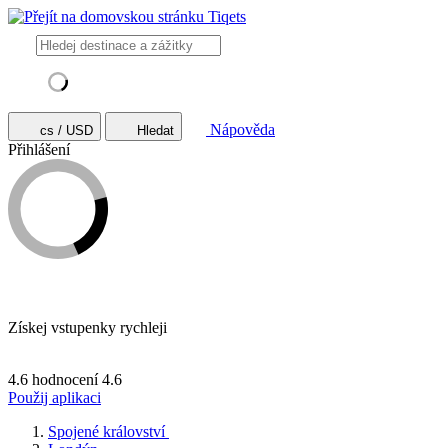
Nápověda
cs / USD
Hledat
Přihlášení
Získej vstupenky rychleji
4.6 hodnocení
4.6
Použij aplikaci
Spojené království