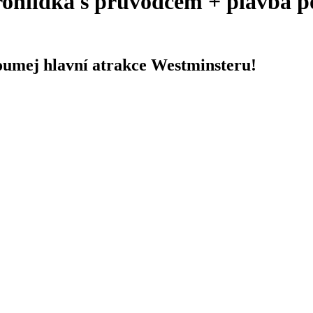
ohlídka s průvodcem + plavba po
oumej hlavní atrakce Westminsteru!