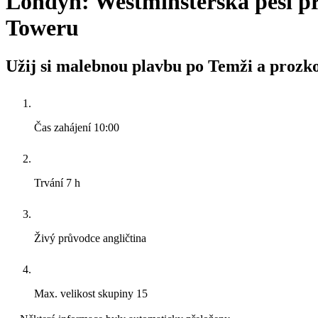
Londýn: Westminsterská pěší pr
Toweru
Užij si malebnou plavbu po Temži a prozk
Čas zahájení
10:00
Trvání
7 h
Živý průvodce
angličtina
Max. velikost skupiny
15