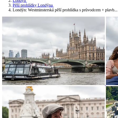
Londýn
Pěší prohlídky Londýna
Londýn: Westminsterská pěší prohlídka s průvodcem + plavb...