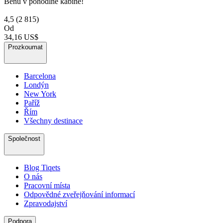
Benu v pohodlné kabině!
4,5
(2 815)
Od
34,16 US$
Prozkoumat
Barcelona
Londýn
New York
Paříž
Řím
Všechny destinace
Společnost
Blog Tiqets
O nás
Pracovní místa
Odpovědné zveřejňování informací
Zpravodajství
Podpora