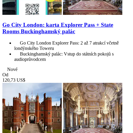
Go City London: karta Explorer Pass + State
Rooms Buckinghamský palác
Go City London Explorer Pass: 2 až 7 atrakcí včetně
londýnského Toweru
Buckinghamský palác: Vstup do státních pokojů s
audioprůvodcem
Nové
Od
120,73 US$