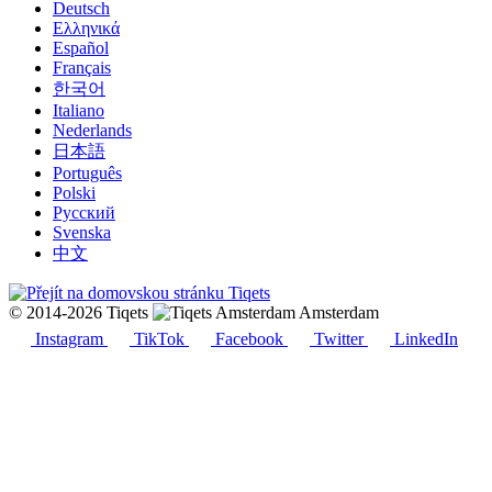
Deutsch
Ελληνικά
Español
Français
한국어
Italiano
Nederlands
日本語
Português
Polski
Русский
Svenska
中文
© 2014-2026 Tiqets
Amsterdam
Instagram
TikTok
Facebook
Twitter
LinkedIn