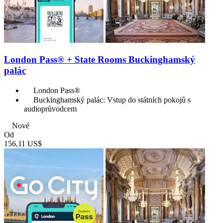
London Pass® + State Rooms Buckinghamský
palác
London Pass®
Buckinghamský palác: Vstup do státních pokojů s
audioprůvodcem
Nové
Od
156,11 US$