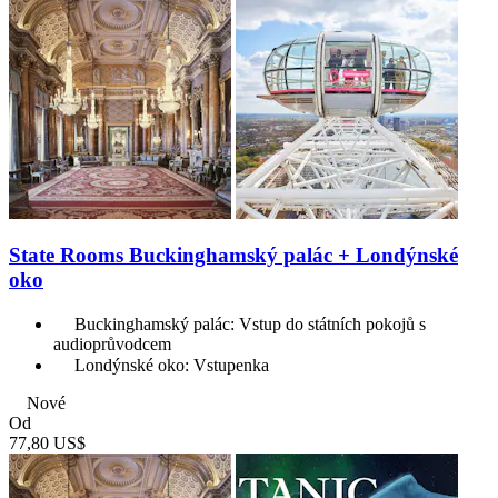
State Rooms Buckinghamský palác + Londýnské
oko
Buckinghamský palác: Vstup do státních pokojů s
audioprůvodcem
Londýnské oko: Vstupenka
Nové
Od
77,80 US$