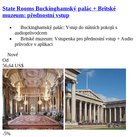
State Rooms Buckinghamský palác + Britské
muzeum: přednostní vstup
Buckinghamský palác: Vstup do státních pokojů s
audioprůvodcem
Britské muzeum: Vstupenka pro přednostní vstup + Audio
průvodce v aplikaci
Nové
Od
56,64 US$
-5%