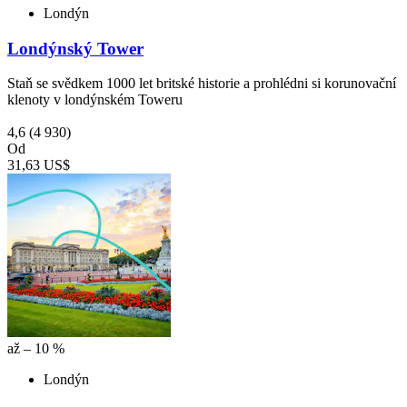
Londýn
Londýnský Tower
Staň se svědkem 1000 let britské historie a prohlédni si korunovační
klenoty v londýnském Toweru
4,6
(4 930)
Od
31,63 US$
až – 10 %
Londýn