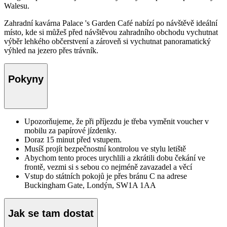
Walesu.
Zahradní kavárna Palace 's Garden Café nabízí po návštěvě ideální
místo, kde si můžeš před návštěvou zahradního obchodu vychutnat
výběr lehkého občerstvení a zároveň si vychutnat panoramatický
výhled na jezero přes trávník.
Pokyny
Upozorňujeme, že při příjezdu je třeba vyměnit voucher v
mobilu za papírové jízdenky.
Doraz 15 minut před vstupem.
Musíš projít bezpečnostní kontrolou ve stylu letiště
Abychom tento proces urychlili a zkrátili dobu čekání ve
frontě, vezmi si s sebou co nejméně zavazadel a věcí
Vstup do státních pokojů je přes bránu C na adrese
Buckingham Gate, Londýn, SW1A 1AA
Jak se tam dostat