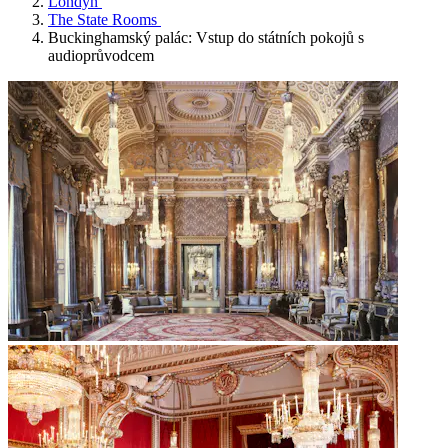
Londýn
The State Rooms
Buckinghamský palác: Vstup do státních pokojů s
audioprůvodcem