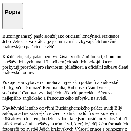
Popis
Buckinghamský palác slouží jako oficiální londýnská rezidence
Jeho Veličenstva krále a je jedním z mála zbývajících funkčních
královských paláců na světě.
Každé léto, kdy palác není využíván v oficiální funkci, si mohou
návštěvníci vychutnat 19 nádherných státních pokojů, které
poskytují prostředí pro slavnostní příležitosti a oficiální zábavu členů
královské rodiny.
Pokoje jsou vybaveny mnoha z největších pokladů z královské
sbírky, včetně obrazů Rembrandta, Rubense a Van Dycka;
sochařství Canova, vynikajících příkladů porcelánu Sèvres a
nejlepšího anglického a francouzského nábytku na světě.
Návštěvníci letního otevření Buckinghamského paláce uvidí Bílý
salón, snad nejkrásnější ze všech státních salónů s velkolepým
křišťálovým lustrem, hudební salón, kde jsou hosté prezentováni při
příležitosti státní návštěvy, a trůnní sál, který byl dějištěm formálních
fotografií po svatbě Jejich královských Výsostí prince a princezny z