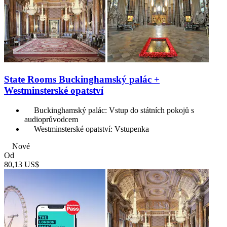
State Rooms Buckinghamský palác +
Westminsterské opatství
Buckinghamský palác: Vstup do státních pokojů s
audioprůvodcem
Westminsterské opatství: Vstupenka
Nové
Od
80,13 US$