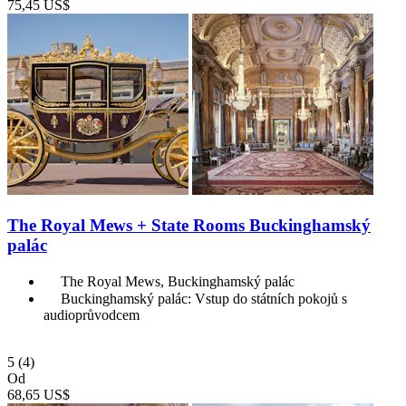
75,45 US$
The Royal Mews + State Rooms Buckinghamský
palác
The Royal Mews, Buckinghamský palác
Buckinghamský palác: Vstup do státních pokojů s
audioprůvodcem
5
(4)
Od
68,65 US$