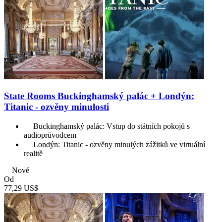
State Rooms Buckinghamský palác + Londýn:
Titanic - ozvěny minulosti
Buckinghamský palác: Vstup do státních pokojů s
audioprůvodcem
Londýn: Titanic - ozvěny minulých zážitků ve virtuální
realitě
Nové
Od
77,29 US$