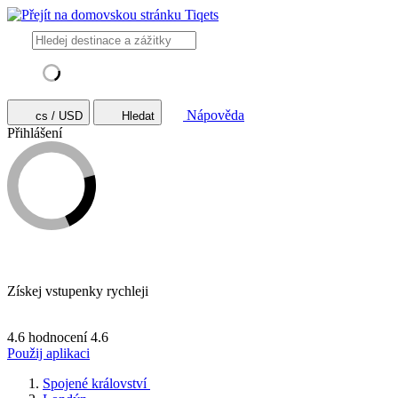
Nápověda
cs / USD
Hledat
Přihlášení
Získej vstupenky rychleji
4.6 hodnocení
4.6
Použij aplikaci
Spojené království