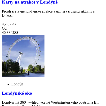
Karty na atrakce v Londýně
Projdi si slavné londýnské atrakce a užij si vzrušující aktivity s
lehkostí
4,2
(534)
Od
40,38 US$
Londýn
Londýnské oko
Londýn má 360° výhled, včetně Westminsterského opatství a Big