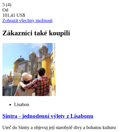
5
(4)
Od
101,41 US$
Zobrazit všechny možnosti
Zákazníci také koupili
Lisabon
Sintra - jednodenní výlety z Lisabonu
Uteč do Sintry a objevuj její starobylé divy a bohatou kulturu