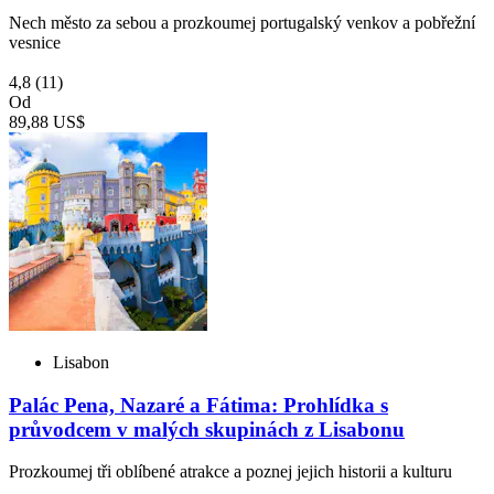
Nech město za sebou a prozkoumej portugalský venkov a pobřežní
vesnice
4,8
(11)
Od
89,88 US$
Lisabon
Palác Pena, Nazaré a Fátima: Prohlídka s
průvodcem v malých skupinách z Lisabonu
Prozkoumej tři oblíbené atrakce a poznej jejich historii a kulturu