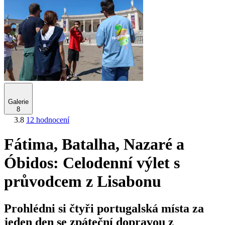
Galerie
8
3.8
12 hodnocení
Fátima, Batalha, Nazaré a
Óbidos: Celodenní výlet s
průvodcem z Lisabonu
Prohlédni si čtyři portugalská místa za
jeden den se zpáteční dopravou z