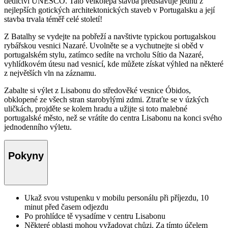
dědictví UNESCO. Tato velkolepá stavba představuje jednu z
nejlepších gotických architektonických staveb v Portugalsku a její
stavba trvala téměř celé století!
Z Batalhy se vydejte na pobřeží a navštivte typickou portugalskou
rybářskou vesnici Nazaré. Uvolněte se a vychutnejte si oběd v
portugalském stylu, zatímco sedíte na vrcholu Sítio da Nazaré,
vyhlídkovém útesu nad vesnicí, kde můžete získat výhled na některé
z největších vln na záznamu.
Zabalte si výlet z Lisabonu do středověké vesnice Óbidos,
obklopené ze všech stran starobylými zdmi. Ztraťte se v úzkých
uličkách, projděte se kolem hradu a užijte si toto malebné
portugalské město, než se vrátíte do centra Lisabonu na konci svého
jednodenního výletu.
Pokyny
Ukaž svou vstupenku v mobilu personálu při příjezdu, 10
minut před časem odjezdu
Po prohlídce tě vysadíme v centru Lisabonu
Některé oblasti mohou vyžadovat chůzi. Za tímto účelem