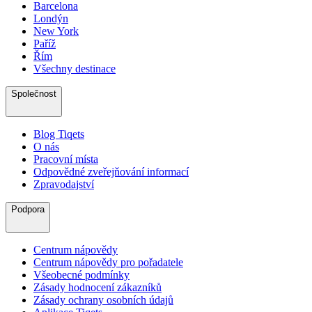
Barcelona
Londýn
New York
Paříž
Řím
Všechny destinace
Společnost
Blog Tiqets
O nás
Pracovní místa
Odpovědné zveřejňování informací
Zpravodajství
Podpora
Centrum nápovědy
Centrum nápovědy pro pořadatele
Všeobecné podmínky
Zásady hodnocení zákazníků
Zásady ochrany osobních údajů