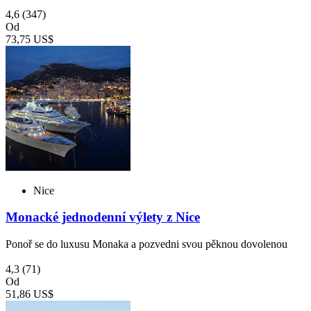
4,6
(347)
Od
73,75 US$
Nice
Monacké jednodenní výlety z Nice
Ponoř se do luxusu Monaka a pozvedni svou pěknou dovolenou
4,3
(71)
Od
51,86 US$