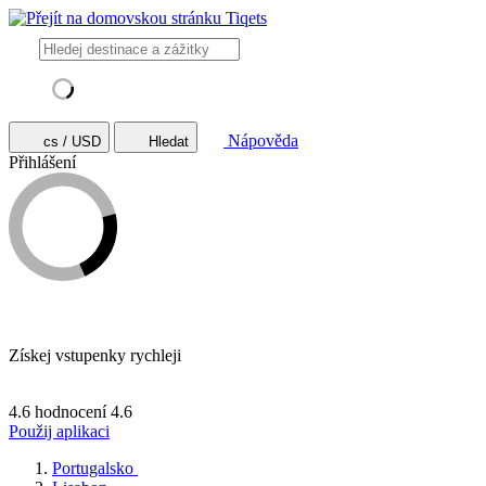
Nápověda
cs / USD
Hledat
Přihlášení
Získej vstupenky rychleji
4.6 hodnocení
4.6
Použij aplikaci
Portugalsko