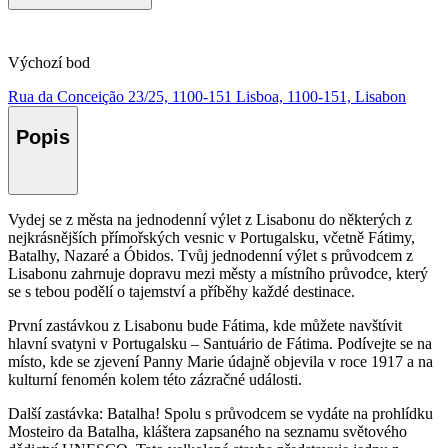
Výchozí bod
Rua da Conceição 23/25, 1100-151 Lisboa, 1100-151, Lisabon
Popis
Vydej se z města na jednodenní výlet z Lisabonu do některých z
nejkrásnějších přímořských vesnic v Portugalsku, včetně Fátimy,
Batalhy, Nazaré a Óbidos. Tvůj jednodenní výlet s průvodcem z
Lisabonu zahrnuje dopravu mezi městy a místního průvodce, který
se s tebou podělí o tajemství a příběhy každé destinace.
První zastávkou z Lisabonu bude Fátima, kde můžete navštívit
hlavní svatyni v Portugalsku – Santuário de Fátima. Podívejte se na
místo, kde se zjevení Panny Marie údajně objevila v roce 1917 a na
kulturní fenomén kolem této zázračné události.
Další zastávka: Batalha! Spolu s průvodcem se vydáte na prohlídku
Mosteiro da Batalha, kláštera zapsaného na seznamu světového