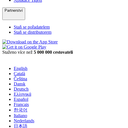
Aplikace Tiqets
Partnerství
Staň se pořadatelem
Staň se distributorem
Staženo více než
5 000 000 cestovateli
English
Català
Čeština
Dansk
Deutsch
Ελληνικά
Español
Français
한국어
Italiano
Nederlands
日本語